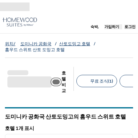
콘텐츠로 이동
새 탭 열림
숙박,
가입하기
로그인
위치/
도미니카 공화국
/
산토도밍고 호텔
/
홈우드 스위트 산토 도밍고 호텔
호
텔
무료 조식(1)
무
비
교
추천 필터
도미니카 공화국 산토도밍고의 홈우드 스위트 호텔
호텔 1개 표시
1
/
12
호텔 1개 표시
이전 이미지
다음 
1/12