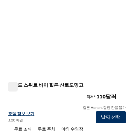
홈우드 스위트 바이 힐튼 산토도밍고
홈우드 스위트 바이 힐튼 산토도밍고
110달러
최저*
힐튼 Honors 할인 환불 불가
홈우드 스위트 바이 힐튼 산토도밍고의 호텔 정보 보기
호텔 정보 보기
날짜 선택
3.20 마일
무료 조식
무료 주차
야외 수영장