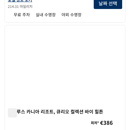
날짜 선택
214.31 마일리지
무료 주차
실내 수영장
야외 수영장
1
/
12
이전 이미지
다음 
1/12
아울루스 카니아 리조트, 큐리오 컬렉션 바이 힐튼
아울루스 카니아 리조트, 큐리오 컬렉션 바이 힐튼
€386
최저*