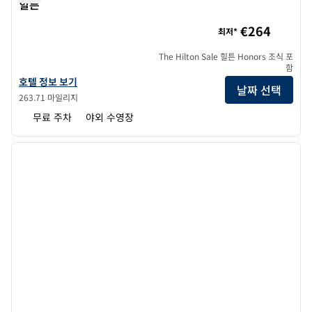
힐튼
씨 브리즈 산토리니 비치 리조트, 큐리오 컬렉션 바이 힐튼
€264
최저*
The Hilton Sale 힐튼 Honors 조식 포
함
씨 브리즈 산토리니 비치 리조트, 큐리오 컬렉션 바이 힐튼의 호텔 정보 보
호텔 정보 보기
날짜 선택
263.71 마일리지
무료 주차
야외 수영장
1
/
12
이전 이미지
다음 
1/12