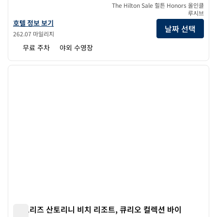
The Hilton Sale 힐튼 Honors 올인클
루시브
Aulus Chania Resort, 큐리오 컬렉션 바이 힐튼의 호텔 정보 보기
호텔 정보 보기
날짜 선택
262.07 마일리지
무료 주차
야외 수영장
1
/
12
이전 이미지
다음 
1/12
씨 브리즈 산토리니 비치 리조트, 큐리오 컬렉션 바이