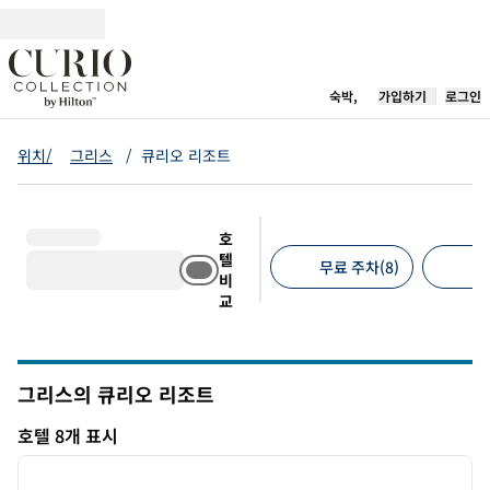
콘텐츠로 이동
새 탭 열림
숙박,
가입하기
로그인
위치/
그리스
/
큐리오 리조트
호
텔
무료 주차(8)
반
비
교
추천 필터
그리스의 큐리오 리조트
호텔 8개 표시
1
/
12
호텔 8개 표시
이전 이미지
다음 
1/12