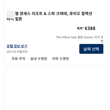
더 로열 센세스 리조트 & 스파 크레테, 큐리오 컬렉션
바이 힐튼
더 로열 센세스 리조트 & 스파 크레테, 큐리오 컬렉션 바이 힐튼
€388
최저*
The Hilton Sale 힐튼 Honors 조식 포
함
더 로열 센세스 리조트 & 스파 크레테, 큐리오 컬렉션 바이 힐튼의 호텔 정
호텔 정보 보기
날짜 선택
287.63 마일리지
무료 주차
실내 수영장
야외 수영장
1
/
12
이전 이미지
다음 
1/12