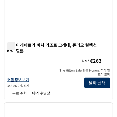
누모 이레페트라 비치 리조트 크레테, 큐리오 컬렉션
바이 힐튼
누모 이레페트라 비치 리조트 크레테, 큐리오 컬렉션 바이 힐튼
€263
최저*
The Hilton Sale 힐튼 Honors 석식 및
조식 포함
Numo Ierapetra Beach Resort Crete, 큐리오 컬렉션 바이 힐튼의 
호텔 정보 보기
날짜 선택
346.86 마일리지
무료 주차
야외 수영장
1
/
11
이전 이미지
다음 
1/11