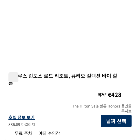
아울루스 린도스 로드 리조트, 큐리오 컬렉션 바이 힐
튼
아울루스 린도스 로드 리조트, 큐리오 컬렉션 바이 힐튼
€428
최저*
The Hilton Sale 힐튼 Honors 올인클
루시브
Aulus Lindos Rhodes Resort, 큐리오 컬렉션 바이 힐튼의 호텔 정보 
호텔 정보 보기
날짜 선택
386.09 마일리지
무료 주차
야외 수영장