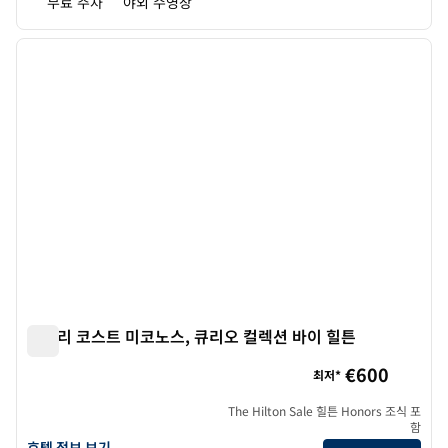
무료 주차
야외 수영장
1
/
12
이전 이미지
다음 
1/12
세믈리 코스트 미코노스, 큐리오 컬렉션 바이 힐튼
세믈리 코스트 미코노스, 큐리오 컬렉션 바이 힐튼
€600
최저*
The Hilton Sale 힐튼 Honors 조식 포
함
세믈리 코스트 미코노스, 큐리오 컬렉션 바이 힐튼의 호텔 정보 보기
호텔 정보 보기