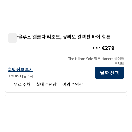
돔 아울루스 엘룬다 리조트, 큐리오 컬렉션 바이 힐튼
돔 아울루스 엘룬다 리조트, 큐리오 컬렉션 바이 힐튼
€279
최저*
The Hilton Sale 힐튼 Honors 올인클
루시브
돔 아울루스 엘룬다 리조트, 큐리오 컬렉션 바이 힐튼의 호텔 정보 보기
호텔 정보 보기
날짜 선택
329.05 마일리지
무료 주차
실내 수영장
야외 수영장
1
/
12
이전 이미지
다음 
1/12