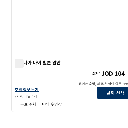
시그니아 바이 힐튼 암만
시그니아 바이 힐튼 암만
JOD 104
최저*
유연한 숙박, 더 많은 할인 힐튼 Hon
시그니아 바이 힐튼 암만 호텔 정보 보기
호텔 정보 보기
날짜 선택
97.70 마일리지
무료 주차
야외 수영장
이전 