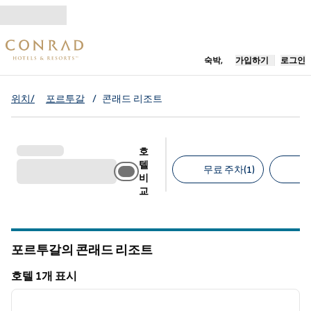
콘텐츠로 이동
새 탭 열림
숙박,
가입하기
로그인
위치/
포르투갈
/
콘래드 리조트
호
텔
무료 주차(1)
반
비
교
추천 필터
포르투갈의 콘래드 리조트
호텔 1개 표시
1
/
12
호텔 1개 표시
이전 이미지
다음 
1/12