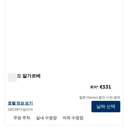
콘래드 알가르베
콘래드 알가르베
€531
최저*
힐튼 Honors 할인 사전 결제
콘래드 알가르브의 호텔 정보 보기
호텔 정보 보기
날짜 선택
180.98 마일리지
무료 주차
실내 수영장
야외 수영장