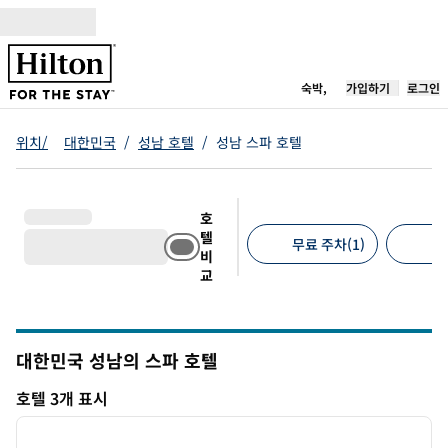
콘텐츠로 이동
새 탭 열림
숙박,
가입하기
로그인
위치/
대한민국
/
성남 호텔
/
성남 스파 호텔
호
텔
무료 주차(1)
반
비
교
추천 필터
대한민국 성남의 스파 호텔
호텔 3개 표시
1
/
12
호텔 3개 표시
이전 이미지
다음 
1/12