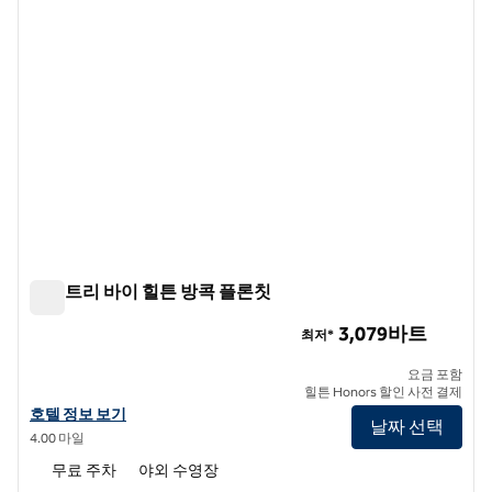
더블트리 바이 힐튼 방콕 플론칫
더블트리 바이 힐튼 방콕 플론칫
3,079바트
최저*
요금 포함
힐튼 Honors 할인 사전 결제
더블트리 바이 힐튼 방콕 플론칫의 호텔 정보 보기
호텔 정보 보기
날짜 선택
4.00 마일
무료 주차
야외 수영장