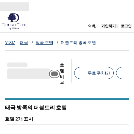
콘텐츠로 이동
새 탭 열림
숙박,
가입하기
로그인
위치/
태국
/
방콕 호텔
/
더블트리 방콕 호텔
호
텔
무료 주차(2)
반
비
교
추천 필터
태국 방콕의 더블트리 호텔
호텔 2개 표시
1
/
12
호텔 2개 표시
이전 이미지
다음 
1/12