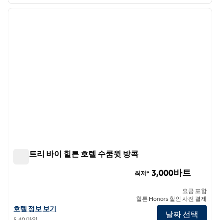
1
/
12
이전 이미지
다음 
1/12
더블트리 바이 힐튼 호텔 수쿰윗 방콕
더블트리 바이 힐튼 호텔 수쿰윗 방콕
3,000바트
최저*
요금 포함
힐튼 Honors 할인 사전 결제
더블트리 바이 힐튼 호텔 수쿰윗 방콕의 호텔 정보 보기
호텔 정보 보기
날짜 선택
5.40 마일