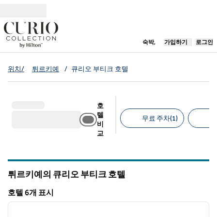
콘텐츠로 이동
새 탭 열림
숙박,
가입하기
로그인
위치/
튀르키예
/
큐리오 부티크 호텔
호
텔
무료 주차(1)
반
비
교
추천 필터
튀르키예의 큐리오 부티크 호텔
호텔 6개 표시
1
/
12
호텔 6개 표시
이전 이미지
다음 
1/12