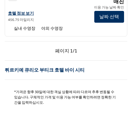
더 보 뷰 호텔 보드룸, 큐리오 컬렉션 바이 힐튼
매진
이용 가능 날짜 확인
더 보 뷰 호텔 보드룸, 큐리오 컬렉션 바이 힐튼의 호텔 정보 보기
호텔 정보 보기
날짜 선택
456.75 마일리지
실내 수영장
야외 수영장
이전 페이지, 1/1
다음 페이지, 1/1
페이지
1/1
페이지 1/1
튀르키예 큐리오 부티크 호텔 바이 시티
*가격은 향후 30일에 대한 객실 상황에 따라 다르며 추후 변동될 수
있습니다. 구체적인 가격 및 이용 가능 여부를 확인하려면 정확한 기
간을 입력하십시오.