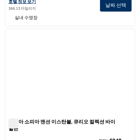
알투니자이드 스위트 이스탄불, 큐리오 컬렉션 바이 힐튼의 호텔 정보 
호텔 정보 보기
날짜 선택
366.13 마일리지
실내 수영장
1
/
12
이전 이미지
다음 
1/12
하기아 소피아 맨션 이스탄불, 큐리오 컬렉션 바이
힐튼
하기아 소피아 맨션 이스탄불, 큐리오 컬렉션 바이 힐튼