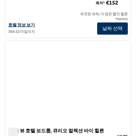
€152
최저*
유연한 숙박, 더 많은 할인 힐튼
Honors
레스템프스 이스탄불 카라코이, 큐리오 컬렉션 바이 힐튼의 호텔 정보 
호텔 정보 보기
날짜 선택
369.52 마일리지
1
/
12
이전 이미지
다음 
1/12
더 보 뷰 호텔 보드룸, 큐리오 컬렉션 바이 힐튼