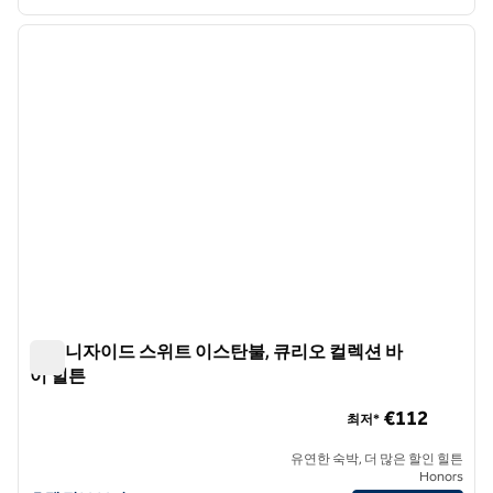
1
/
12
이전 이미지
다음 
1/12
알투니자이드 스위트 이스탄불, 큐리오 컬렉션 바
이 힐튼
알투니자이드 스위트 이스탄불, 큐리오 컬렉션 바이 힐튼
€112
최저*
유연한 숙박, 더 많은 할인 힐튼
Honors