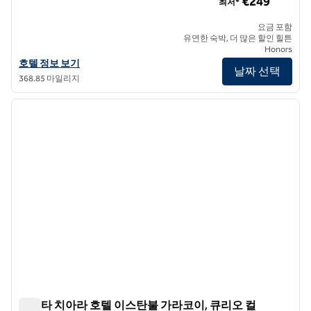
€249
최저*
요금 포함
유연한 숙박, 더 많은 할인 힐튼
Honors
하기아 소피아 맨션 이스탄불, 큐리오 컬렉션 바이 힐튼의 호텔 정보 보
호텔 정보 보기
날짜 선택
368.85 마일리지
1
/
2
이전 이미지
다음 
1/2
포르타 치아라 호텔 이스탄불 가라코이, 큐리오 컬