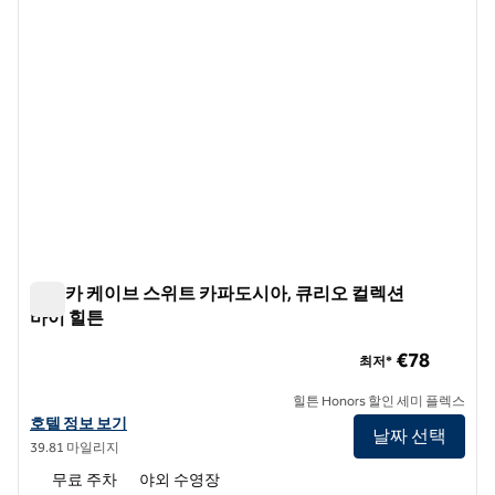
엘리카 케이브 스위트 카파도시아, 큐리오 컬렉션
바이 힐튼
엘리카 케이브 스위트 카파도시아, 큐리오 컬렉션 바이 힐튼
€78
최저*
힐튼 Honors 할인 세미 플렉스
Elika Cave Suites Cappadocia, 큐리오 컬렉션 바이 힐튼의 호텔 정보 
호텔 정보 보기
날짜 선택
39.81 마일리지
무료 주차
야외 수영장