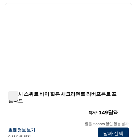
호텔 1개 표시
이전 이미지
다음 
1/10
앰버시 스위트 바이 힐튼 새크라멘토 리버프론트 프
롬나드
앰버시 스위트 바이 힐튼 새크라멘토 리버프론트 프롬나드
149달러
최저*
힐튼 Honors 할인 환불 불가
앰버시 스위트 바이 힐튼 새크라멘토 리버프론트 프롬나드의 호텔 정보
호텔 정보 보기
날짜 선택
0.85 마일리지