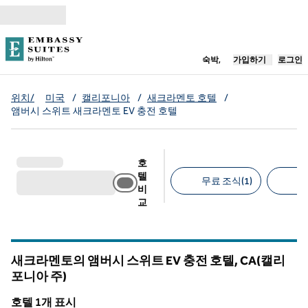
콘텐츠로 이동
새 탭 열림
숙박,
가입하기
로그인
위치/
미국
/
캘리포니아
/
새크라멘토 호텔
/
앰버시 스위트 새크라멘토 EV 충전 호텔
호
텔
무료 조식(1)
반
비
교
추천 필터
새크라멘토의 앰버시 스위트 EV 충전 호텔,
CA(캘리
포니아 주)
캘리포니아
호텔 1개 표시
1
/
10