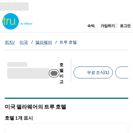
콘텐츠로 이동
새 탭 열림
숙박,
가입하기
로그인
위치/
미국
/
델라웨어
/
트루 호텔
호
텔
무료 조식(1)
무
비
교
추천 필터
미국 델라웨어의 트루 호텔
호텔 1개 표시
1
/
12
호텔 1개 표시
이전 이미지
다음 
1/12