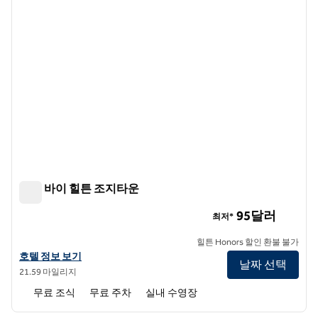
트루 바이 힐튼 조지타운
트루 바이 힐튼 조지타운
95달러
최저*
힐튼 Honors 할인 환불 불가
트루 바이 힐튼 Georgetown의 호텔 정보 보기
호텔 정보 보기
날짜 선택
21.59 마일리지
무료 조식
무료 주차
실내 수영장