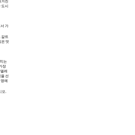
 매거진
한 도시
에서 가
즈 갈트
일은 멋
비치는
 가장
 델레
험을 선
 명예
시오.