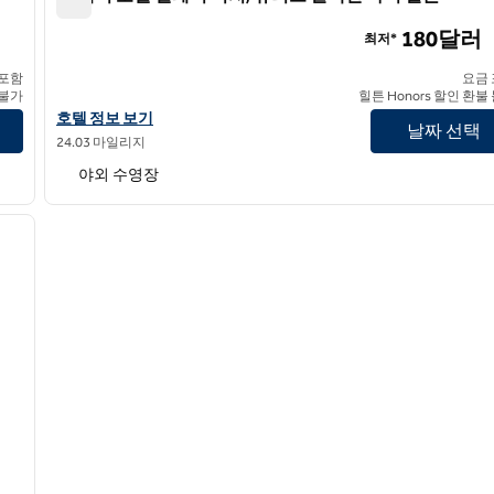
더 레이 호텔 델레이 비치, 큐리오 컬렉션 바이 힐튼
180달러
최저*
 포함
요금
 불가
힐튼 Honors 할인 환불
더 레이 호텔 델레이 비치, 큐리오 컬렉션 바이 힐튼의 호텔 정보 보
호텔 정보 보기
날짜 선택
24.03 마일리지
야외 수영장
/
12
다음 이미지