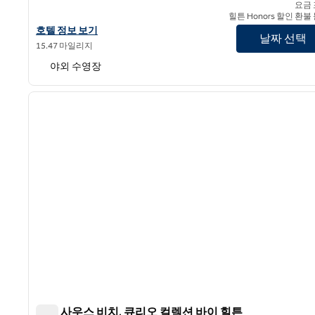
요금
힐튼 Honors 할인 환불
워터스톤 리조트 & 마리나 보카 라톤, 큐리오 컬렉션 바이 힐튼의 호
호텔 정보 보기
날짜 선택
15.47 마일리지
야외 수영장
1
이전 이미지
1/12
게일 사우스 비치, 큐리오 컬렉션 바이 힐튼