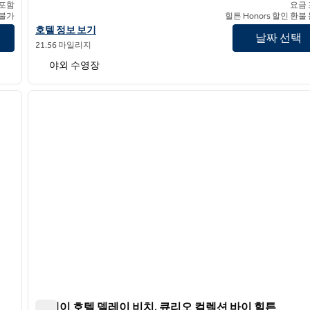
 포함
요금
 불가
힐튼 Honors 할인 환불
텔 정보 보기
호텔 콘티넨털 마이애미 비치, 태피스트리 컬렉션 바이 힐튼 호텔 
호텔 정보 보기
날짜 선택
21.56 마일리지
야외 수영장
/
12
1
다음 이미지
이전 이미지
1/12
더 레이 호텔 델레이 비치, 큐리오 컬렉션 바이 힐튼