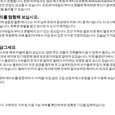
 포함됩니다. 한편 리버워크는 많은 레스토랑과 부티크 덕분에 American Express
의 멋진 전망도 감상할 수 있습니다. 포트로더데일의 부티크 호텔에 투숙하면 역사가 풍부
역을 둘러볼 수 있습니다.
리를 탐험해 보십시오.
년에 설립한 윌튼 매너스는 미국 남부 최초의 동성애자 커뮤니티 중 하나입니다. 이 도시
있습니다. 독특한 호텔을 찾고 있다면 이 도시가 제격입니다.
 로더데일의 부티크 호텔에서 인기 있는 장소입니다. 인근 지역은 철로 티쿤 헨리 멜로우
은 보존 위원회에 의해 플로리다에서 가장 유서 깊은 지구로 지정되었습니다. 오늘날 이 마
 담그세요
스러운 해변 마을에 들러 보십시오. 많은 콘도 건물의 건축물에서 알 수 있듯이 폼파노 
 해안에 위치해 있기 때문에 원래 포트로더데일로 알려져 있었습니다. 이제 플로리다에서
사우스 플로리다 서퍼들의 천국으로 알려진 델레이 비치에는 유명한 골프 코스도 있습니다.
홀 골프 코스는 플로리다의 자연 경관을 염두에 두고 설계되었으며 선수들에게 잊지 못할 경
그린이 있습니다. 델레이 비치의 골프 역사에 대해 자세히 알아보려면 헤리티지 파크의 골프
틱 애비뉴를 방문하여 이 지역을 내 집 같은 고급 상점과 레스토랑을 모두 이용해 보십
다.
니다. 구체적인 가격 및 이용 가능 여부를 확인하려면 정확한 기간을 입력하십시오.