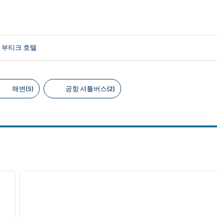
 부티크 호텔
해변(5)
공항 셔틀버스(2)
천 필터
/
12
1
다음 이미지
이전 이미지
1/12