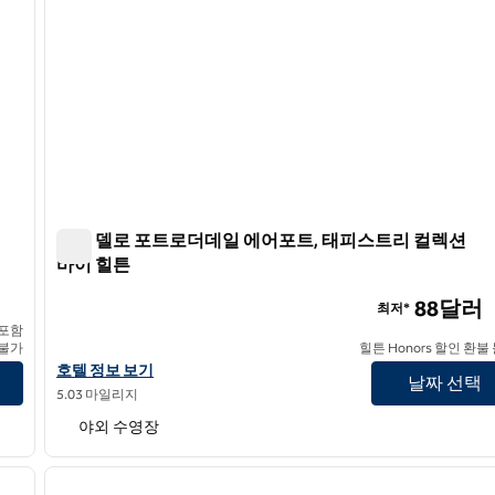
호텔 델로 포트로더데일 에어포트, 태피스트리 컬렉션
바이 힐튼
호텔 델로 포트로더데일 에어포트, 태피스트리 컬렉션 바
88달러
최저*
 포함
 불가
힐튼 Honors 할인 환불
보 보기
호텔 델로 포트로더데일 에어포트, 태피스트리 컬렉션 바이 힐튼 호
호텔 정보 보기
날짜 선택
5.03 마일리지
야외 수영장
1
/
9
1
다음 이미지
이전 이미지
1/12