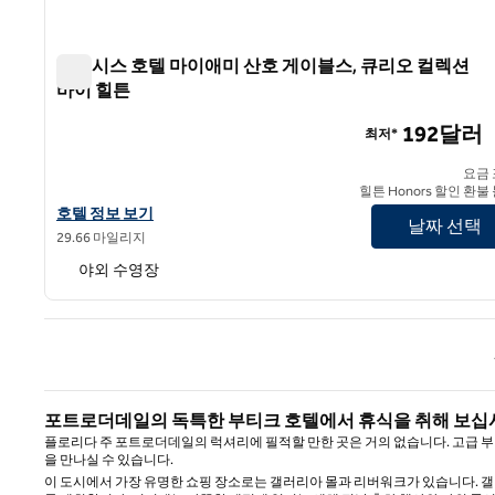
테이시스 호텔 마이애미 산호 게이블스, 큐리오 컬렉션
바이 힐튼
테이시스 호텔 마이애미 산호 게이블스, 큐리오 컬렉션 바
192달러
최저*
요금
힐튼 Honors 할인 환불
테이시스 호텔 마이애미 산호 게이블스, 큐리오 컬렉션 바이 힐튼의
호텔 정보 보기
날짜 선택
29.66 마일리지
야외 수영장
이전 
포트로더데일의 독특한 부티크 호텔에서 휴식을 취해 보십
플로리다 주 포트로더데일의 럭셔리에 필적할 만한 곳은 거의 없습니다. 고급 부
을 만나실 수 있습니다.
이 도시에서 가장 유명한 쇼핑 장소로는 갤러리아 몰과 리버워크가 있습니다. 갤