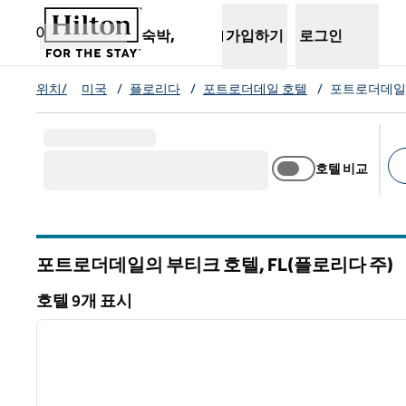
콘텐츠로 이동
새 탭 열림
0
숙박,
가입하기
로그인
위치/
미국
/
플로리다
/
포트로더데일 호텔
/
포트로더데일
호텔 비교
추
포트로더데일의 부티크 호텔,
FL(플로리다 주)
플로리다
호텔 9개 표시
1
호텔 9개 표시
이전 이미지
1/12