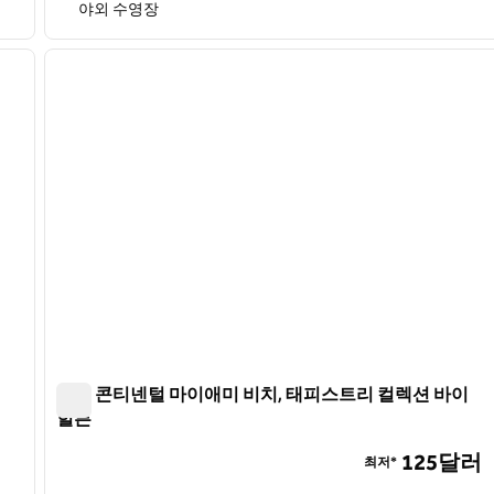
야외 수영장
/
12
1
다음 이미지
이전 이미지
1/12
호텔 콘티넨털 마이애미 비치, 태피스트리 컬렉션 바이
힐튼
 힐튼
호텔 콘티넨털 마이애미 비치, 태피스트리 컬렉션 바이 힐
125달러
최저*