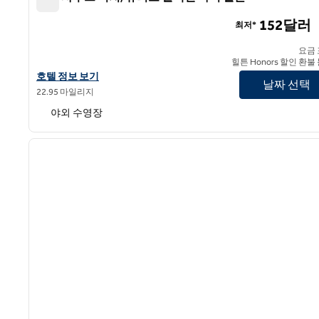
게일 사우스 비치, 큐리오 컬렉션 바이 힐튼
152달러
최저*
요금
힐튼 Honors 할인 환불
게일 사우스 비치, 큐리오 컬렉션 바이 힐튼의 호텔 정보 보기
호텔 정보 보기
날짜 선택
22.95 마일리지
야외 수영장
1
이전 이미지
1/12