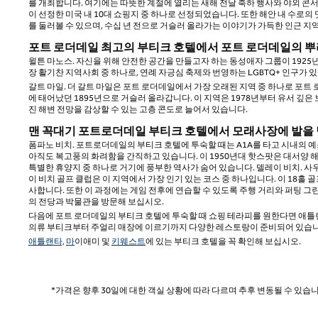
를 개최합니다. 여기에는 따뜻한 계절에 열리는 새해 전날 축하 행사와 야외 콘서트가
이 선정한 미국 내 10대 쇼핑지 중 하나로 선정되었습니다. 또한 해안 내 수로
를 둘러볼 수 있으며, 수십 년 전으로 거슬러 올라가는 이야기가 가득한 인근 지
포트 로더데일 최고의 부티크 호텔에서 포트 로더데일의 뿌
윌튼 마노스. 자신을 위해 안전한 공간을 만들고자 하는 동성애자 그룹이 1925
장 활기찬 지역사회 중 하나로, 연례 자긍심 축제와 번영하는 LGBTQ+ 인구가 
갈트 마일. 더 갈트 마일은 포트 로더데일에서 가장 오래된 지역 중 하나로 포트
에 태어났던 1895년으로 거슬러 올라갑니다. 이 지역은 1978년부터 유서 깊
진 해변 전망을 감상할 수 있는 고층 콘도로 늘어서 있습니다.
맨 꼭대기 포트로더데일 부티크 호텔에서 모래사장에 발을
폼파노 비치. 포트로더데일의 부티크 호텔에 투숙할 때는 A1A를 타고 시내의 예
아직도 복고풍의 화려함을 간직하고 있습니다. 이 1950년대 핫스팟은 대서양
특별한 휴양지 중 하나로 거기에 풍부한 역사가 숨어 있습니다. 델레이 비치. 
이 비치 골프 클럽은 이 지역에서 가장 인기 있는 코스 중 하나입니다. 이 18
사합니다. 또한 이 과정에는 게임 전후에 연습할 수 있도록 주행 거리와 퍼팅 
의 전당과 박물관을 방문해 보십시오.
다음에 포트 로더데일의 부티크 호텔에 투숙할 때 쇼핑 테라피를 원한다면 애틀랜
의류 부티크부터 주얼리 매장에 이르기까지 다양한 레스토랑이 준비되어 있습니
애틀랜타,
마
이애미 및
키웨스트
에 있는 부티크 호텔을 꼭 확인해 보십시오.
*가격은 향후 30일에 대한 객실 상황에 따라 다르며 추후 변동될 수 있습