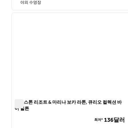
야외 수영장
1
이전 이미지
1/12
워터스톤 리조트 & 마리나 보카 라톤, 큐리오 컬렉션 바
이 힐튼
워터스톤 리조트 & 마리나 보카 라톤, 큐리오 컬렉션 바이
136달러
최저*