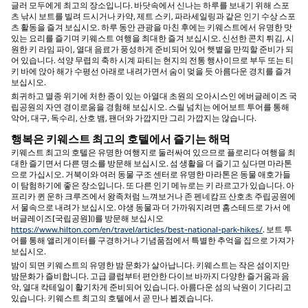
글러 모두에게 최고의 장소입니다. 바닷속에서 신나는 하루를 보내기 위해 스포
츠 낚시 보트를 빌려 드시거나 카약, 제트 스키, 파라세일링과 같은 인기 수상 스포
츠 활동을 즐겨 보십시오. 하루 동안 관광을 마친 후에는 키웨스트에서 유명한 맛
있는 요리를 즐기며 키웨스트 여행을 최대한 즐겨 보십시오. 신선한 콘치 튀김, 시
원한 키 라임 파이, 열대 음료가 풍성하게 준비되어 있어 햇볕을 만끽할 준비가 되
어 있습니다. 석양 무렵의 축하 시계 파티는 현지의 전통 행사이므로 부두 또는 티
키 바에 앉아 해가 수평선 아래로 내려가면서 숨이 멎을 듯 아름다운 경치를 즐겨
보십시오.
희귀하고 멸종 위기에 처한 종이 있는 아열대 초원의 오아시스인 에버글레이즈 국
립공원의 자연 경이로움을 경험해 보십시오. 스릴 넘치는 에어보트 투어를 통해
악어, 대구, 독수리, 산호 뱀, 팬더와 가깝지만 그리 가깝지는 않습니다.
행복은 키웨스트 최고의 호텔에서 즐기는 해먹
키웨스트 최고의 호텔은 유명한 여행지로 둘러싸여 있으므로 플로리다 여행을 최
대한 즐기면서 다른 명소를 방문해 보십시오. 섬 생활을 더 즐기고 싶다면 마라톤
으로 가십시오. 거북이와 여러 동물 구조 센터로 유명한 마라톤은 동물 애호가들
이 탐험하기에 좋은 장소입니다. 또 다른 인기 메뉴로는 키 라르고가 있습니다. 아
프리카 퀸 운하 크루즈에서 왕족처럼 느껴보거나 존 펜네캄프 산호초 주립공원에
서 물속으로 내려가 보십시오. 야생 동물과 더 가까워지려면 홈스테드로 가서 에
버글레이즈[국립공원]()를 방문해 보십시오
https://www.hilton.com/en/travel/articles/best-national-park-hikes/
. 보트 투
어를 통해 앨리게이터를 구경하거나 기념품점에서 특별한 추억을 집으로 가져가
보십시오.
밤이 되면 키웨스트의 유명한 밤 문화가 살아납니다. 키웨스트는 작은 섬이지만
밤문화가 즐비합니다. 고급 클럽부터 편안한 다이브 바까지 다양한 즐거움과 음
악, 열대 칵테일이 활기차게 준비되어 있습니다. 아름다운 섬의 낙원이 기다리고
있습니다. 키웨스트 최고의 호텔에서 곧 만나 뵙겠습니다.