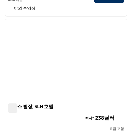
야외 수영장
1
/
9
이전 이미지
다음 
1/9
엘라스 별장, SLH 호텔
엘라스 별장, SLH 호텔
238달러
최저*
요금 포함