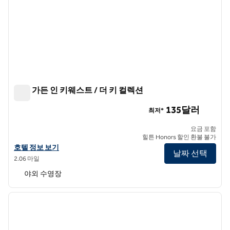
힐튼 가든 인 키웨스트 / 더 키 컬렉션
힐튼 가든 인 키웨스트 / 더 키 컬렉션
135달러
최저*
요금 포함
힐튼 Honors 할인 환불 불가
힐튼 가든 인 키웨스트 / 더 키스 컬렉션 호텔 정보 보기
호텔 정보 보기
날짜 선택
2.06 마일
야외 수영장
1
/
12
이전 이미지
다음 
1/12