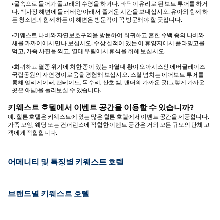
•물속으로 들어가 돌고래와 수영을 하거나, 바닥이 유리로 된 보트 투어를 하거
나, 백사장 해변에 들러 태양 아래서 즐거운 시간을 보내십시오. 유아와 함께 하
든 청소년과 함께 하든 이 해변은 방문객이 꼭 방문해야 할 곳입니다.
•키웨스트 나비와 자연보호구역을 방문하여 희귀하고 흔한 수백 종의 나비와
새를 가까이에서 만나 보십시오. 수상 실적이 있는 이 휴양지에서 플라밍고를
먹고, 가족 사진을 찍고, 열대 우림에서 휴식을 취해 보십시오.
•희귀하고 멸종 위기에 처한 종이 있는 아열대 황야 오아시스인 에버글레이즈
국립공원의 자연 경이로움을 경험해 보십시오. 스릴 넘치는 에어보트 투어를
통해 앨리게이터, 맨테이트, 독수리, 산호 뱀, 팬더와 가까운 곳(그렇게 가까운
곳은 아님)을 둘러보실 수 있습니다.
키웨스트 호텔에서 이벤트 공간을 이용할 수 있습니까?
예. 힐튼 호텔은 키웨스트에 있는 많은 힐튼 호텔에서 이벤트 공간을 제공합니다.
가족 모임, 웨딩 또는 컨퍼런스에 적합한 이벤트 공간은 거의 모든 규모의 단체 고
객에게 적합합니다.
어메니티 및 특징별 키웨스트 호텔
브랜드별 키웨스트 호텔