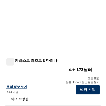
힐튼 키웨스트 리조트 & 마리나
힐튼 키웨스트 리조트 & 마리나
172달러
최저*
요금 포함
힐튼 Honors 할인 환불 불가
힐튼 키웨스트 리조트 & 마리나의 호텔 정보 보기
호텔 정보 보기
날짜 선택
3.44 마일
야외 수영장