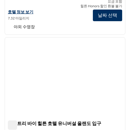
요금 포함
힐튼 Honors 할인 환불 불가
더블트리 바이 힐튼 올랜도 테마 파크 리조트의 호텔 정보 보기
호텔 정보 보기
날짜 선택
7.32 마일리지
야외 수영장
1
/
12
이전 이미지
다음 
1/12
더블트리 바이 힐튼 호텔 유니버설 올랜도 입구
더블트리 바이 힐튼 호텔 유니버설 올랜도 입구