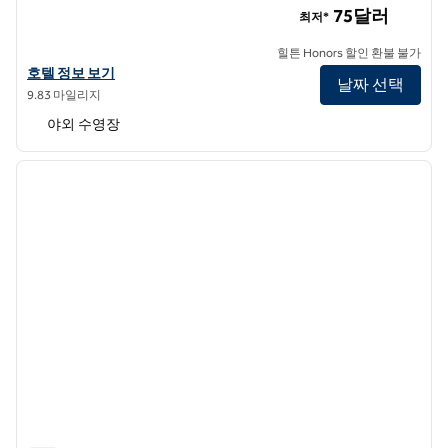
75달러
최저*
힐튼 Honors 할인 환불 불가
유니버설 올랜도 입구에서 더블트리 바이 힐튼 호텔의 호텔 세부 정보 
호텔 정보 보기
날짜 선택
9.83 마일리지
야외 수영장
1
/
11
이전 이미지
다음 
1/11