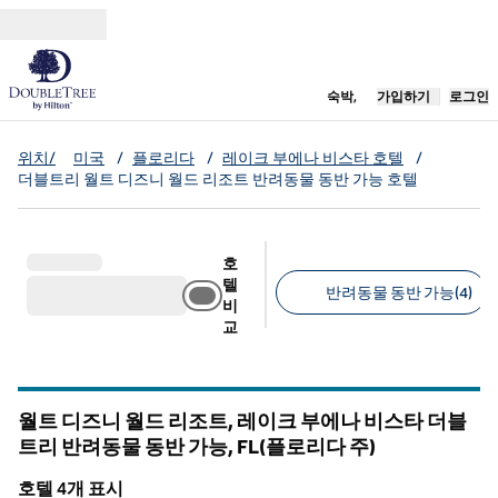
콘텐츠로 이동
새 탭 열림
숙박,
가입하기
로그인
위치/
미국
/
플로리다
/
레이크 부에나 비스타 호텔
/
더블트리 월트 디즈니 월드 리조트 반려동물 동반 가능 호텔
호
텔
반려동물 동반 가능(4)
비
교
추천 필터
월트 디즈니 월드 리조트, 레이크 부에나 비스타 더블
트리 반려동물 동반 가능,
FL(플로리다 주)
플로리다
호텔 4개 표시
1
/
12