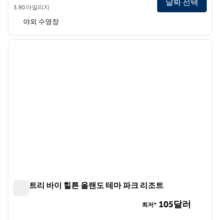
날짜 선택
3.90 마일리지
야외 수영장
1
/
12
이전 이미지
다음 
1/12
더블트리 바이 힐튼 올랜도 테마 파크 리조트
더블트리 바이 힐튼 올랜도 테마 파크 리조트
105달러
최저*