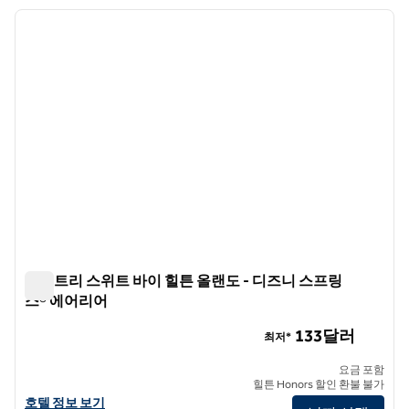
호텔 4개 표시
이전 이미지
다음 
1/12
더블트리 스위트 바이 힐튼 올랜도 - 디즈니 스프링
스® 에어리어
더블트리 스위트 바이 힐튼 올랜도 - 디즈니 스프링스® 에어
133달러
최저*
요금 포함
힐튼 Honors 할인 환불 불가
더블트리 스위트 바이 힐튼 올랜도 - 디즈니 스프링스® 에리어의 호텔 
호텔 정보 보기