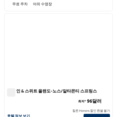
무료 주차
야외 수영장
1
/
12
이전 이미지
다음 
1/12
햄튼 인 & 스위트 올랜도-노스/알타몬티 스프링스
햄튼 인 & 스위트 올랜도-노스/알타몬티 스프링스
96달러
최저*
힐튼 Honors 할인 환불 불가
햄튼 인 & 스위트 올랜도-노스/알타몬테 스프링스의 호텔 정보 보기
호텔 정보 보기