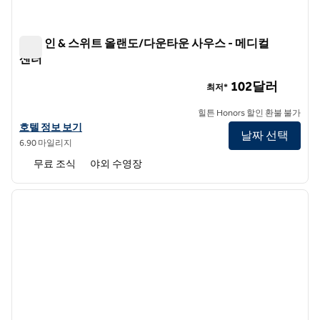
햄튼 인 & 스위트 올랜도/다운타운 사우스 - 메디컬
센터
햄튼 인 & 스위트 올랜도/다운타운 사우스 - 메디컬 센터
102달러
최저*
힐튼 Honors 할인 환불 불가
햄튼 인 & 스위트 올랜도/다운타운 사우스 - 메디컬 센터의 호텔 정보 
호텔 정보 보기
날짜 선택
6.90 마일리지
무료 조식
야외 수영장
1
/
12
이전 이미지
다음 
1/12