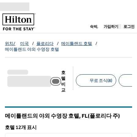
콘텐츠로 이동
새 탭 열림
숙박,
가입하기
로그인
위치/
미국
/
플로리다
/
메이틀랜드 호텔
/
메이틀랜드 야외 수영장 호텔
호
텔
무료 조식(8)
무
비
교
추천 필터
메이틀랜드의 야외 수영장 호텔,
FL(플로리다 주)
플로리다
호텔 12개 표시
1
/
12
호텔 12개 표시
이전 이미지
다음 
1/12