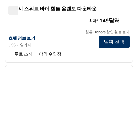
엠버시 스위트 바이 힐튼 올랜도 다운타운
엠버시 스위트 바이 힐튼 올랜도 다운타운
149달러
최저*
힐튼 Honors 할인 환불 불가
앰버시 스위트 바이 힐튼 올랜도 다운타운의 호텔 정보 보기
호텔 정보 보기
날짜 선택
5.98 마일리지
무료 조식
야외 수영장
1
/
11
이전 이미지
다음 
1/11