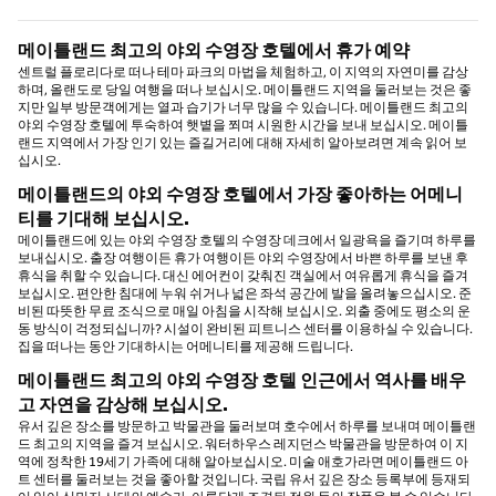
메이틀랜드 최고의 야외 수영장 호텔에서 휴가 예약
센트럴 플로리다로 떠나 테마 파크의 마법을 체험하고, 이 지역의 자연미를 감상
하며, 올랜도로 당일 여행을 떠나 보십시오. 메이틀랜드 지역을 둘러보는 것은 좋
지만 일부 방문객에게는 열과 습기가 너무 많을 수 있습니다. 메이틀랜드 최고의
야외 수영장 호텔에 투숙하여 햇볕을 쬐며 시원한 시간을 보내 보십시오. 메이틀
랜드 지역에서 가장 인기 있는 즐길거리에 대해 자세히 알아보려면 계속 읽어 보
십시오.
메이틀랜드의 야외 수영장 호텔에서 가장 좋아하는 어메니
티를 기대해 보십시오.
메이틀랜드에 있는 야외 수영장 호텔의 수영장 데크에서 일광욕을 즐기며 하루를
보내십시오. 출장 여행이든 휴가 여행이든 야외 수영장에서 바쁜 하루를 보낸 후
휴식을 취할 수 있습니다. 대신 에어컨이 갖춰진 객실에서 여유롭게 휴식을 즐겨
보십시오. 편안한 침대에 누워 쉬거나 넓은 좌석 공간에 발을 올려놓으십시오. 준
비된 따뜻한 무료 조식으로 매일 아침을 시작해 보십시오. 외출 중에도 평소의 운
동 방식이 걱정되십니까? 시설이 완비된 피트니스 센터를 이용하실 수 있습니다.
집을 떠나는 동안 기대하시는 어메니티를 제공해 드립니다.
메이틀랜드 최고의 야외 수영장 호텔 인근에서 역사를 배우
고 자연을 감상해 보십시오.
유서 깊은 장소를 방문하고 박물관을 둘러보며 호수에서 하루를 보내며 메이틀랜
드 최고의 지역을 즐겨 보십시오. 워터하우스 레지던스 박물관을 방문하여 이 지
역에 정착한 19세기 가족에 대해 알아보십시오. 미술 애호가라면 메이틀랜드 아
트 센터를 둘러보는 것을 좋아할 것입니다. 국립 유서 깊은 장소 등록부에 등재되