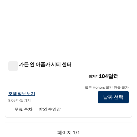
힐튼 가든 인 아폽카 시티 센터
힐튼 가든 인 아폽카 시티 센터
104달러
최저*
힐튼 Honors 할인 환불 불가
힐튼 가든 인 아폽카 시티 센터의 호텔 정보 보기
호텔 정보 보기
날짜 선택
9.08 마일리지
무료 주차
야외 수영장
이전 페이지, 1/1
다음 페이지, 1/1
페이지
1/1
페이지 1/1