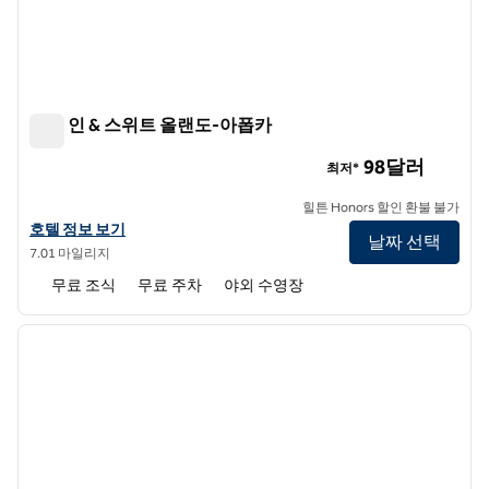
햄튼 인 & 스위트 올랜도-아폽카
햄튼 인 & 스위트 올랜도-아폽카
98달러
최저*
힐튼 Honors 할인 환불 불가
햄튼 인 & 스위트 올랜도-아폽카의 호텔 정보 보기
호텔 정보 보기
날짜 선택
7.01 마일리지
무료 조식
무료 주차
야외 수영장
1
/
12
이전 이미지
다음 
1/12