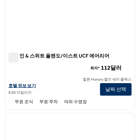
햄튼 인 & 스위트 올랜도/이스트 UCF 에어리어
햄튼 인 & 스위트 올랜도/이스트 UCF 에어리어
112달러
최저*
힐튼 Honors 할인 세미 플렉스
햄튼 인 & 스위트 올랜도/이스트 UCF 에어리어의 호텔 정보 보기
호텔 정보 보기
날짜 선택
8.85 마일리지
무료 조식
무료 주차
야외 수영장
1
/
12
이전 이미지
다음 
1/12