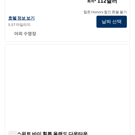
112달러
최저*
힐튼 Honors 할인 환불 불가
힐튼 가든 인 올랜도 다운타운의 호텔 정보 보기
호텔 정보 보기
날짜 선택
5.57 마일리지
야외 수영장
1
/
12
이전 이미지
다음 
1/12
홈2 스위트 바이 힐튼 올랜도 다운타운