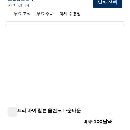
날짜 선택
3.20 마일리지
무료 조식
무료 주차
야외 수영장
1
/
11
이전 이미지
다음 
1/11
더블트리 바이 힐튼 올랜도 다운타운
더블트리 바이 힐튼 올랜도 다운타운
100달러
최저*