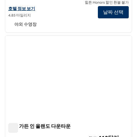
힐튼 Honors 할인 환불 불가
더블트리 바이 힐튼 올랜도 다운타운의 호텔 정보 보기
호텔 정보 보기
날짜 선택
4.85 마일리지
야외 수영장
1
/
12
이전 이미지
다음 
1/12
힐튼 가든 인 올랜도 다운타운
힐튼 가든 인 올랜도 다운타운