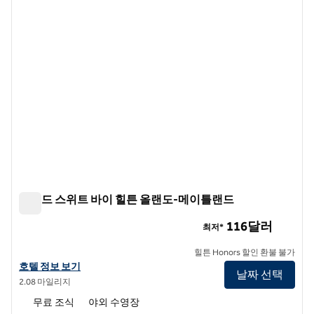
홈우드 스위트 바이 힐튼 올랜도-메이틀랜드
홈우드 스위트 바이 힐튼 올랜도-메이틀랜드
116달러
최저*
힐튼 Honors 할인 환불 불가
홈우드 스위트 바이 힐튼 올랜도-메이틀랜드의 호텔 정보 보기
호텔 정보 보기
날짜 선택
2.08 마일리지
무료 조식
야외 수영장