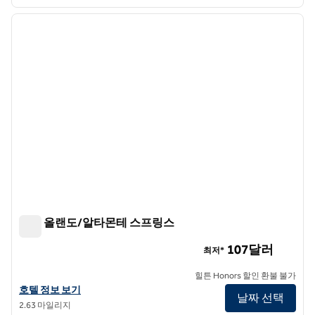
1
/
12
이전 이미지
다음 
1/12
힐튼 올랜도/알타몬테 스프링스
힐튼 올랜도/알타몬테 스프링스
107달러
최저*
힐튼 Honors 할인 환불 불가
힐튼 올랜도/알타몬테 스프링스의 호텔 정보 보기
호텔 정보 보기
날짜 선택
2.63 마일리지