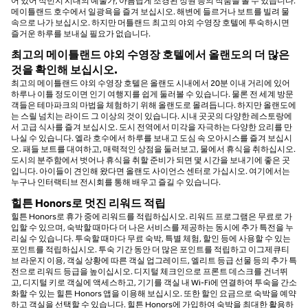
어 있어 식민지 시대의 예술가, 아름답게 조경된 정원 등의 작품을 볼 수 있습니다.
메이틀랜드 호수에서 일광욕을 즐겨 보십시오. 해변에 들르거나 보트를 빌려 물
속으로 나가 보십시오. 하지만 머틀랜드 최고의 야외 수영장 호텔에 투숙하시면
즐거운 하루를 보내실 필요가 없습니다.
최고의 메이틀랜드 야외 수영장 호텔에서 올랜도의 더 많은
것을 확인해 보십시오.
최고의 메이틀랜드 야외 수영장 호텔은 올랜도 시내에서 20분 이내 거리에 있어
하루나 이틀 정도이면 인기 여행지를 쉽게 둘러볼 수 있습니다. 물론 전 세계 방문
객들은 테마파크의 마법을 체험하기 위해 올랜도로 몰려듭니다. 하지만 올랜도에
는 스릴 넘치는 라이드 그 이상의 것이 있습니다. 시내 곳곳의 다양한 레스토랑에
서 고급 식사를 즐겨 보십시오. 도시 전역에서 미각을 자극하는 다양한 요리를 만
나실 수 있습니다. 엘라 호수에서 하루를 보내고 도심 속 오아시스를 즐겨 보십시
오. 패들 보트를 대여하고, 매력적인 상점을 둘러보고, 물에서 휴식을 취하십시오.
도시의 분주함에서 벗어나 휴식을 취할 준비가 되면 몇 시간을 보내기에 좋은 곳
입니다. 아이들이 견인해 왔다면 올랜도 사이언스 센터로 가십시오. 여기에서는
누구나 인터랙티브 전시회를 통해 배우고 즐길 수 있습니다.
힐튼 Honors로 멋진 리워드 적립
힐튼 Honors로 휴가 중에 리워드를 적립하십시오. 리워드 프로그램은 무료로 가
입할 수 있으며, 숙박할 때마다 더 나은 서비스를 제공하는 동시에 추가 특전을 누
리실 수 있습니다. 투숙할 때마다 무료 숙박, 특별 체험, 할인 등에 사용할 수 있는
포인트를 적립하십시오. 투숙 기간 동안 더 많은 포인트를 적립하고 이그제큐티
브 라운지 이용, 객실 상황에 따른 객실 업그레이드, 엘리트 등급 선물 등의 추가 특
전으로 리워드 등급을 높이십시오. 디지털 체크인으로 프론트 데스크를 건너뛰
고, 디지털 키로 객실에 액세스하고, 기기를 객실 내 Wi-Fi에 연결하여 투숙을 간소
화할 수 있는 힐튼 Honors 앱을 이용해 보십시오. 또한 할인 요금으로 숙박을 예약
하고 객실을 선택할 수 있습니다. 힐튼 Honors에 가입하여 숙박을 최대한 활용하