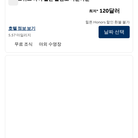
홈2 스위트 바이 힐튼 올랜도 다운타운
120달러
최저*
힐튼 Honors 할인 환불 불가
홈2 스위트 바이 힐튼 올랜도 다운타운의 호텔 정보 보기
호텔 정보 보기
날짜 선택
5.57 마일리지
무료 조식
야외 수영장
1
/
12
이전 이미지
다음 
1/12