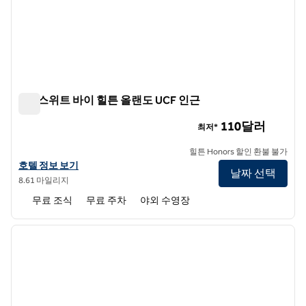
홈2 스위트 바이 힐튼 올랜도 UCF 인근
홈2 스위트 바이 힐튼 올랜도 UCF 인근
110달러
최저*
힐튼 Honors 할인 환불 불가
UCF 인근 홈2 스위트 바이 힐튼 올랜도의 호텔 정보 보기
호텔 정보 보기
날짜 선택
8.61 마일리지
무료 조식
무료 주차
야외 수영장
1
/
12
이전 이미지
다음 
1/12