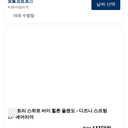
더블트리 바이 힐튼 올랜도 테마 파크 리조트의 호텔 정보 보기
호텔 정보 보기
날짜 선택
4.20 마일리지
야외 수영장
1
/
12
이전 이미지
다음 
1/12
더블트리 스위트 바이 힐튼 올랜도 - 디즈니 스프링
스® 에어리어
더블트리 스위트 바이 힐튼 올랜도 - 디즈니 스프링스® 에어