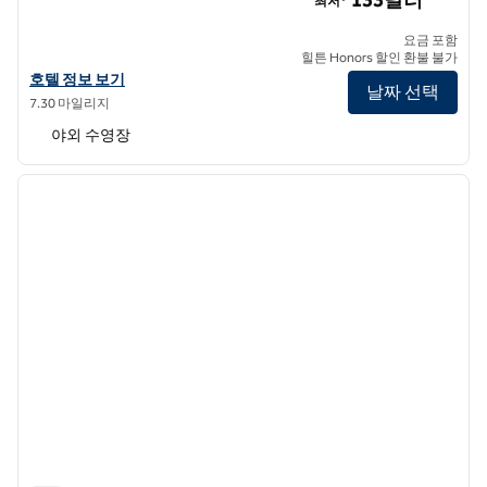
133달러
최저*
요금 포함
힐튼 Honors 할인 환불 불가
더블트리 스위트 바이 힐튼 올랜도 - 디즈니 스프링스® 에리어의 호텔 
호텔 정보 보기
날짜 선택
7.30 마일리지
야외 수영장
1
/
11
이전 이미지
다음 
1/11