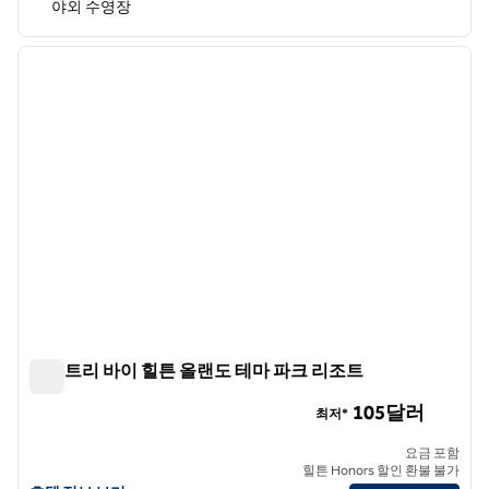
야외 수영장
1
/
12
이전 이미지
다음 
1/12
더블트리 바이 힐튼 올랜도 테마 파크 리조트
더블트리 바이 힐튼 올랜도 테마 파크 리조트
105달러
최저*
요금 포함
힐튼 Honors 할인 환불 불가