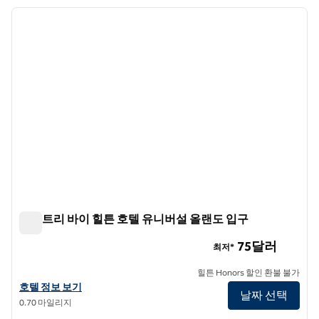
호텔 4개 표시
이전 이미지
다음 
1/12
더블트리 바이 힐튼 호텔 유니버설 올랜도 입구
더블트리 바이 힐튼 호텔 유니버설 올랜도 입구
75달러
최저*
힐튼 Honors 할인 환불 불가
유니버설 올랜도 입구에서 더블트리 바이 힐튼 호텔의 호텔 세부 정보 
호텔 정보 보기
날짜 선택
0.70 마일리지