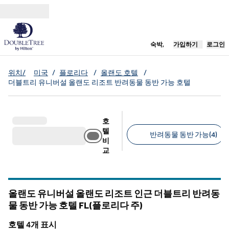
콘텐츠로 이동
새 탭 열림
숙박,
가입하기
로그인
위치/
미국
/
플로리다
/
올랜도 호텔
/
더블트리 유니버설 올랜도 리조트 반려동물 동반 가능 호텔
호
텔
반려동물 동반 가능(4)
비
교
추천 필터
올랜도 유니버설 올랜도 리조트 인근 더블트리 반려동
물 동반 가능 호텔
FL(플로리다 주)
플로리다
호텔 4개 표시
1
/
12