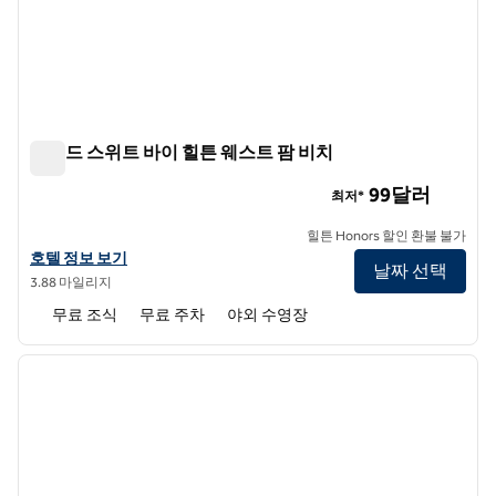
홈우드 스위트 바이 힐튼 웨스트 팜 비치
홈우드 스위트 바이 힐튼 웨스트 팜 비치
99달러
최저*
힐튼 Honors 할인 환불 불가
홈우드 스위트 바이 힐튼 웨스트 팜 비치의 호텔 정보 보기
호텔 정보 보기
날짜 선택
3.88 마일리지
무료 조식
무료 주차
야외 수영장
1
/
12
이전 이미지
다음 
1/12