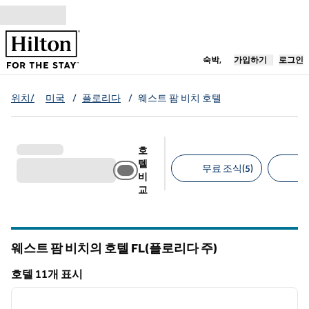
콘텐츠로 이동
새 탭 열림
숙박,
가입하기
로그인
위치/
미국
/
플로리다
/
웨스트 팜 비치 호텔
호
텔
무료 조식(5)
무
비
교
추천 필터
웨스트 팜 비치의 호텔
FL(플로리다 주)
플로리다
호텔 11개 표시
1
/
12
호텔 11개 표시
이전 이미지
다음 
1/12