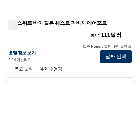
홈2 스위트 바이 힐튼 웨스트 팜비치 에어포트
홈2 스위트 바이 힐튼 웨스트 팜비치 에어포트
111달러
최저*
힐튼 Honors 할인 세미 플렉스
홈2 스위트 바이 힐튼 웨스트 팜비치 에어포트의 호텔 정보 보기
호텔 정보 보기
날짜 선택
2.24 마일리지
무료 조식
야외 수영장
1
/
12
이전 이미지
다음 
1/12