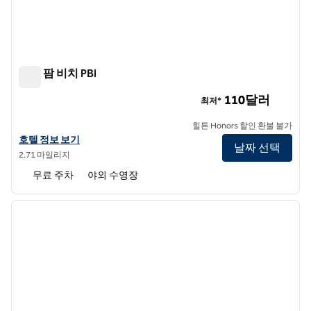
힐튼 팜 비치 PBI
힐튼 팜 비치 PBI
110달러
최저*
힐튼 Honors 할인 환불 불가
힐튼 팜 비치 PBI의 호텔 정보 보기
호텔 정보 보기
날짜 선택
2.71 마일리지
무료 주차
야외 수영장
1
/
13
이전 이미지
다음 
1/13