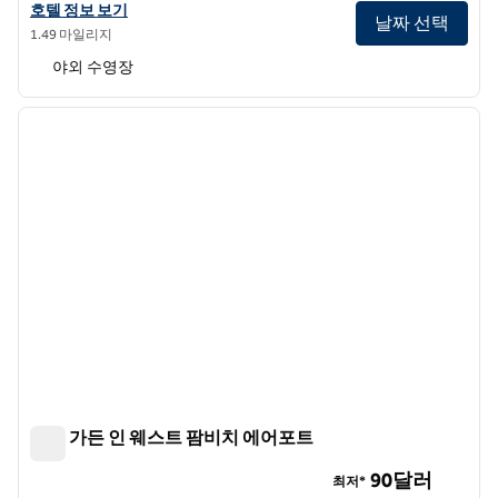
더블트리 바이 힐튼 호텔 웨스트 팜 비치 에어포트의 호텔 정보 보기
호텔 정보 보기
날짜 선택
1.49 마일리지
야외 수영장
1
/
12
이전 이미지
다음 
1/12
힐튼 가든 인 웨스트 팜비치 에어포트
힐튼 가든 인 웨스트 팜비치 에어포트
90달러
최저*