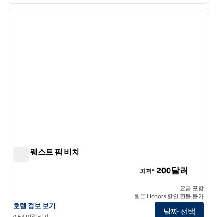
1
/
12
이전 이미지
다음 
1/12
힐튼 웨스트 팜 비치
힐튼 웨스트 팜 비치
200달러
최저*
요금 포함
힐튼 Honors 할인 환불 불가
힐튼 웨스트 팜 비치의 호텔 정보 보기
호텔 정보 보기
날짜 선택
0.63 마일리지