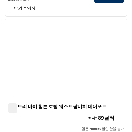
야외 수영장
1
/
12
이전 이미지
다음 
1/12
더블트리 바이 힐튼 호텔 웨스트팜비치 에어포트
더블트리 바이 힐튼 호텔 웨스트팜비치 에어포트
89달러
최저*
힐튼 Honors 할인 환불 불가