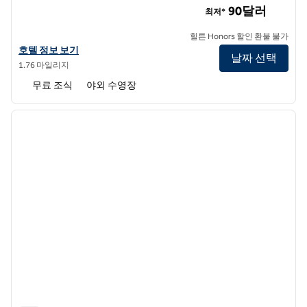
90달러
최저*
힐튼 Honors 할인 환불 불가
햄튼 인 웨스트 팜 비치 센트럴 에어포트의 호텔 정보 보기
호텔 정보 보기
날짜 선택
1.76 마일리지
무료 조식
야외 수영장
1
/
12
이전 이미지
다음 
1/12