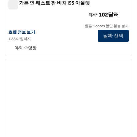
힐튼 가든 인 웨스트 팜 비치 I95 아울렛
힐튼 가든 인 웨스트 팜 비치 I95 아울렛
102달러
최저*
힐튼 Honors 할인 환불 불가
힐튼 가든 인 웨스트 팜 비치 I95 아울렛의 호텔 정보 보기
호텔 정보 보기
날짜 선택
1.88 마일리지
야외 수영장
1
/
12
이전 이미지
다음 
1/12