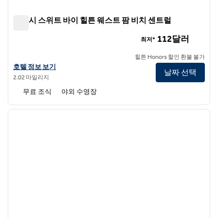
앰버시 스위트 바이 힐튼 웨스트 팜 비치 센트럴
앰버시 스위트 바이 힐튼 웨스트 팜 비치 센트럴
112달러
최저*
힐튼 Honors 할인 환불 불가
앰버시 스위트 바이 힐튼 웨스트 팜 비치 센트럴의 호텔 정보 보기
호텔 정보 보기
날짜 선택
2.02 마일리지
무료 조식
야외 수영장
1
/
12
이전 이미지
다음 
1/12