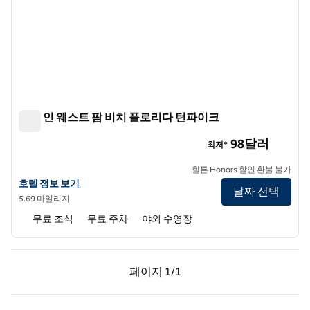
햄튼 인 웨스트 팜 비치 플로리다 턴파이크
햄튼 인 웨스트 팜 비치 플로리다 턴파이크
98달러
최저*
힐튼 Honors 할인 환불 불가
햄튼 인 웨스트 팜 비치 플로리다 턴파이크의 호텔 정보 보기
호텔 정보 보기
날짜 선택
5.69 마일리지
무료 조식
무료 주차
야외 수영장
이전 페이지, 1/1
다음 페이지, 1/1
페이지
1/1
페이지 1/1