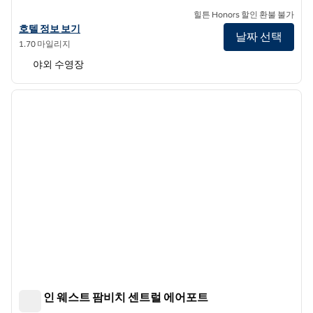
힐튼 Honors 할인 환불 불가
힐튼 가든 인 웨스트 팜 비치 에어포트의 호텔 정보 보기
호텔 정보 보기
날짜 선택
1.70 마일리지
야외 수영장
1
/
12
이전 이미지
다음 
1/12
햄튼 인 웨스트 팜비치 센트럴 에어포트
햄튼 인 웨스트 팜비치 센트럴 에어포트