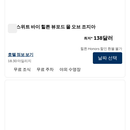
홈2 스위트 바이 힐튼 뷰포드 몰 오브 조지아
홈2 스위트 바이 힐튼 뷰포드 몰 오브 조지아
138달러
최저*
힐튼 Honors 할인 환불 불가
홈2 스위트 바이 힐튼 뷰포드 몰 오브 조지아의 호텔 정보 보기
호텔 정보 보기
날짜 선택
18.30 마일리지
무료 조식
무료 주차
야외 수영장
1
/
12
이전 이미지
다음 
1/12