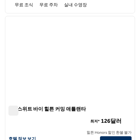
무료 조식
무료 주차
실내 수영장
1
/
12
이전 이미지
다음 
1/12
홈2 스위트 바이 힐튼 커밍 애틀랜타
홈2 스위트 바이 힐튼 커밍 애틀랜타
126달러
최저*
힐튼 Honors 할인 환불 불가
홈2 스위트 바이 힐튼 커밍 애틀랜타의 호텔 정보 보기
호텔 정보 보기