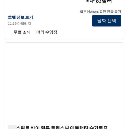
83달러
최저*
힐튼 Honors 할인 환불 불가
홈2 스위트 바이 힐튼 애틀랜타 페리미터 센터의 호텔 정보 보기
호텔 정보 보기
날짜 선택
11.19 마일리지
무료 조식
야외 수영장
1
/
12
이전 이미지
다음 
1/12
홈2 스위트 바이 힐튼 로렌스빌 애틀랜타 슈가로프