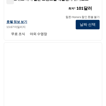
홈2 스위트 바이 힐튼 로렌스빌 애틀랜타 슈가로프
101달러
최저*
힐튼 Honors 할인 환불 불가
홈2 스위트 바이 힐튼 로렌스빌 애틀랜타 슈가로프의 호텔 정보 보기
호텔 정보 보기
날짜 선택
13.67 마일리지
무료 조식
야외 수영장
1
/
12
이전 이미지
다음 
1/12