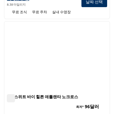
날짜 선택
8.38 마일리지
무료 조식
무료 주차
실내 수영장
1
/
12
이전 이미지
다음 
1/12
홈2 스위트 바이 힐튼 애틀랜타 노크로스
홈2 스위트 바이 힐튼 애틀랜타 노크로스
96달러
최저*