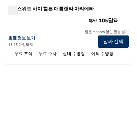
홈2 스위트 바이 힐튼 애틀랜타 마리에타
홈2 스위트 바이 힐튼 애틀랜타 마리에타
105달러
최저*
힐튼 Honors 할인 환불 불가
홈2 스위트 바이 힐튼 애틀랜타 마리에타의 호텔 정보 보기
호텔 정보 보기
날짜 선택
15.23 마일리지
무료 조식
무료 주차
실내 수영장
야외 수영장
1
/
12
이전 이미지
다음 
1/12