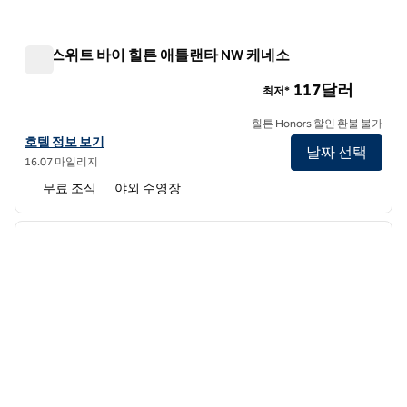
홈2 스위트 바이 힐튼 애틀랜타 NW 케네소
홈2 스위트 바이 힐튼 애틀랜타 NW 케네소
117달러
최저*
힐튼 Honors 할인 환불 불가
홈2 스위트 바이 힐튼 애틀랜타 NW 케네소의 호텔 정보 보기
호텔 정보 보기
날짜 선택
16.07 마일리지
무료 조식
야외 수영장
1
/
12
이전 이미지
다음 
1/12