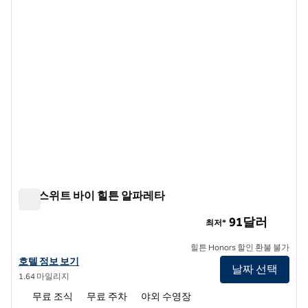
홈2 스위트 바이 힐튼 알파레타
홈2 스위트 바이 힐튼 알파레타
91달러
최저*
힐튼 Honors 할인 환불 불가
홈2 스위트 바이 힐튼 알파레타의 호텔 정보 보기
호텔 정보 보기
날짜 선택
1.64 마일리지
무료 조식
무료 주차
야외 수영장