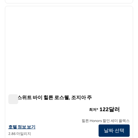
1
/
7
이전 이미지
다음 
1/7
홈2 스위트 바이 힐튼 로스웰, 조지아 주
홈2 스위트 바이 힐튼 로스웰, 조지아 주
122달러
최저*
힐튼 Honors 할인 세미 플렉스
조지아 주 홈2 스위트 바이 힐튼 로스웰의 호텔 정보 보기
호텔 정보 보기
날짜 선택
2.86 마일리지