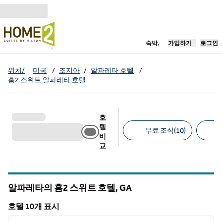
콘텐츠로 이동
새 탭 열림
숙박,
가입하기
로그인
위치/
미국
/
조지아
/
알파레타 호텔
/
홈2 스위트 알파레타 호텔
호
텔
무료 조식(10)
비
교
추천 필터
알파레타의 홈2 스위트 호텔,
GA
그루지야
호텔 10개 표시
1
/
12
호텔 10개 표시
이전 이미지
다음 
1/12