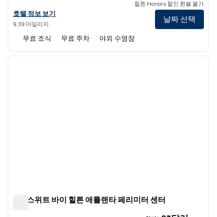
힐튼 Honors 할인 환불 불가
홈2 스위트 바이 힐튼 애틀랜타 노크로스의 호텔 정보 보기
호텔 정보 보기
날짜 선택
9.39 마일리지
무료 조식
무료 주차
야외 수영장
1
/
12
이전 이미지
다음 
1/12
홈2 스위트 바이 힐튼 애틀랜타 페리미터 센터
홈2 스위트 바이 힐튼 애틀랜타 페리미터 센터