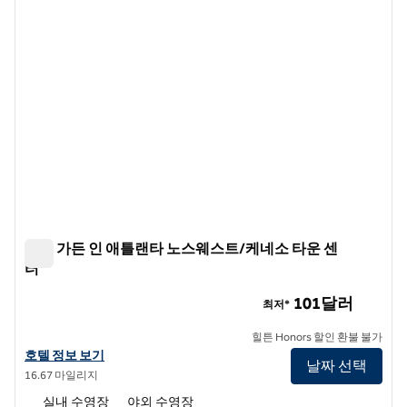
힐튼 가든 인 애틀랜타 노스웨스트/케네소 타운 센
터
힐튼 가든 인 애틀랜타 노스웨스트/케네소 타운 센터
101달러
최저*
힐튼 Honors 할인 환불 불가
힐튼 가든 인 애틀랜타 NW/케네소 타운 센터의 호텔 정보 보기
호텔 정보 보기
날짜 선택
16.67 마일리지
실내 수영장
야외 수영장