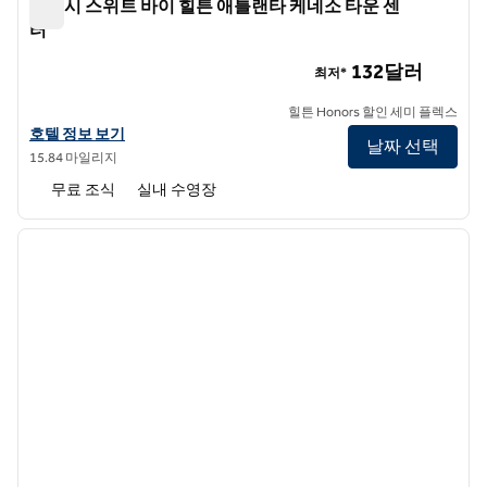
앰버시 스위트 바이 힐튼 애틀랜타 케네소 타운 센
터
앰버시 스위트 바이 힐튼 애틀랜타 케네소 타운 센터
132달러
최저*
힐튼 Honors 할인 세미 플렉스
앰버시 스위트 바이 힐튼 애틀랜타 케네소 타운 센터의 호텔 정보 보기
호텔 정보 보기
날짜 선택
15.84 마일리지
무료 조식
실내 수영장
1
/
12
이전 이미지
다음 
1/12