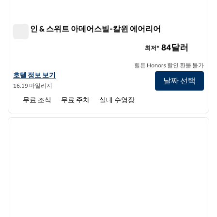
햄튼 인 & 스위트 아데어스빌-칼윈 에어리어
햄튼 인 & 스위트 아데어스빌-칼윈 에어리어
84달러
최저*
힐튼 Honors 할인 환불 불가
햄튼 인 & 스위트 아데어스빌-칼윈 에어리어의 호텔 정보 보기
호텔 정보 보기
날짜 선택
16.19 마일리지
무료 조식
무료 주차
실내 수영장
1
/
12
이전 이미지
다음 
1/12