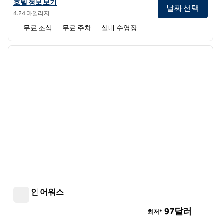
햄튼 인 에머슨 레이크포인트의 호텔 정보 보기
호텔 정보 보기
날짜 선택
4.24 마일리지
무료 조식
무료 주차
실내 수영장
1
/
12
이전 이미지
다음 
1/12
햄튼 인 어워스
햄튼 인 어워스
97달러
최저*