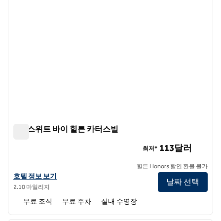
홈2 스위트 바이 힐튼 카터스빌
홈2 스위트 바이 힐튼 카터스빌
113달러
최저*
힐튼 Honors 할인 환불 불가
홈2 스위트 바이 힐튼 카터스빌의 호텔 정보 보기
호텔 정보 보기
날짜 선택
2.10 마일리지
무료 조식
무료 주차
실내 수영장
1
/
12