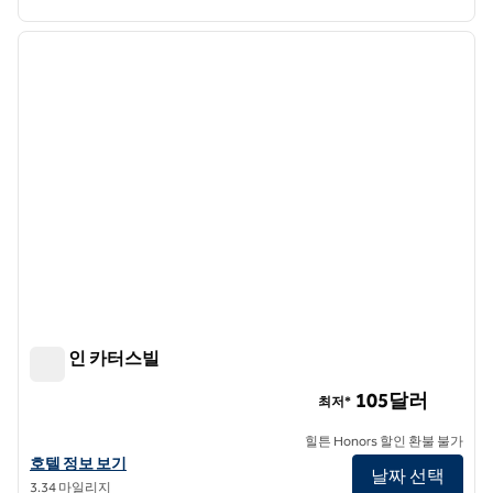
1
/
12
이전 이미지
다음 
1/12
햄튼 인 카터스빌
햄튼 인 카터스빌
105달러
최저*
힐튼 Honors 할인 환불 불가
햄튼 인 카터스빌의 호텔 정보 보기
호텔 정보 보기
날짜 선택
3.34 마일리지