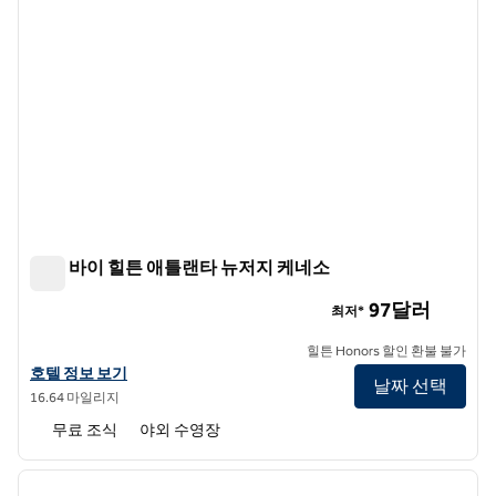
트루 바이 힐튼 애틀랜타 뉴저지 케네소
트루 바이 힐튼 애틀랜타 뉴저지 케네소
97달러
최저*
힐튼 Honors 할인 환불 불가
트루 바이 힐튼 Atlanta NW Kennesaw 호텔 정보 보기
호텔 정보 보기
날짜 선택
16.64 마일리지
무료 조식
야외 수영장
1
/
12
이전 이미지
다음 
1/12