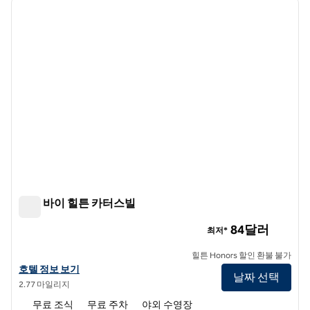
이전 이미지
다음 
1/12
트루 바이 힐튼 카터스빌
트루 바이 힐튼 카터스빌
84달러
최저*
힐튼 Honors 할인 환불 불가
트루 바이 힐튼 Cartersville의 호텔 정보 보기
호텔 정보 보기
날짜 선택
2.77 마일리지
무료 조식
무료 주차
야외 수영장