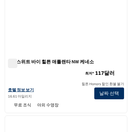
홈2 스위트 바이 힐튼 애틀랜타 NW 케네소
홈2 스위트 바이 힐튼 애틀랜타 NW 케네소
117달러
최저*
힐튼 Honors 할인 환불 불가
홈2 스위트 바이 힐튼 애틀랜타 NW 케네소의 호텔 정보 보기
호텔 정보 보기
날짜 선택
16.61 마일리지
무료 조식
야외 수영장
1
/
11
이전 이미지
다음 
1/11