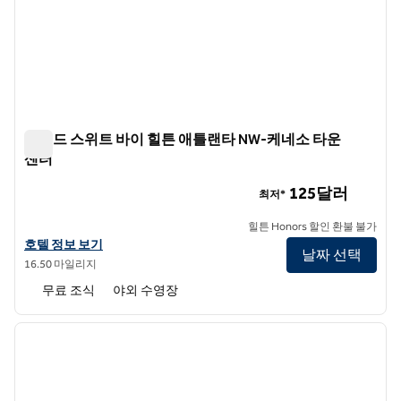
홈우드 스위트 바이 힐튼 애틀랜타 NW-케네소 타운
센터
홈우드 스위트 바이 힐튼 애틀랜타 NW-케네소 타운 센터
125달러
최저*
힐튼 Honors 할인 환불 불가
홈우드 스위트 바이 힐튼 애틀랜타 NW-케네소 타운 센터의 호텔 정보 
호텔 정보 보기
날짜 선택
16.50 마일리지
무료 조식
야외 수영장
1
/
12
이전 이미지
다음 
1/12