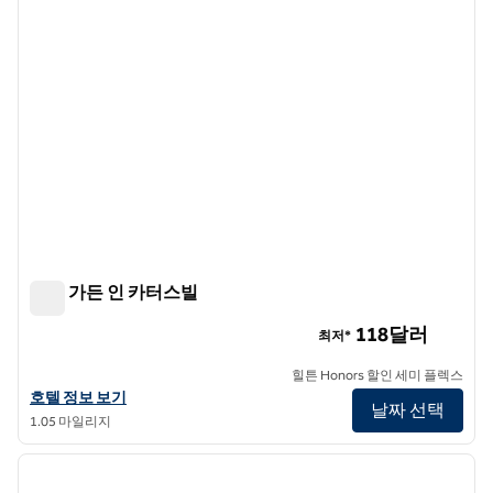
힐튼 가든 인 카터스빌
힐튼 가든 인 카터스빌
118달러
최저*
힐튼 Honors 할인 세미 플렉스
힐튼 가든 인 카터스빌의 호텔 정보 보기
호텔 정보 보기
날짜 선택
1.05 마일리지
1
/
12
이전 이미지
다음 
1/12