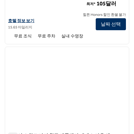
105달러
최저*
힐튼 Honors 할인 환불 불가
햄튼 인 애틀랜타 케네소의 호텔 정보 보기
호텔 정보 보기
날짜 선택
15.65 마일리지
무료 조식
무료 주차
실내 수영장
1
/
12
이전 이미지
다음 
1/12