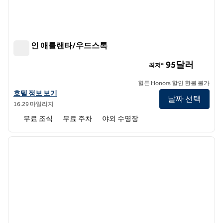
햄튼 인 애틀랜타/우드스톡
햄튼 인 애틀랜타/우드스톡
95달러
최저*
힐튼 Honors 할인 환불 불가
햄튼 인 애틀랜타/우드스톡의 호텔 정보 보기
호텔 정보 보기
날짜 선택
16.29 마일리지
무료 조식
무료 주차
야외 수영장
1
/
12
이전 이미지
다음 
1/12