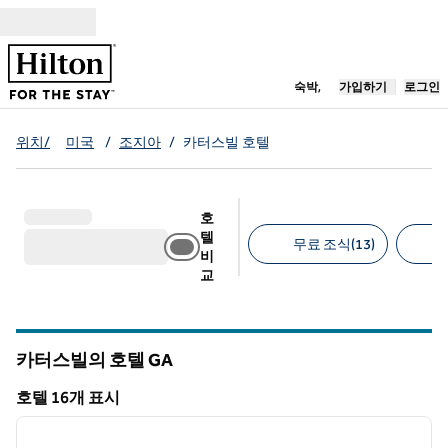
콘텐츠로 이동
새 탭 열림
숙박,
가입하기
로그인
위치/
미국
/
조지아
/
카터스빌 호텔
호
텔
무료 조식(13)
비
교
추천 필터
카터스빌의 호텔
GA
그루지야
호텔 16개 표시
1
/
12
호텔 16개 표시
이전 이미지
다음 
1/12