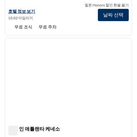
힐튼 Honors 할인 환불 불가
햄튼 인 아워스의 호텔 정보 보기
호텔 정보 보기
날짜 선택
10.02 마일리지
무료 조식
무료 주차
1
/
12
이전 이미지
다음 
1/12
햄튼 인 애틀랜타 케네소
햄튼 인 애틀랜타 케네소