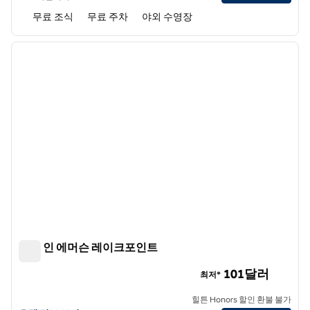
무료 조식
무료 주차
야외 수영장
1
/
12
이전 이미지
다음 
1/12
햄튼 인 에머슨 레이크포인트
햄튼 인 에머슨 레이크포인트
101달러
최저*
힐튼 Honors 할인 환불 불가