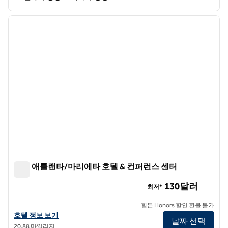
1
/
12
이전 이미지
다음 
1/12
힐튼 애틀랜타/마리에타 호텔 & 컨퍼런스 센터
힐튼 애틀랜타/마리에타 호텔 & 컨퍼런스 센터
130달러
최저*
힐튼 Honors 할인 환불 불가
힐튼 애틀랜타/마리에타 호텔 & 컨퍼런스 센터의 호텔 정보 보기
호텔 정보 보기
날짜 선택
20.88 마일리지