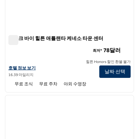
스파크 바이 힐튼 애틀랜타 케네소 타운 센터
스파크 바이 힐튼 애틀랜타 케네소 타운 센터
78달러
최저*
힐튼 Honors 할인 환불 불가
스파크 바이 힐튼 애틀랜타 케네소 타운 센터의 호텔 정보 보기
호텔 정보 보기
날짜 선택
16.39 마일리지
무료 조식
무료 주차
야외 수영장
1
/
12
이전 이미지
다음 
1/12