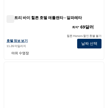
더블트리 바이 힐튼 호텔 애틀랜타 - 알파레타
더블트리 바이 힐튼 호텔 애틀랜타 - 알파레타
69달러
최저*
힐튼 Honors 할인 환불 불가
더블트리 바이 힐튼 호텔 애틀랜타 - 알파레타의 호텔 정보 보기
호텔 정보 보기
날짜 선택
11.26 마일리지
야외 수영장
1
/
12
이전 이미지
다음 
1/12