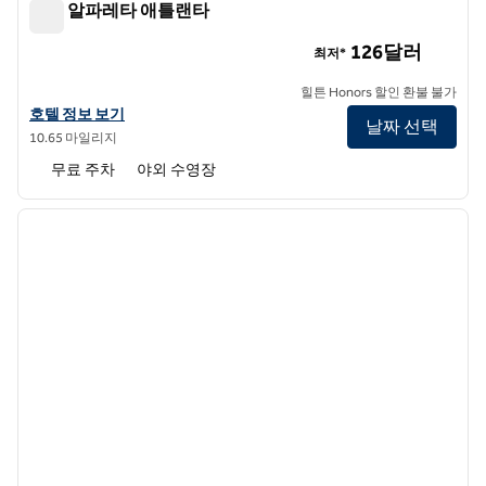
힐튼 알파레타 애틀랜타
힐튼 알파레타 애틀랜타
126달러
최저*
힐튼 Honors 할인 환불 불가
힐튼 알파레타 애틀랜타의 호텔 정보 보기
호텔 정보 보기
날짜 선택
10.65 마일리지
무료 주차
야외 수영장
1
/
12
이전 이미지
다음 
1/12