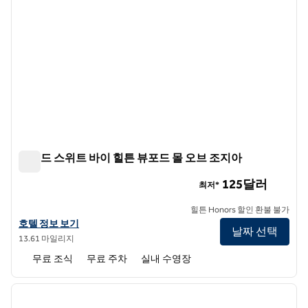
홈우드 스위트 바이 힐튼 뷰포드 몰 오브 조지아
홈우드 스위트 바이 힐튼 뷰포드 몰 오브 조지아
125달러
최저*
힐튼 Honors 할인 환불 불가
홈우드 스위트 바이 힐튼 뷰포드 몰 오브 조지아의 호텔 정보 보기
호텔 정보 보기
날짜 선택
13.61 마일리지
무료 조식
무료 주차
실내 수영장
1
/
12
이전 이미지
다음 
1/12