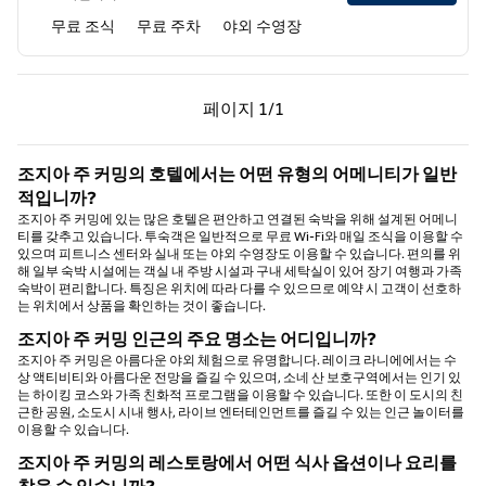
무료 조식
무료 주차
야외 수영장
이전 페이지, 1/1
다음 페이지, 1/1
페이지
1/1
페이지 1/1
조지아 주 커밍의 호텔에서는 어떤 유형의 어메니티가 일반
적입니까?
조지아 주 커밍에 있는 많은 호텔은 편안하고 연결된 숙박을 위해 설계된 어메니
티를 갖추고 있습니다. 투숙객은 일반적으로 무료 Wi-Fi와 매일 조식을 이용할 수
있으며 피트니스 센터와 실내 또는 야외 수영장도 이용할 수 있습니다. 편의를 위
해 일부 숙박 시설에는 객실 내 주방 시설과 구내 세탁실이 있어 장기 여행과 가족
숙박이 편리합니다. 특징은 위치에 따라 다를 수 있으므로 예약 시 고객이 선호하
는 위치에서 상품을 확인하는 것이 좋습니다.
조지아 주 커밍 인근의 주요 명소는 어디입니까?
조지아 주 커밍은 아름다운 야외 체험으로 유명합니다. 레이크 라니에에서는 수
상 액티비티와 아름다운 전망을 즐길 수 있으며, 소네 산 보호구역에서는 인기 있
는 하이킹 코스와 가족 친화적 프로그램을 이용할 수 있습니다. 또한 이 도시의 친
근한 공원, 소도시 시내 행사, 라이브 엔터테인먼트를 즐길 수 있는 인근 놀이터를
이용할 수 있습니다.
조지아 주 커밍의 레스토랑에서 어떤 식사 옵션이나 요리를