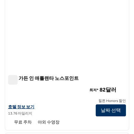
힐튼 가든 인 애틀랜타 노스포인트
힐튼 가든 인 애틀랜타 노스포인트
82달러
최저*
힐튼 Honors 할인
힐튼 가든 인 애틀랜타 노스포인트의 호텔 정보 보기
호텔 정보 보기
날짜 선택
13.76 마일리지
무료 주차
야외 수영장
1
/
12