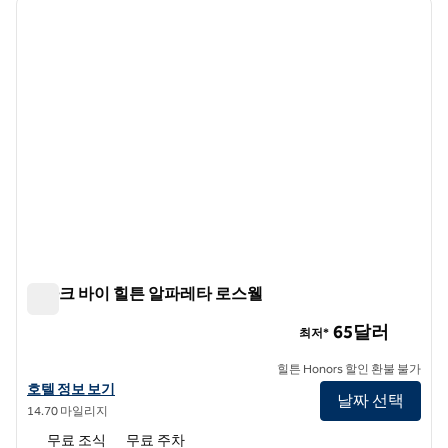
이전 이미지
다음 
1/12
스파크 바이 힐튼 알파레타 로스웰
스파크 바이 힐튼 알파레타 로스웰
65달러
최저*
힐튼 Honors 할인 환불 불가
스파크 바이 힐튼 알파레타 로스웰의 호텔 정보 보기
호텔 정보 보기
날짜 선택
14.70 마일리지
무료 조식
무료 주차