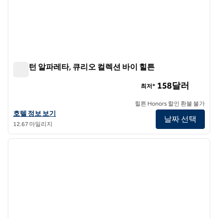
해밀턴 알파레타, 큐리오 컬렉션 바이 힐튼
해밀턴 알파레타, 큐리오 컬렉션 바이 힐튼
158달러
최저*
힐튼 Honors 할인 환불 불가
해밀턴 알파레타, 큐리오 컬렉션 바이 힐튼의 호텔 정보 보기
호텔 정보 보기
날짜 선택
12.67 마일리지
1
/
11
이전 이미지
다음 
1/11