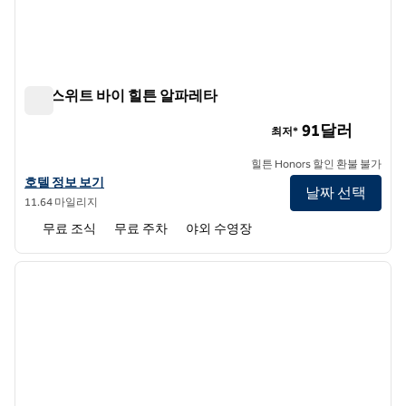
홈2 스위트 바이 힐튼 알파레타
홈2 스위트 바이 힐튼 알파레타
91달러
최저*
힐튼 Honors 할인 환불 불가
홈2 스위트 바이 힐튼 알파레타의 호텔 정보 보기
호텔 정보 보기
날짜 선택
11.64 마일리지
무료 조식
무료 주차
야외 수영장
1
/
12
이전 이미지
다음 
1/12