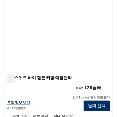
이전 이미지
다음 
1/12
홈2 스위트 바이 힐튼 커밍 애틀랜타
홈2 스위트 바이 힐튼 커밍 애틀랜타
126달러
최저*
힐튼 Honors 할인 환불 불가
홈2 스위트 바이 힐튼 커밍 애틀랜타의 호텔 정보 보기
호텔 정보 보기
날짜 선택
4.47 마일리지
무료 조식
무료 주차
실내 수영장