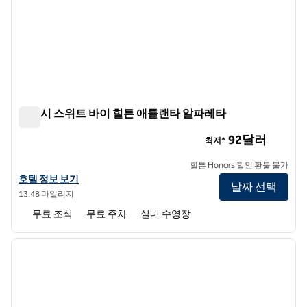
앰버시 스위트 바이 힐튼 애틀랜타 알파레타
앰버시 스위트 바이 힐튼 애틀랜타 알파레타
92달러
최저*
힐튼 Honors 할인 환불 불가
앰버시 스위트 바이 힐튼 애틀랜타 알파레타의 호텔 정보 보기
호텔 정보 보기
날짜 선택
13.48 마일리지
무료 조식
무료 주차
실내 수영장
1
/
12
이전 이미지
다음 
1/12