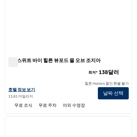
홈2 스위트 바이 힐튼 뷰포드 몰 오브 조지아
홈2 스위트 바이 힐튼 뷰포드 몰 오브 조지아
138달러
최저*
힐튼 Honors 할인 환불 불가
홈2 스위트 바이 힐튼 뷰포드 몰 오브 조지아의 호텔 정보 보기
호텔 정보 보기
날짜 선택
13.61 마일리지
무료 조식
무료 주차
야외 수영장
1
/
9
이전 이미지
다음 
1/9