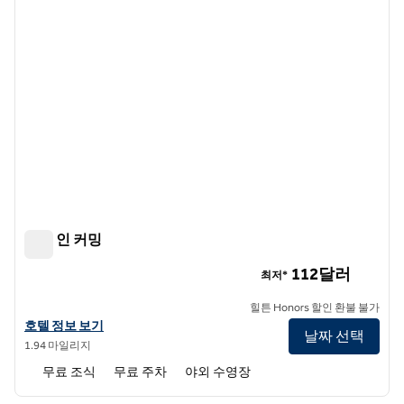
햄튼 인 커밍
햄튼 인 커밍
112달러
최저*
힐튼 Honors 할인 환불 불가
햄튼 인 커밍 호텔 정보 보기
호텔 정보 보기
날짜 선택
1.94 마일리지
무료 조식
무료 주차
야외 수영장
1
/
12