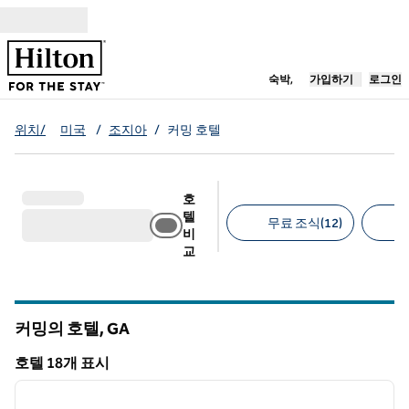
콘텐츠로 이동
새 탭 열림
숙박,
가입하기
로그인
위치/
미국
/
조지아
/
커밍 호텔
호
텔
무료 조식(12)
비
교
추천 필터
커밍의 호텔,
GA
그루지야
호텔 18개 표시
1
/
12
호텔 18개 표시
이전 이미지
다음 
1/12