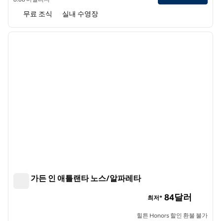
무료 조식
실내 수영장
1
/
12
이전 이미지
다음 
1/12
힐튼 가든 인 애틀랜타 노스/알파레타
힐튼 가든 인 애틀랜타 노스/알파레타
84달러
최저*
힐튼 Honors 할인 환불 불가