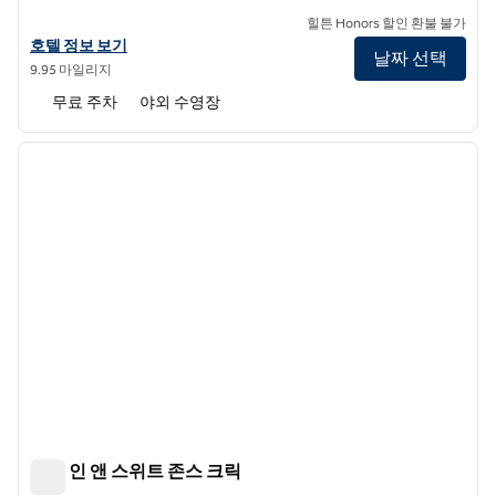
힐튼 Honors 할인 환불 불가
힐튼 가든 인 애틀랜타 노스/존스 크릭의 호텔 정보 보기
호텔 정보 보기
날짜 선택
9.95 마일리지
무료 주차
야외 수영장
1
/
12
이전 이미지
다음 
1/12
햄튼 인 앤 스위트 존스 크릭
햄튼 인 앤 스위트 존스 크릭