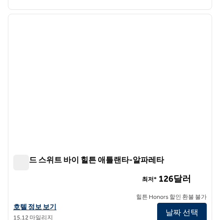
1
/
12
이전 이미지
다음 
1/12
홈우드 스위트 바이 힐튼 애틀랜타-알파레타
홈우드 스위트 바이 힐튼 애틀랜타-알파레타
126달러
최저*
힐튼 Honors 할인 환불 불가
홈우드 스위트 바이 힐튼 애틀랜타-알파레타의 호텔 정보 보기
호텔 정보 보기
날짜 선택
15.12 마일리지