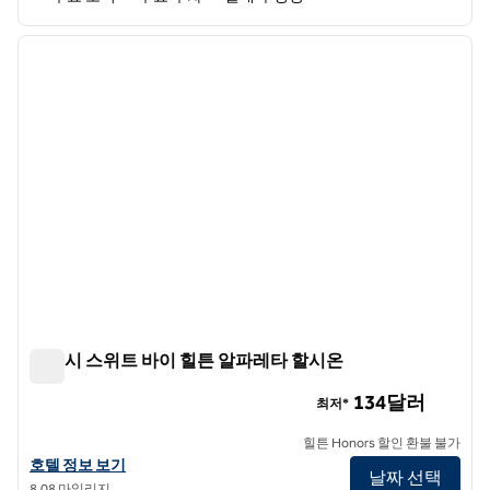
1
/
12
이전 이미지
다음 
1/12
앰버시 스위트 바이 힐튼 알파레타 할시온
앰버시 스위트 바이 힐튼 알파레타 할시온
134달러
최저*
힐튼 Honors 할인 환불 불가
앰버시 스위트 바이 힐튼 알파레타 할시온의 호텔 정보 보기
호텔 정보 보기
날짜 선택
8.08 마일리지