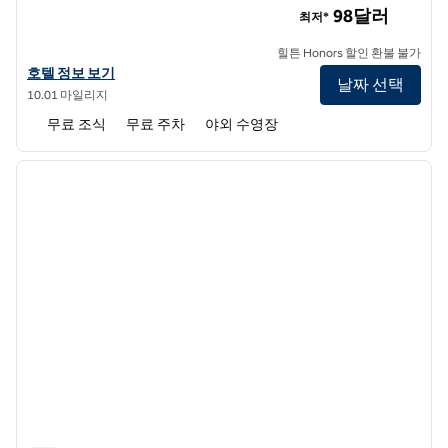
98달러
최저*
힐튼 Honors 할인 환불 불가
햄튼 인 앤 스위트 존스 크릭의 호텔 정보 보기
호텔 정보 보기
날짜 선택
10.01 마일리지
무료 조식
무료 주차
야외 수영장
1
/
12
이전 이미지
다음 
1/12