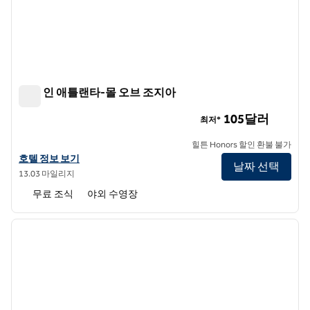
햄튼 인 애틀랜타-몰 오브 조지아
햄튼 인 애틀랜타-몰 오브 조지아
105달러
최저*
힐튼 Honors 할인 환불 불가
햄튼 인 애틀랜타-몰 오브 조지아의 호텔 정보 보기
호텔 정보 보기
날짜 선택
13.03 마일리지
무료 조식
야외 수영장
1
/
12
이전 이미지
다음 
1/12