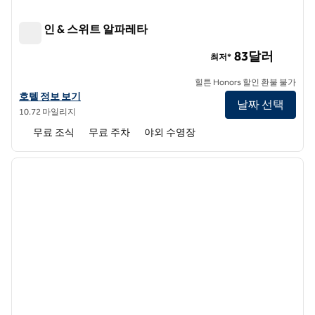
햄튼 인 & 스위트 알파레타
햄튼 인 & 스위트 알파레타
83달러
최저*
힐튼 Honors 할인 환불 불가
햄튼 인 & 스위트 알파레타의 호텔 정보 보기
호텔 정보 보기
날짜 선택
10.72 마일리지
무료 조식
무료 주차
야외 수영장
1
/
12
이전 이미지
다음 
1/12