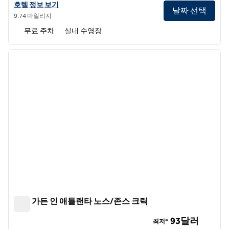
힐튼 가든 인 애틀랜타 노스/알파레타의 호텔 정보 보기
호텔 정보 보기
날짜 선택
9.74 마일리지
무료 주차
실내 수영장
1
/
12
이전 이미지
다음 
1/12
힐튼 가든 인 애틀랜타 노스/존스 크릭
힐튼 가든 인 애틀랜타 노스/존스 크릭
93달러
최저*