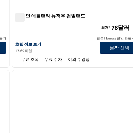
햄튼 인 애틀랜타 뉴저우 컴벌랜드
햄튼 인 애틀랜타 뉴저우 컴벌랜드
78달러
최저*
 불가
힐튼 Honors 할인 환불
햄튼 인 애틀랜타 NW 컴벌랜드의 호텔 정보 보기
호텔 정보 보기
날짜 선택
17.69 마일
무료 조식
무료 주차
야외 수영장
/
12
1
다음 이미지
이전 이미지
1/12