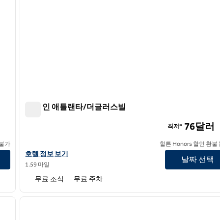
햄튼 인 애틀랜타/더글러스빌
햄튼 인 애틀랜타/더글러스빌
76달러
최저*
 불가
힐튼 Honors 할인 환불
햄튼 인 애틀랜타/더글러스빌의 호텔 정보 보기
호텔 정보 보기
날짜 선택
1.59 마일
무료 조식
무료 주차
/
12
1
다음 이미지
이전 이미지
1/12