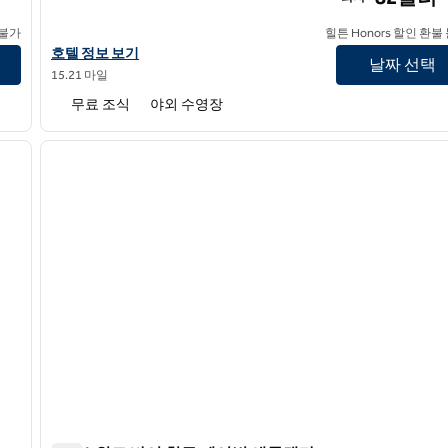
 불가
힐튼 Honors 할인 환불
햄튼 인 & 스위트 애틀랜타 에어포트 웨스트/캠프 크릭 파크웨이의
호텔 정보 보기
날짜 선택
15.21 마일
무료 조식
야외 수영장
/
12
다음 이미지
이전 이미지
1/4