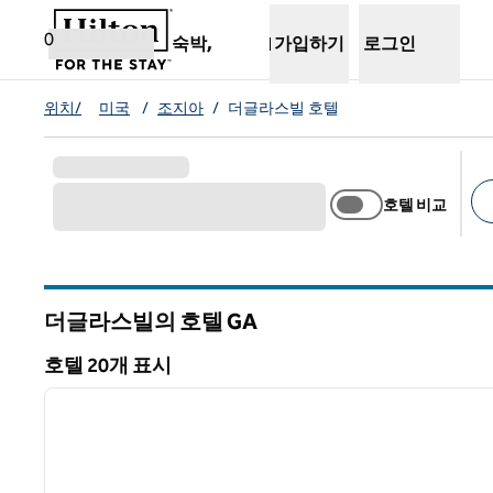
콘텐츠로 이동
새 탭 열림
0
숙박,
가입하기
로그인
위치/
미국
/
조지아
/
더글라스빌 호텔
호텔 비교
추
더글라스빌의 호텔
GA
그루지야
호텔 20개 표시
1
호텔 20개 표시
이전 이미지
1/12