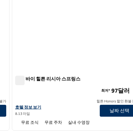
트루 바이 힐튼 리시아 스프링스
트루 바이 힐튼 리시아 스프링스
97달러
최저*
 불가
힐튼 Honors 할인 환불
트루 바이 힐튼 Lithia Springs 호텔 정보 보기
호텔 정보 보기
날짜 선택
8.13 마일
무료 조식
무료 주차
실내 수영장
/
12
1