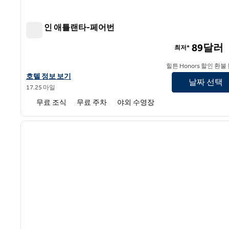
햄튼 인 애틀랜타-페어번
햄튼 인 애틀랜타-페어번
89달러
최저*
힐튼 Honors 할인 환불
햄튼 인 애틀랜타-페어번의 호텔 정보 보기
호텔 정보 보기
날짜 선택
17.25 마일
무료 조식
무료 주차
야외 수영장
1
이전 이미지
1/12