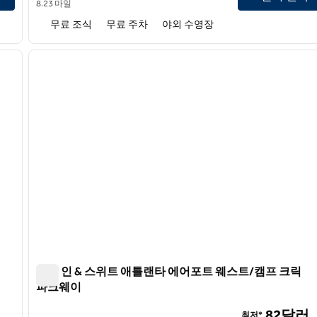
8.23 마일
무료 조식
무료 주차
야외 수영장
1
이전 이미지
1/12
햄튼 인 & 스위트 애틀랜타 에어포트 웨스트/캠프 크릭
파크웨이
햄튼 인 & 스위트 애틀랜타 에어포트 웨스트/캠프 크릭 
82달러
최저*