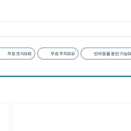
무료 조식(15)
무료 주차(11)
반려동물 동반 가능(1
천 필터
/
12
1
다음 이미지
이전 이미지
1/12