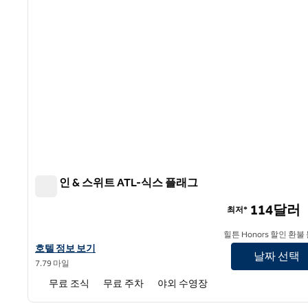
햄튼 인 & 스위트 ATL-식스 플래그
햄튼 인 & 스위트 ATL-식스 플래그
114달러
최저*
힐튼 Honors 할인 환불
햄튼 인 & 스위트 ATL-식스 플래그 호텔 정보 보기
호텔 정보 보기
날짜 선택
7.79 마일
무료 조식
무료 주차
야외 수영장
1