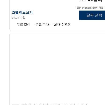
힐튼 Honors 할인 환불
홈2 스위트 바이 힐튼 애틀랜타 에어포트 웨스트의 호텔 정보 보기
호텔 정보 보기
날짜 선택
14.74 마일
무료 조식
무료 주차
실내 수영장
1
이전 이미지
1/12