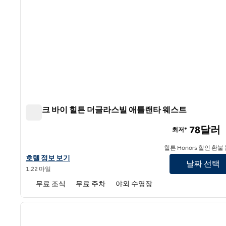
스파크 바이 힐튼 더글라스빌 애틀랜타 웨스트
스파크 바이 힐튼 더글라스빌 애틀랜타 웨스트
78달러
최저*
힐튼 Honors 할인 환불
스파크 바이 힐튼 더글라스빌 애틀랜타 웨스트의 호텔 정보 보기
호텔 정보 보기
날짜 선택
1.22 마일
무료 조식
무료 주차
야외 수영장
1
이전 이미지
1/12