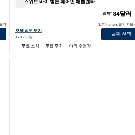
홈2 스위트 바이 힐튼 페어번 애틀랜타
홈2 스위트 바이 힐튼 페어번 애틀랜타
84달러
최저*
 불가
힐튼 Honors 할인 환불
홈2 스위트 바이 힐튼 페어번 애틀랜타의 호텔 정보 보기
호텔 정보 보기
날짜 선택
17.17 마일
무료 조식
무료 주차
야외 수영장
/
12
1
다음 이미지
이전 이미지
1/12