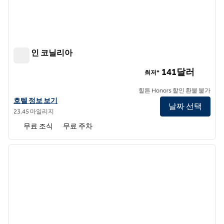
햄튼 인 코닐리아
햄튼 인 코닐리아
141달러
최저*
힐튼 Honors 할인 환불 불가
햄튼 인 코넬리아의 호텔 정보 보기
호텔 정보 보기
날짜 선택
23.45 마일리지
무료 조식
무료 주차
1
/
12
이전 이미지
다음 
1/12