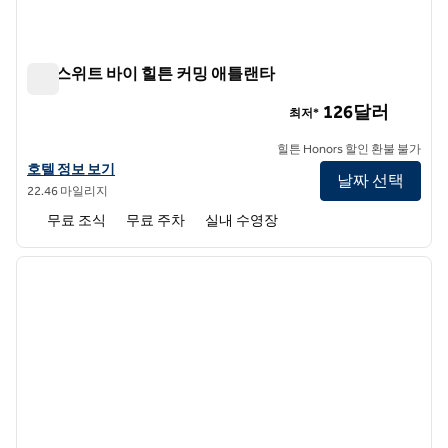
홈2 스위트 바이 힐튼 커밍 애틀랜타
홈2 스위트 바이 힐튼 커밍 애틀랜타
126달러
최저*
힐튼 Honors 할인 환불 불가
홈2 스위트 바이 힐튼 커밍 애틀랜타의 호텔 정보 보기
호텔 정보 보기
날짜 선택
22.46 마일리지
무료 조식
무료 주차
실내 수영장
1
/
12
이전 이미지
다음 
1/12