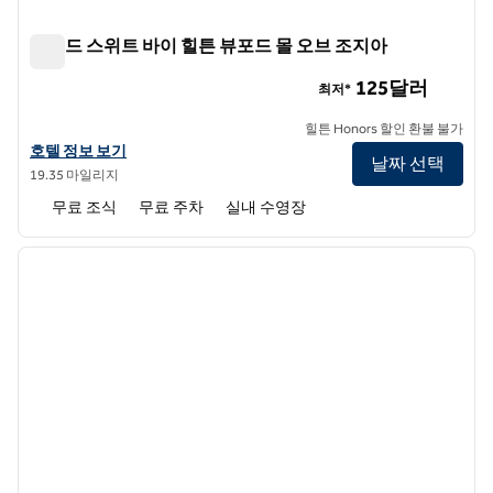
홈우드 스위트 바이 힐튼 뷰포드 몰 오브 조지아
홈우드 스위트 바이 힐튼 뷰포드 몰 오브 조지아
125달러
최저*
힐튼 Honors 할인 환불 불가
홈우드 스위트 바이 힐튼 뷰포드 몰 오브 조지아의 호텔 정보 보기
호텔 정보 보기
날짜 선택
19.35 마일리지
무료 조식
무료 주차
실내 수영장
1
/
12
이전 이미지
다음 
1/12