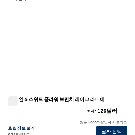
1
/
12
이전 이미지
다음 
1/12
햄튼 인 & 스위트 플라워 브랜치 레이크 라니에
햄튼 인 & 스위트 플라워 브랜치 레이크 라니에
126달러
최저*
힐튼 Honors 할인 세미 플렉스
햄튼 인 & 스위트 플라워 브랜치 레이크 라니에의 호텔 정보 보기
호텔 정보 보기
날짜 선택
9.74 마일리지