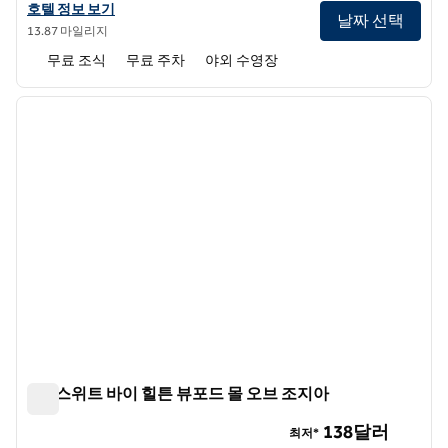
햄튼 인 & 스위트 브라셀턴의 호텔 정보 보기
호텔 정보 보기
날짜 선택
13.87 마일리지
무료 조식
무료 주차
야외 수영장
1
/
12
이전 이미지
다음 
1/12
홈2 스위트 바이 힐튼 뷰포드 몰 오브 조지아
홈2 스위트 바이 힐튼 뷰포드 몰 오브 조지아
138달러
최저*