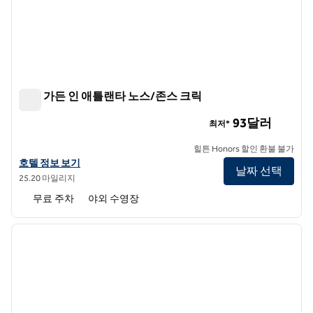
힐튼 가든 인 애틀랜타 노스/존스 크릭
힐튼 가든 인 애틀랜타 노스/존스 크릭
93달러
최저*
힐튼 Honors 할인 환불 불가
힐튼 가든 인 애틀랜타 노스/존스 크릭의 호텔 정보 보기
호텔 정보 보기
날짜 선택
25.20 마일리지
무료 주차
야외 수영장
1
/
12
이전 이미지
다음 
1/12