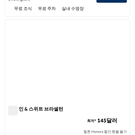
무료 조식
무료 주차
실내 수영장
1
/
8
이전 이미지
다음 
1/8
햄튼 인 & 스위트 브라셀턴
햄튼 인 & 스위트 브라셀턴
145달러
최저*
힐튼 Honors 할인 환불 불가