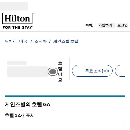
콘텐츠로 이동
새 탭 열림
숙박,
가입하기
로그인
위치/
미국
/
조지아
/
게인즈빌 호텔
호
텔
무료 조식(10)
비
교
추천 필터
게인즈빌의 호텔
GA
그루지야
호텔 12개 표시
1
/
12
호텔 12개 표시
이전 이미지
다음 
1/12