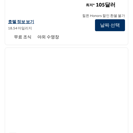
105달러
최저*
힐튼 Honors 할인 환불 불가
햄튼 인 애틀랜타-몰 오브 조지아의 호텔 정보 보기
호텔 정보 보기
날짜 선택
18.54 마일리지
무료 조식
야외 수영장
1
/
12
이전 이미지
다음 
1/12