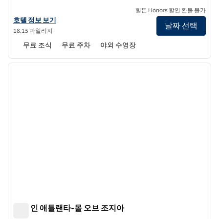
힐튼 Honors 할인 환불 불가
홈2 스위트 바이 힐튼 뷰포드 몰 오브 조지아의 호텔 정보 보기
호텔 정보 보기
날짜 선택
18.15 마일리지
무료 조식
무료 주차
야외 수영장
1
/
11
이전 이미지
다음 
1/11
햄튼 인 애틀랜타-몰 오브 조지아
햄튼 인 애틀랜타-몰 오브 조지아