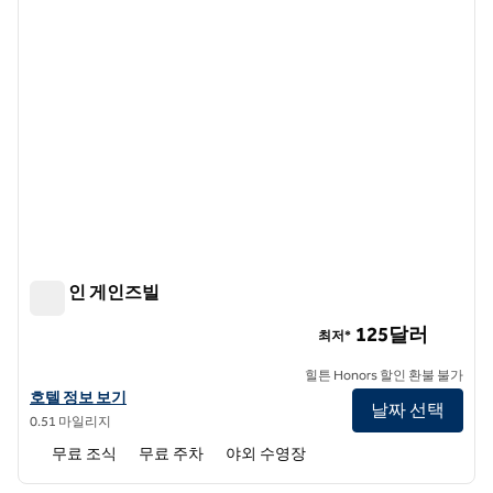
햄튼 인 게인즈빌
햄튼 인 게인즈빌
125달러
최저*
힐튼 Honors 할인 환불 불가
햄튼 인 게인즈빌의 호텔 정보 보기
호텔 정보 보기
날짜 선택
0.51 마일리지
무료 조식
무료 주차
야외 수영장
1
/
10