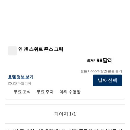
햄튼 인 앤 스위트 존스 크릭
햄튼 인 앤 스위트 존스 크릭
98달러
최저*
힐튼 Honors 할인 환불 불가
햄튼 인 앤 스위트 존스 크릭의 호텔 정보 보기
호텔 정보 보기
날짜 선택
25.23 마일리지
무료 조식
무료 주차
야외 수영장
이전 페이지, 1/1
다음 페이지, 1/1
페이지
1/1
페이지 1/1