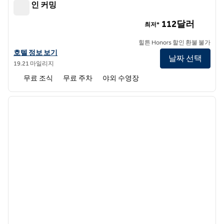
햄튼 인 커밍
햄튼 인 커밍
112달러
최저*
힐튼 Honors 할인 환불 불가
햄튼 인 커밍 호텔 정보 보기
호텔 정보 보기
날짜 선택
19.21 마일리지
무료 조식
무료 주차
야외 수영장
1
/
9
이전 이미지
다음 
1/9