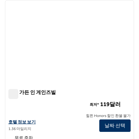
이전 이미지
다음 
1/10
힐튼 가든 인 게인즈빌
힐튼 가든 인 게인즈빌
119달러
최저*
힐튼 Honors 할인 환불 불가
힐튼 가든 인 게인즈빌의 호텔 정보 보기
호텔 정보 보기
날짜 선택
1.36 마일리지
무료 주차