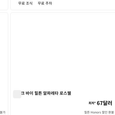
무료 조식
무료 주차
/
12
1
다음 이미지
이전 이미지
1/12
스파크 바이 힐튼 알파레타 로스웰
스파크 바이 힐튼 알파레타 로스웰
67달러
최저*
 불가
힐튼 Honors 할인 환불