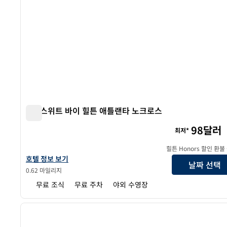
홈2 스위트 바이 힐튼 애틀랜타 노크로스
홈2 스위트 바이 힐튼 애틀랜타 노크로스
98달러
최저*
힐튼 Honors 할인 환불
홈2 스위트 바이 힐튼 애틀랜타 노크로스의 호텔 정보 보기
호텔 정보 보기
날짜 선택
0.62 마일리지
무료 조식
무료 주차
야외 수영장
1
이전 이미지
1/12