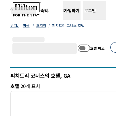
콘텐츠로 이동
새 탭 열림
0
숙박,
가입하기
로그인
위치/
미국
/
조지아
/
피치트리 코너스 호텔
호텔 비교
추천
피치트리 코너스의 호텔,
GA
그루지야
호텔 20개 표시
1
호텔 20개 표시
이전 이미지
1/12