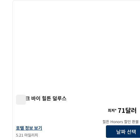
이전 이미지
1/12
스파크 바이 힐튼 덜루스
스파크 바이 힐튼 덜루스
71달러
최저*
힐튼 Honors 할인 환불
스파크 바이 힐튼 덜루스의 호텔 정보 보기
호텔 정보 보기
날짜 선택
5.21 마일리지