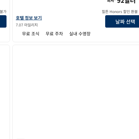
92달러
최저*
 불가
힐튼 Honors 할인 환불
햄튼 인 & 스위트 바이 힐튼 애틀랜타 페리미터 던우드의 호텔 정보 보
호텔 정보 보기
날짜 선택
7.07 마일리지
무료 조식
무료 주차
실내 수영장
/
12
1
다음 이미지
이전 이미지
1/12