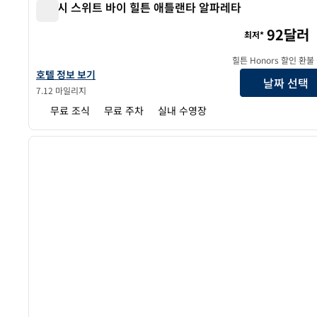
앰버시 스위트 바이 힐튼 애틀랜타 알파레타
앰버시 스위트 바이 힐튼 애틀랜타 알파레타
92달러
최저*
힐튼 Honors 할인 환불
앰버시 스위트 바이 힐튼 애틀랜타 알파레타의 호텔 정보 보기
호텔 정보 보기
날짜 선택
7.12 마일리지
무료 조식
무료 주차
실내 수영장
1
이전 이미지
1/12