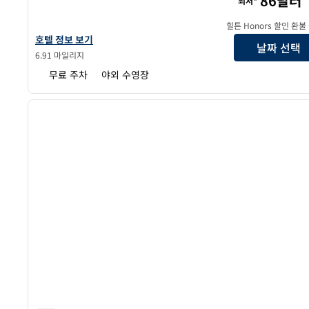
86달러
최저*
힐튼 Honors 할인 환불
힐튼 가든 인 애틀랜타 노스포인트의 호텔 정보 보기
호텔 정보 보기
날짜 선택
6.91 마일리지
무료 주차
야외 수영장
1
이전 이미지
1/12