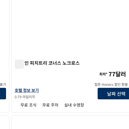
햄튼 인 피치트리 코너스 노크로스
햄튼 인 피치트리 코너스 노크로스
77달러
최저*
 불가
힐튼 Honors 할인 환불
햄튼 인 피치트리 코너스 노크로스의 호텔 정보 보기
호텔 정보 보기
날짜 선택
0.79 마일리지
무료 조식
무료 주차
실내 수영장
/
12
1
다음 이미지
이전 이미지
1/12