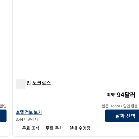
햄튼 인 노크로스
햄튼 인 노크로스
94달러
최저*
 할인
힐튼 Honors 할인 환불
햄튼 인 노크로스의 호텔 정보 보기
호텔 정보 보기
날짜 선택
3.44 마일리지
무료 조식
무료 주차
실내 수영장
/
12
1