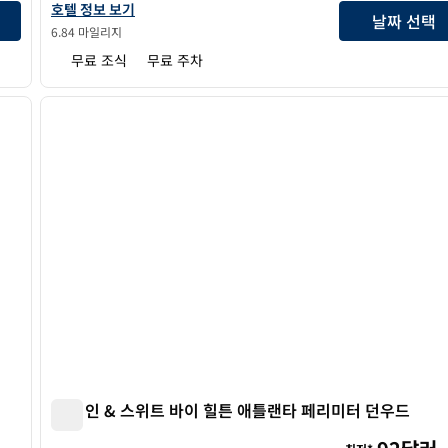
스파크 바이 힐튼 알파레타 로스웰의 호텔 정보 보기
호텔 정보 보기
날짜 선택
6.84 마일리지
무료 조식
무료 주차
/
12
1
다음 이미지
이전 이미지
1/12
햄튼 인 & 스위트 바이 힐튼 애틀랜타 페리미터 던우드
햄튼 인 & 스위트 바이 힐튼 애틀랜타 페리미터 던우드