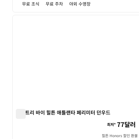
무료 조식
무료 주차
야외 수영장
1
이전 이미지
1/12
더블트리 바이 힐튼 애틀랜타 페리미터 던우드
더블트리 바이 힐튼 애틀랜타 페리미터 던우드
77달러
최저*
힐튼 Honors 할인 환불