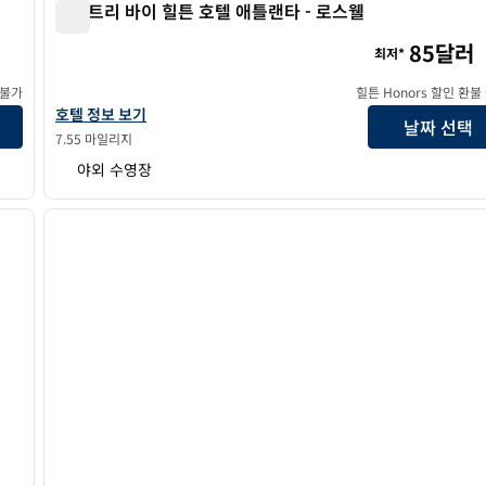
더블트리 바이 힐튼 호텔 애틀랜타 - 로스웰
더블트리 바이 힐튼 호텔 애틀랜타 - 로스웰
85달러
최저*
 불가
힐튼 Honors 할인 환불
더블트리 바이 힐튼 호텔 애틀랜타 - 로스웰의 호텔 정보 보기
호텔 정보 보기
날짜 선택
7.55 마일리지
야외 수영장
/
12
1
다음 이미지
이전 이미지
1/12