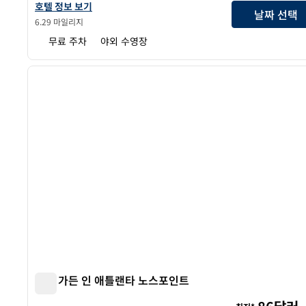
더블트리 바이 힐튼 애틀랜타 페리미터 던우드의 호텔 정보 보기
호텔 정보 보기
날짜 선택
6.29 마일리지
무료 주차
야외 수영장
1
이전 이미지
1/12
힐튼 가든 인 애틀랜타 노스포인트
힐튼 가든 인 애틀랜타 노스포인트