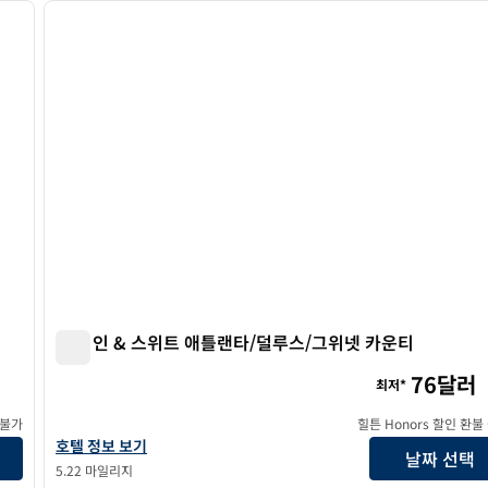
다음 이미지
이전 이미지
1/12
햄튼 인 & 스위트 애틀랜타/덜루스/그위넷 카운티
햄튼 인 & 스위트 애틀랜타/덜루스/그위넷 카운티
76달러
최저*
 불가
힐튼 Honors 할인 환불
햄튼 인 & 스위트 애틀랜타/덜루스/그위넷 카운티의 호텔 정보 보기
호텔 정보 보기
날짜 선택
5.22 마일리지