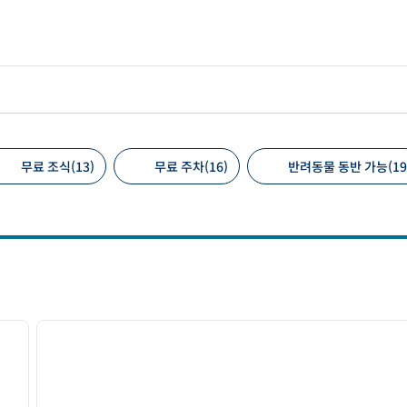
무료 조식(13)
무료 주차(16)
반려동물 동반 가능(19
 필터
/
12
1
다음 이미지
이전 이미지
1/12