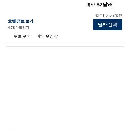
82달러
최저*
힐튼 Honors 할인
힐튼 가든 인 애틀랜타 노스포인트의 호텔 정보 보기
호텔 정보 보기
날짜 선택
4.78 마일리지
무료 주차
야외 수영장
1
/
12
이전 이미지
다음 
1/12