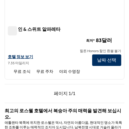
햄튼 인 & 스위트 알파레타
햄튼 인 & 스위트 알파레타
83달러
최저*
힐튼 Honors 할인 환불 불가
햄튼 인 & 스위트 알파레타의 호텔 정보 보기
호텔 정보 보기
날짜 선택
7.35 마일리지
무료 조식
무료 주차
야외 수영장
이전 페이지, 1/1
다음 페이지, 1/1
페이지
1/1
페이지 1/1
최고의 로스웰 호텔에서 복숭아 주의 매력을 발견해 보십시
오.
애틀랜타 북쪽에 위치한 로스웰은 역사, 자연의 아름다움, 현대적인 명소가 독특
한 조화를 이루는 매력적인 조지아 도시입니다. 남북전쟁 시대로 거슬러 올라가