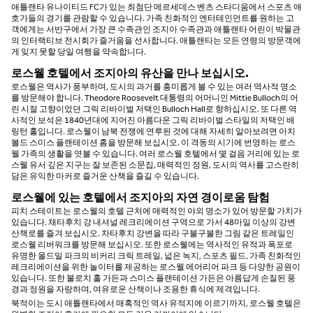
애틀랜타 유나이티드 FC가 있는 최첨단 메르세데스 벤츠 스타디움에서 스포츠 애
호가들의 경기를 관람할 수 있습니다. 가족 친화적인 엔터테인먼트를 원하는 고
객에게는 서반구에서 가장 큰 수족관인 조지아 수족관과 애틀랜타 어린이 박물관
의 인터랙티브 전시회가 즐거움을 선사합니다. 애틀랜타는 모든 연령의 방문객에
게 잊지 못할 당일 여행을 약속합니다.
로스웰 호텔에서 조지아의 유산을 만나 보십시오.
로스웰은 역사가 풍부하며, 도시의 과거를 흥미롭게 볼 수 있는 여러 역사적 명소
를 방문해야 합니다. Theodore Roosevelt 대통령의 어머니인 Mittie Bulloch의 어
린 시절 고향이었던 그릭 리바이벌 저택인 Bulloch Hall로 향하십시오. 또 다른 역
사적인 보석은 1840년대에 지어진 아름다운 그릭 리바이벌 스타일의 저택인 배
링턴 홀입니다. 로스웰이 남북 전쟁에 연루된 것에 대해 자세히 알아보려면 아치
볼드 스미스 플랜테이션 홈을 방문해 보십시오. 이 격동의 시기에 번영하는 로스
웰 가족의 생활을 엿볼 수 있습니다. 여러 로스웰 호텔에서 몇 걸음 거리에 있는 로
스웰 유서 깊은 지구는 잘 보존된 소문집, 매력적인 정원, 도시의 역사를 고스란히
담은 유익한 마커로 즐거운 산책을 즐길 수 있습니다.
로스웰에 있는 호텔에서 조지아의 자연 경이로움 탐험
피치 스테이트는 로스웰의 호텔 근처에 매력적인 야외 명소가 있어 방문할 가치가
있습니다. 채타후치 강 내셔널 레크리에이션 구역으로 가서 48마일 이상의 강변
산책로를 즐겨 보십시오. 차타후치 강변을 따라 구불구불한 그림 같은 트레일인
로스웰 리버워크를 방문해 보십시오. 또한 로스웰에는 역사적인 유적과 폭포로
유명한 올드밀 파크의 비커리 크릭 트레일, 넓은 녹지, 스포츠 필드, 가족 친화적인
레크리에이션을 위한 놀이터를 제공하는 로스웰 에어리어 파크 등 다양한 공원이
있습니다. 또한 불로치 홀 가든과 스미스 플랜테이션 가든은 아름답게 손질된 풍
경과 정원을 자랑하며, 여유로운 산책이나 조용한 휴식에 제격입니다.
북적이는 도시 애틀랜타에서 매혹적인 역사 유적지에 이르기까지, 로스웰 호텔은