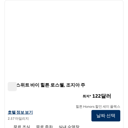
이전 이미지
다음 
1/7
홈2 스위트 바이 힐튼 로스웰, 조지아 주
홈2 스위트 바이 힐튼 로스웰, 조지아 주
122달러
최저*
힐튼 Honors 할인 세미 플렉스
조지아 주 홈2 스위트 바이 힐튼 로스웰의 호텔 정보 보기
호텔 정보 보기
날짜 선택
2.57 마일리지
무료 조식
무료 주차
실내 수영장