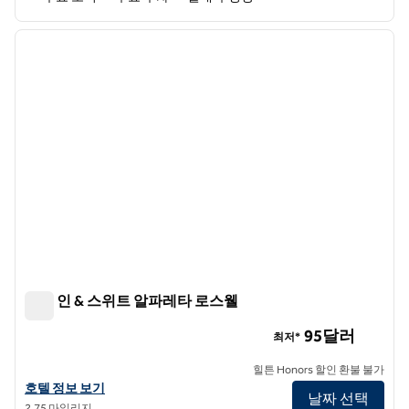
1
/
13
이전 이미지
다음 
1/13
햄튼 인 & 스위트 알파레타 로스웰
햄튼 인 & 스위트 알파레타 로스웰
95달러
최저*
힐튼 Honors 할인 환불 불가
햄튼 인 & 스위트 알파레타 로스웰의 호텔 정보 보기
호텔 정보 보기
날짜 선택
2.75 마일리지