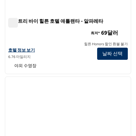
더블트리 바이 힐튼 호텔 애틀랜타 - 알파레타
더블트리 바이 힐튼 호텔 애틀랜타 - 알파레타
69달러
최저*
힐튼 Honors 할인 환불 불가
더블트리 바이 힐튼 호텔 애틀랜타 - 알파레타의 호텔 정보 보기
호텔 정보 보기
날짜 선택
6.76 마일리지
야외 수영장
1
/
12
이전 이미지
다음 
1/12