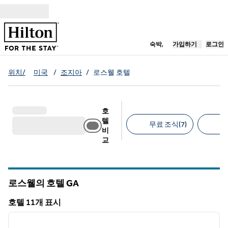
콘텐츠로 이동
새 탭 열림
숙박,
가입하기
로그인
위치/
미국
/
조지아
/
로스웰 호텔
호
텔
무료 조식(7)
무
비
교
추천 필터
로스웰의 호텔
GA
그루지야
호텔 11개 표시
1
/
12
호텔 11개 표시
이전 이미지
다음 
1/12