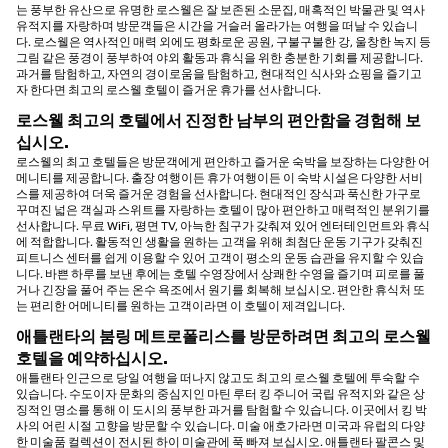
는 풍부한 유산으로 유명한 로스웰은 잘 보존된 소문집, 매혹적인 박물관 및 역사
유적지를 자랑하며 방문객들은 시간을 거슬러 올라가는 여행을 떠날 수 있습니
다. 로스웰은 역사적인 매력 외에도 평화로운 공원, 구불구불한 강, 울창한 녹지 등
그림 같은 풍경이 풍부하여 야외 활동과 휴식을 위한 충분한 기회를 제공합니다.
과거를 탐험하고, 자연의 경이로움을 탐험하고, 현대적인 식사와 쇼핑을 즐기고
자 한다면 최고의 로스웰 호텔이 즐거운 휴가를 선사합니다.
로스웰 최고의 호텔에서 진정한 남부의 편안함을 경험해 보
십시오.
로스웰의 최고 호텔들은 방문객에게 편안하고 즐거운 숙박을 보장하는 다양한 어
메니티를 제공합니다. 출장 여행이든 휴가 여행이든 이 숙박 시설은 다양한 서비
스를 제공하여 더욱 즐거운 경험을 선사합니다. 현대적인 장식과 푹신한 가구로
꾸며진 넓은 객실과 스위트를 자랑하는 호텔이 많아 편안하고 매력적인 분위기를
선사합니다. 무료 WiFi, 평면 TV, 아늑한 침구가 갖춰져 있어 엔터테인먼트와 휴식
에 적합합니다. 활동적인 생활을 원하는 고객을 위해 최첨단 운동 기구가 갖춰진
피트니스 센터를 쉽게 이용할 수 있어 고객이 평소의 운동 습관을 유지할 수 있습
니다. 바쁜 하루를 보낸 후에는 호텔 수영장에서 상쾌한 수영을 즐기며 피로를 풀
거나 긴장을 풀어 주는 온수 욕조에서 원기를 회복해 보십시오. 편안한 휴식처 또
는 편리한 어메니티를 원하는 고객이라면 이 호텔이 제격입니다.
애틀랜타의 붐링 메트로폴리스를 방문하려면 최고의 로스웰
호텔을 예약하십시오.
애틀랜타 인근으로 당일 여행을 떠나지 않고도 최고의 로스웰 호텔에 투숙할 수
있습니다. 수도이자 문화의 중심지인 마틴 루터 킹 주니어 국립 유적지와 같은 상
징적인 명소를 통해 이 도시의 풍부한 과거를 탐험할 수 있습니다. 이곳에서 킹 박
사의 어린 시절 고향을 방문할 수 있습니다. 미술 애호가라면 미국과 유럽의 다양
한 미술품 컬렉션이 전시된 하이 미술관에 푹 빠져 보십시오. 애틀랜타 팔콘스 및