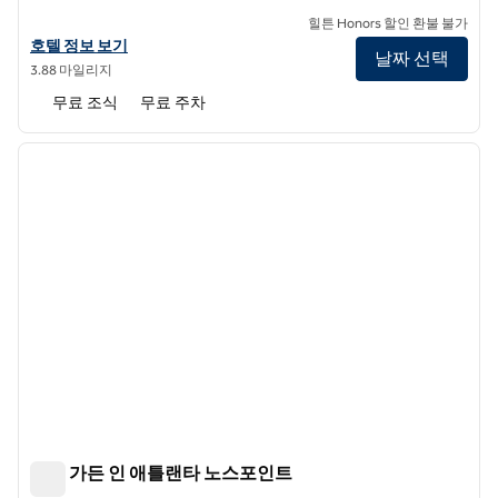
힐튼 Honors 할인 환불 불가
스파크 바이 힐튼 알파레타 로스웰의 호텔 정보 보기
호텔 정보 보기
날짜 선택
3.88 마일리지
무료 조식
무료 주차
1
/
12
이전 이미지
다음 
1/12
힐튼 가든 인 애틀랜타 노스포인트
힐튼 가든 인 애틀랜타 노스포인트