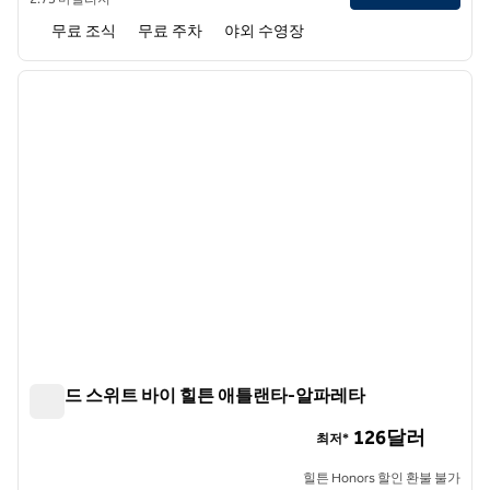
무료 조식
무료 주차
야외 수영장
1
/
12
이전 이미지
다음 
1/12
홈우드 스위트 바이 힐튼 애틀랜타-알파레타
홈우드 스위트 바이 힐튼 애틀랜타-알파레타
126달러
최저*
힐튼 Honors 할인 환불 불가