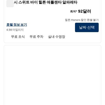
앰버시 스위트 바이 힐튼 애틀랜타 알파레타
앰버시 스위트 바이 힐튼 애틀랜타 알파레타
92달러
최저*
힐튼 Honors 할인 환불 불가
앰버시 스위트 바이 힐튼 애틀랜타 알파레타의 호텔 정보 보기
호텔 정보 보기
날짜 선택
4.98 마일리지
무료 조식
무료 주차
실내 수영장
1
/
12
이전 이미지
다음 
1/12