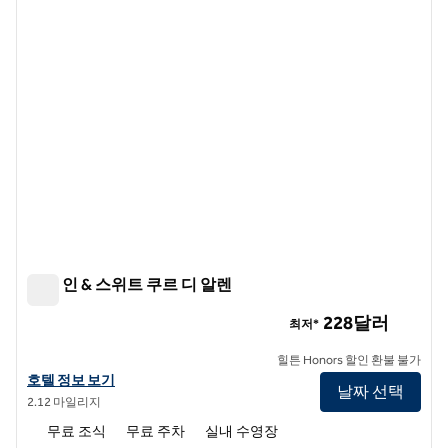
햄튼 인 & 스위트 쿠르 디 알렌
햄튼 인 & 스위트 쿠르 디 알렌
228달러
최저*
힐튼 Honors 할인 환불 불가
햄튼 인 & 스위트 쿠르 디 알렌의 호텔 정보 보기
호텔 정보 보기
날짜 선택
2.12 마일리지
무료 조식
무료 주차
실내 수영장