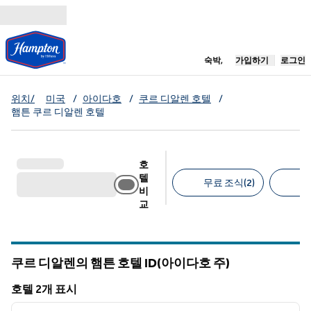
콘텐츠로 이동
새 탭 열림
숙박,
가입하기
로그인
위치/
미국
/
아이다호
/
쿠르 디알렌 호텔
/
햄튼 쿠르 디알렌 호텔
호
텔
무료 조식(2)
무
비
교
추천 필터
쿠르 디알렌의 햄튼 호텔
ID(아이다호 주)
아이다호
호텔 2개 표시
1
/
12
호텔 2개 표시
이전 이미지
다음 
1/12