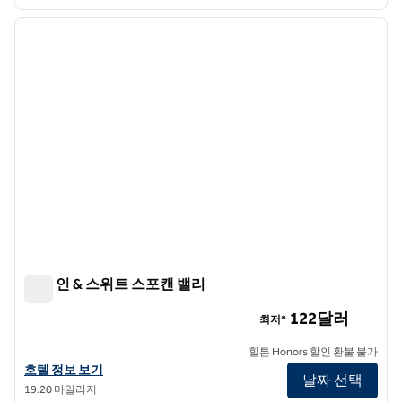
1
/
12
이전 이미지
다음 
1/12
햄튼 인 & 스위트 스포캔 밸리
햄튼 인 & 스위트 스포캔 밸리
122달러
최저*
힐튼 Honors 할인 환불 불가
햄튼 인 & 스위트 스포캔 밸리의 호텔 정보 보기
호텔 정보 보기
날짜 선택
19.20 마일리지