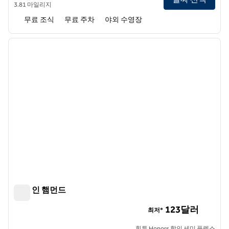
3.81 마일리지
무료 조식
무료 주차
야외 수영장
1
/
12
이전 이미지
다음 
1/12
햄튼 인 햄먼드
햄튼 인 햄먼드
123달러
최저*
힐튼 Honors 할인 세미 플렉스