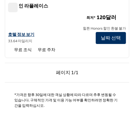
햄튼 인 라플레이스
햄튼 인 라플레이스
120달러
최저*
힐튼 Honors 할인 환불 불가
햄튼 인 라플레이스의 호텔 정보 보기
호텔 정보 보기
날짜 선택
33.64 마일리지
무료 조식
무료 주차
이전 페이지, 1/1
다음 페이지, 1/1
페이지
1/1
페이지 1/1
*가격은 향후 30일에 대한 객실 상황에 따라 다르며 추후 변동될 수
있습니다. 구체적인 가격 및 이용 가능 여부를 확인하려면 정확한 기
간을 입력하십시오.