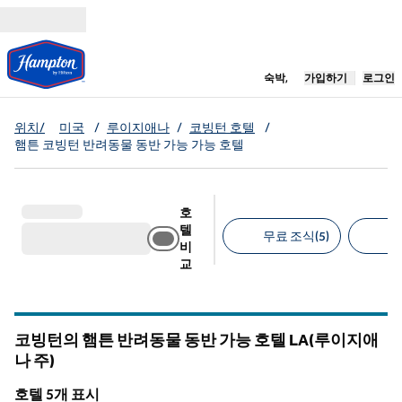
콘텐츠로 이동
새 탭 열림
숙박,
가입하기
로그인
위치/
미국
/
루이지애나
/
코빙턴 호텔
/
햄튼 코빙턴 반려동물 동반 가능 가능 호텔
호
텔
무료 조식(5)
무
비
교
추천 필터
코빙턴의 햄튼 반려동물 동반 가능 호텔
LA(루이지애
나 주)
루이지애나
호텔 5개 표시