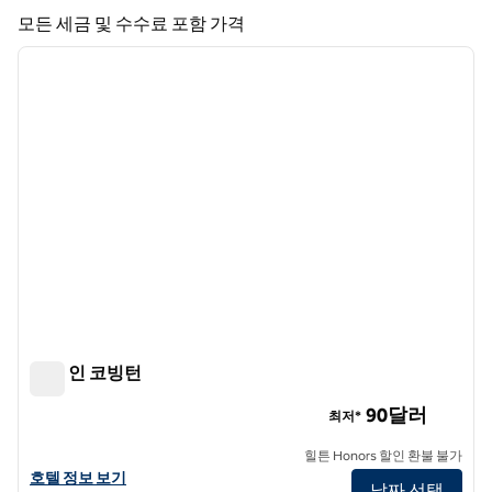
호텔 5개 표시
모든 세금 및 수수료 포함 가격
1
/
12
이전 이미지
다음 
1/12
햄튼 인 코빙턴
햄튼 인 코빙턴
90달러
최저*
힐튼 Honors 할인 환불 불가
햄튼 인 코빙턴의 호텔 정보 보기
호텔 정보 보기
날짜 선택