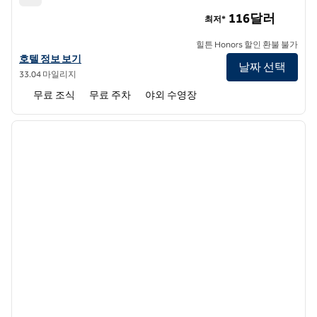
햄튼 인 메타리
116달러
최저*
힐튼 Honors 할인 환불 불가
햄튼 인 메타리의 호텔 정보 보기
호텔 정보 보기
날짜 선택
33.04 마일리지
무료 조식
무료 주차
야외 수영장
1
/
12
이전 이미지
다음 
1/12