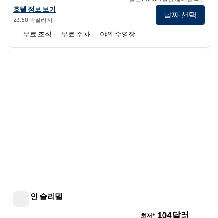
햄튼 인 해먼드의 호텔 정보 보기
호텔 정보 보기
날짜 선택
23.50 마일리지
무료 조식
무료 주차
야외 수영장
1
/
12
이전 이미지
다음 
1/12
햄튼 인 슬리델
햄튼 인 슬리델
104달러
최저*