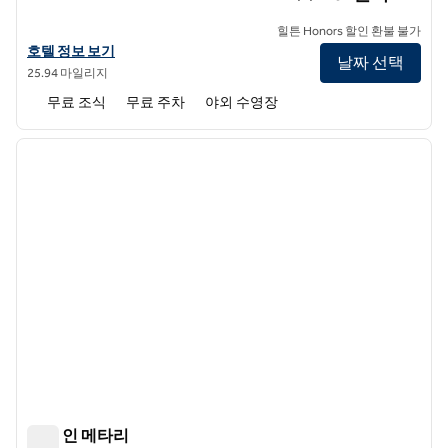
힐튼 Honors 할인 환불 불가
햄튼 인 슬리델의 호텔 정보 보기
호텔 정보 보기
날짜 선택
25.94 마일리지
무료 조식
무료 주차
야외 수영장
1
/
12
이전 이미지
다음 
1/12
햄튼 인 메타리