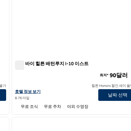
트루 바이 힐튼 배턴루지 I-10 이스트
트루 바이 힐튼 배턴루지 I-10 이스트
90달러
최저*
 불가
힐튼 Honors 할인 세미 
트루 바이 힐튼 배턴루지 I-10 이스트의 호텔 정보 보기
호텔 정보 보기
날짜 선택
8.76 마일
무료 조식
무료 주차
야외 수영장
/
12
1
다음 이미지
이전 이미지
1/12