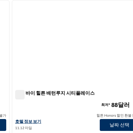
다음 이미지
이전 이미지
1/9
트루 바이 힐튼 배턴루지 시티플레이스
트루 바이 힐튼 배턴루지 시티플레이스
88달러
최저*
 불가
힐튼 Honors 할인 환불
트루 바이 힐튼 Baton Rouge Citiplace의 호텔 정보 보기
호텔 정보 보기
날짜 선택
11.12 마일