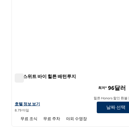
홈2 스위트 바이 힐튼 배턴루지
홈2 스위트 바이 힐튼 배턴루지
96달러
최저*
힐튼 Honors 할인 환불
홈2 스위트 바이 힐튼 배턴루지의 호텔 정보 보기
호텔 정보 보기
날짜 선택
8.79 마일
무료 조식
무료 주차
야외 수영장
1