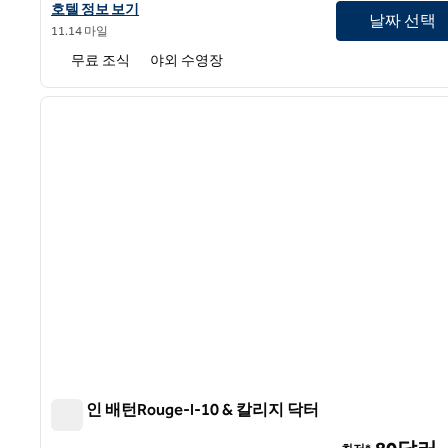
홈2 스위트 바이 힐튼 배턴루지 시티플레이스의 호텔 정보 보기
호텔 정보 보기
날짜 선택
11.14 마일
무료 조식
야외 수영장
1
이전 이미지
1/12
햄튼 인 배턴Rouge-I-10 & 칼리지 닥터
햄튼 인 배턴Rouge-I-10 & 칼리지 닥터