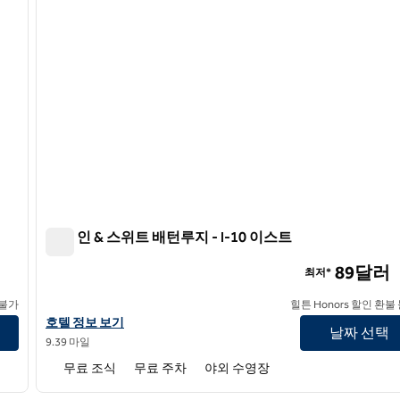
햄튼 인 & 스위트 배턴루지 - I-10 이스트
햄튼 인 & 스위트 배턴루지 - I-10 이스트
89달러
최저*
 불가
힐튼 Honors 할인 환불
햄튼 인 & 스위트 배턴루지 - I-10 이스트의 호텔 정보 보기
호텔 정보 보기
날짜 선택
9.39 마일
무료 조식
무료 주차
야외 수영장
/
12