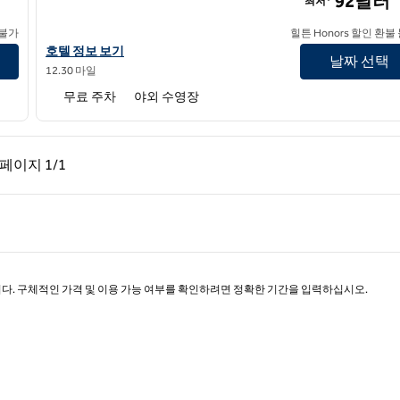
92달러
최저*
 불가
힐튼 Honors 할인 환불
하십시오.
힐튼 가든 인 배턴루지 에어포트의 호텔 정보 보기
호텔 정보 보기
날짜 선택
12.30 마일
무료 주차
야외 수영장
페이지, 1/1
다음 페이지, 1/1
페이지
1/1
페이지 1/1
니다. 구체적인 가격 및 이용 가능 여부를 확인하려면 정확한 기간을 입력하십시오.