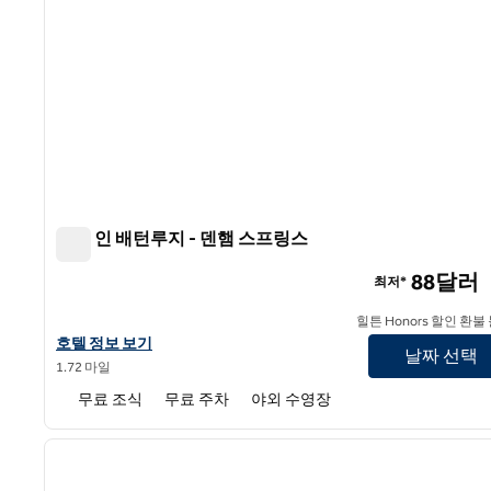
햄튼 인 배턴루지 - 덴햄 스프링스
햄튼 인 배턴루지 - 덴햄 스프링스
88달러
최저*
힐튼 Honors 할인 환불
햄튼 인 배턴루지 - 덴햄 스프링스의 호텔 정보 보기
호텔 정보 보기
날짜 선택
1.72 마일
무료 조식
무료 주차
야외 수영장
1
이전 이미지
1/12