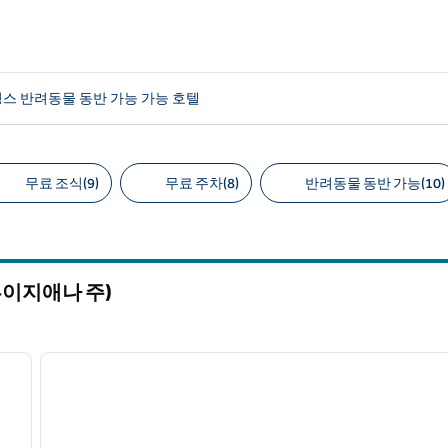
스 반려동물 동반 가능 가능 호텔
무료 조식(9)
무료 주차(8)
반려동물 동반 가능(10)
천 필터
루이지애나 주)
/
12
1
다음 이미지
이전 이미지
1/12