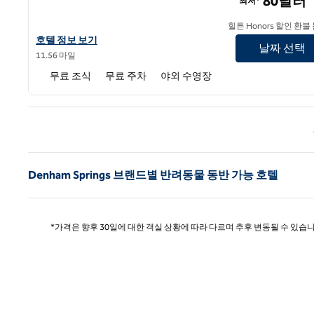
80달러
최저*
힐튼 Honors 할인 환불
햄튼 인 배턴Rouge-I-10 & 칼리지 닥터의 호텔 세부 정보를 확인
호텔 정보 보기
날짜 선택
11.56 마일
무료 조식
무료 주차
야외 수영장
이전 
Denham Springs 브랜드별 반려동물 동반 가능 호텔
*가격은 향후 30일에 대한 객실 상황에 따라 다르며 추후 변동될 수 있습