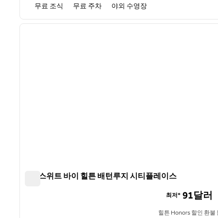
무료 조식
무료 주차
야외 수영장
1
이전 이미지
1/12
홈2 스위트 바이 힐튼 배턴루지 시티플레이스
홈2 스위트 바이 힐튼 배턴루지 시티플레이스
91달러
최저*
힐튼 Honors 할인 환불