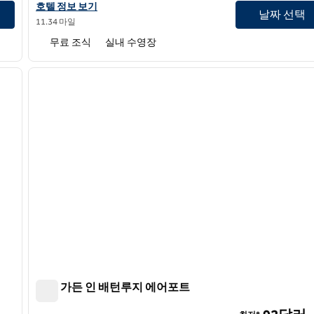
앰버시 스위트 바이 힐튼 배턴루지의 호텔 정보 보기
호텔 정보 보기
날짜 선택
11.34 마일
무료 조식
실내 수영장
/
12
1
다음 이미지
이전 이미지
1/12
힐튼 가든 인 배턴루지 에어포트
힐튼 가든 인 배턴루지 에어포트