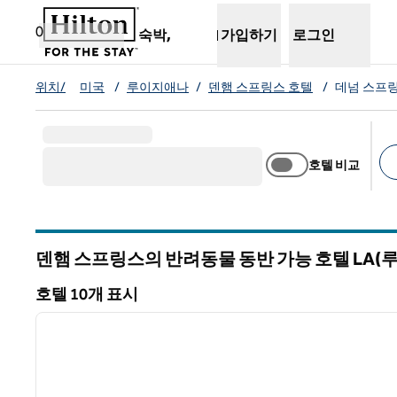
콘텐츠로 이동
새 탭 열림
0
숙박,
가입하기
로그인
위치/
미국
/
루이지애나
/
덴햄 스프링스 호텔
/
데넘 스프링
호텔 비교
추
덴햄 스프링스의 반려동물 동반 가능 호텔
LA(
루이지애나
호텔 10개 표시
1
호텔 10개 표시
이전 이미지
1/12