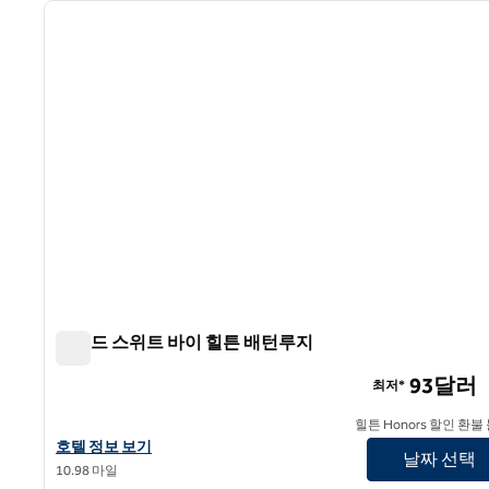
이전 이미지
1/12
홈우드 스위트 바이 힐튼 배턴루지
홈우드 스위트 바이 힐튼 배턴루지
93달러
최저*
힐튼 Honors 할인 환불
홈우드 스위트 바이 힐튼 배턴루지의 호텔 정보 보기
호텔 정보 보기
날짜 선택
10.98 마일