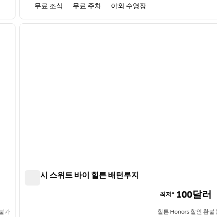
무료 조식
무료 주차
야외 수영장
/
12
1
다음 이미지
이전 이미지
1/12
엠버시 스위트 바이 힐튼 배턴루지
엠버시 스위트 바이 힐튼 배턴루지
100달러
최저*
 불가
힐튼 Honors 할인 환불