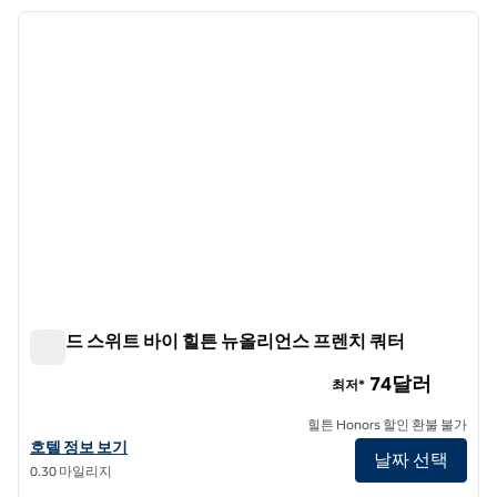
호텔 3개 표시
이전 이미지
다음 
1/12
홈우드 스위트 바이 힐튼 뉴올리언스 프렌치 쿼터
홈우드 스위트 바이 힐튼 뉴올리언스 프렌치 쿼터
74달러
최저*
힐튼 Honors 할인 환불 불가
홈우드 스위트 바이 힐튼 뉴올리언스 프렌치 쿼터의 호텔 정보 보기
호텔 정보 보기
날짜 선택
0.30 마일리지