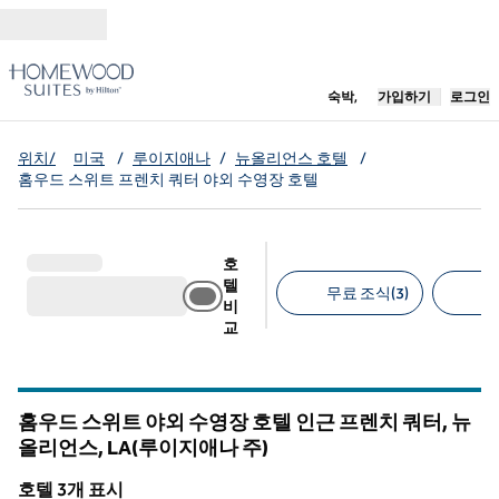
콘텐츠로 이동
새 탭 열림
숙박,
가입하기
로그인
위치/
미국
/
루이지애나
/
뉴올리언스 호텔
/
홈우드 스위트 프렌치 쿼터 야외 수영장 호텔
호
텔
무료 조식(3)
무
비
교
추천 필터
홈우드 스위트 야외 수영장 호텔 인근 프렌치 쿼터, 뉴
올리언스,
LA(루이지애나 주)
루이지애나
호텔 3개 표시
1
/
12