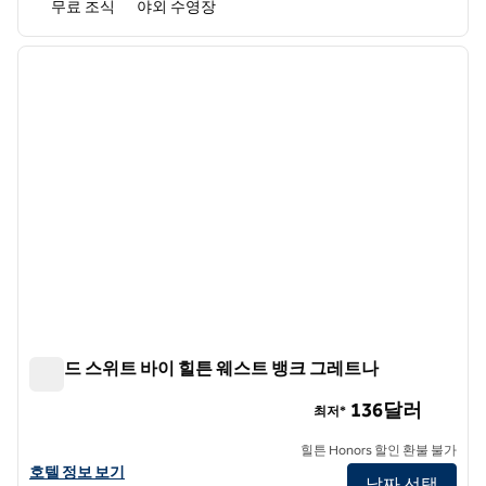
무료 조식
야외 수영장
1
/
12
이전 이미지
다음 
1/12
홈우드 스위트 바이 힐튼 웨스트 뱅크 그레트나
홈우드 스위트 바이 힐튼 웨스트 뱅크 그레트나
136달러
최저*
힐튼 Honors 할인 환불 불가
홈우드 스위트 바이 힐튼 웨스트 뱅크 그레트나의 호텔 정보 보기
호텔 정보 보기
날짜 선택