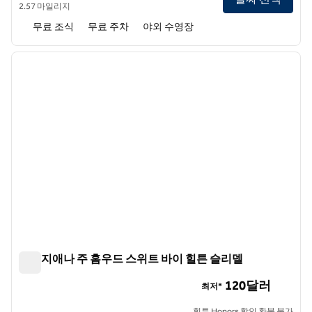
2.57 마일리지
무료 조식
무료 주차
야외 수영장
1
/
12
이전 이미지
다음 
1/12
루이지애나 주 홈우드 스위트 바이 힐튼 슬리델
루이지애나 주 홈우드 스위트 바이 힐튼 슬리델
120달러
최저*
힐튼 Honors 할인 환불 불가