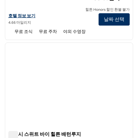
힐튼 Honors 할인 환불 불가
햄튼 인 배턴Rouge-I-10 & 칼리지 닥터의 호텔 세부 정보를 확인하십시
호텔 정보 보기
날짜 선택
4.66 마일리지
무료 조식
무료 주차
야외 수영장
1
/
12
이전 이미지
다음 
1/12
엠버시 스위트 바이 힐튼 배턴루지