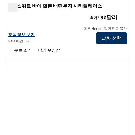
홈2 스위트 바이 힐튼 배턴루지 시티플레이스
홈2 스위트 바이 힐튼 배턴루지 시티플레이스
92달러
최저*
힐튼 Honors 할인 환불 불가
홈2 스위트 바이 힐튼 배턴루지 시티플레이스의 호텔 정보 보기
호텔 정보 보기
날짜 선택
5.04 마일리지
무료 조식
야외 수영장
1
/
9
이전 이미지
다음 
1/9