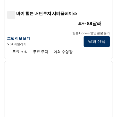
트루 바이 힐튼 배턴루지 시티플레이스
트루 바이 힐튼 배턴루지 시티플레이스
88달러
최저*
힐튼 Honors 할인 환불 불가
트루 바이 힐튼 Baton Rouge Citiplace의 호텔 정보 보기
호텔 정보 보기
날짜 선택
5.04 마일리지
무료 조식
무료 주차
야외 수영장
1
/
12
이전 이미지
다음 
1/12