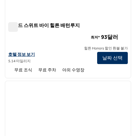
홈우드 스위트 바이 힐튼 배턴루지
홈우드 스위트 바이 힐튼 배턴루지
93달러
최저*
힐튼 Honors 할인 환불 불가
홈우드 스위트 바이 힐튼 배턴루지의 호텔 정보 보기
호텔 정보 보기
날짜 선택
5.14 마일리지
무료 조식
무료 주차
야외 수영장
1
/
12
이전 이미지
다음 
1/12