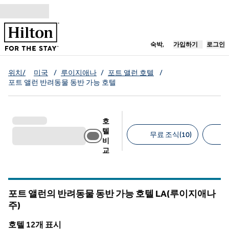
콘텐츠로 이동
새 탭 열림
숙박,
가입하기
로그인
위치/
미국
/
루이지애나
/
포트 앨런 호텔
/
포트 앨런 반려동물 동반 가능 호텔
호
텔
무료 조식(10)
비
교
추천 필터
포트 앨런의 반려동물 동반 가능 호텔
LA(루이지애나
주)
루이지애나
호텔 12개 표시
1
/
12