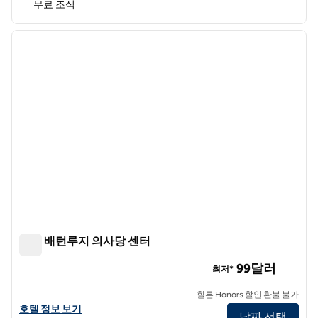
무료 조식
1
/
12
이전 이미지
다음 
1/12
힐튼 배턴루지 의사당 센터
힐튼 배턴루지 의사당 센터
99달러
최저*
힐튼 Honors 할인 환불 불가
힐튼 배턴루지 의사당 센터의 호텔 정보 보기
호텔 정보 보기
날짜 선택