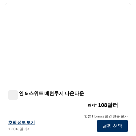
호텔 12개 표시
이전 이미지
다음 
1/12
햄튼 인 & 스위트 배턴루지 다운타운
햄튼 인 & 스위트 배턴루지 다운타운
108달러
최저*
힐튼 Honors 할인 환불 불가
햄튼 인 & 스위트 배턴루지 다운타운의 호텔 정보 보기
호텔 정보 보기
날짜 선택
1.20 마일리지