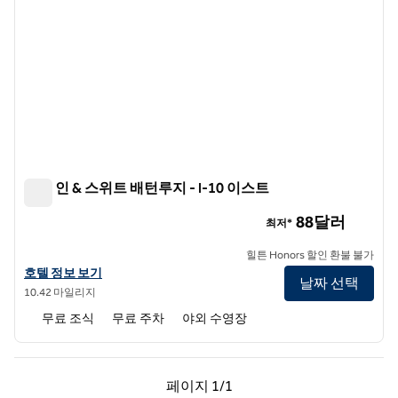
햄튼 인 & 스위트 배턴루지 - I-10 이스트
햄튼 인 & 스위트 배턴루지 - I-10 이스트
88달러
최저*
힐튼 Honors 할인 환불 불가
햄튼 인 & 스위트 배턴루지 - I-10 이스트의 호텔 정보 보기
호텔 정보 보기
날짜 선택
10.42 마일리지
무료 조식
무료 주차
야외 수영장
이전 페이지, 1/1
다음 페이지, 1/1
페이지
1/1
페이지 1/1