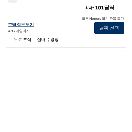
엠버시 스위트 바이 힐튼 배턴루지
101달러
최저*
힐튼 Honors 할인 환불 불가
앰버시 스위트 바이 힐튼 배턴루지의 호텔 정보 보기
호텔 정보 보기
날짜 선택
4.93 마일리지
무료 조식
실내 수영장
1
/
12
이전 이미지
다음 
1/12