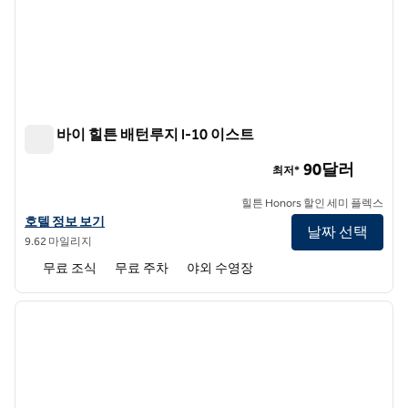
트루 바이 힐튼 배턴루지 I-10 이스트
트루 바이 힐튼 배턴루지 I-10 이스트
90달러
최저*
힐튼 Honors 할인 세미 플렉스
트루 바이 힐튼 배턴루지 I-10 이스트의 호텔 정보 보기
호텔 정보 보기
날짜 선택
9.62 마일리지
무료 조식
무료 주차
야외 수영장
1
/
12
이전 이미지
다음 
1/12