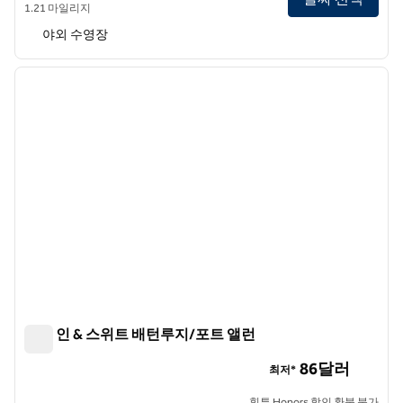
1.21 마일리지
야외 수영장
1
/
12
이전 이미지
다음 
1/12
햄튼 인 & 스위트 배턴루지/포트 앨런
햄튼 인 & 스위트 배턴루지/포트 앨런
86달러
최저*
힐튼 Honors 할인 환불 불가