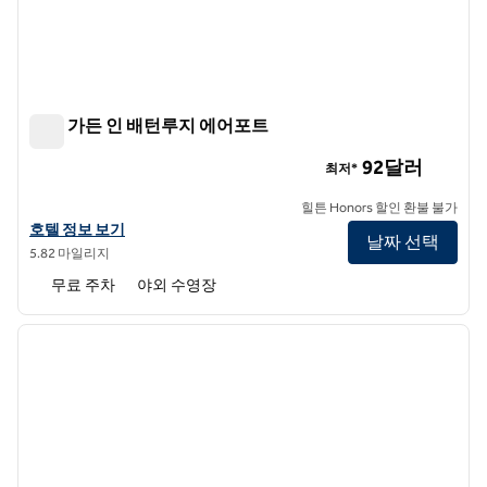
힐튼 가든 인 배턴루지 에어포트
힐튼 가든 인 배턴루지 에어포트
92달러
최저*
힐튼 Honors 할인 환불 불가
힐튼 가든 인 배턴루지 에어포트의 호텔 정보 보기
호텔 정보 보기
날짜 선택
5.82 마일리지
무료 주차
야외 수영장
1
/
12
이전 이미지
다음 
1/12