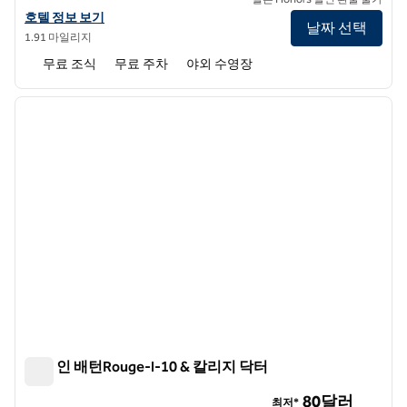
햄튼 인 & 스위트 배턴루지/포트 앨런의 호텔 정보 보기
호텔 정보 보기
날짜 선택
1.91 마일리지
무료 조식
무료 주차
야외 수영장
1
/
12
이전 이미지
다음 
1/12
햄튼 인 배턴Rouge-I-10 & 칼리지 닥터
햄튼 인 배턴Rouge-I-10 & 칼리지 닥터
80달러
최저*