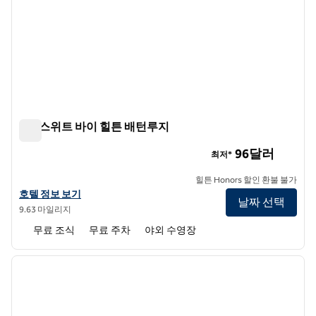
홈2 스위트 바이 힐튼 배턴루지
홈2 스위트 바이 힐튼 배턴루지
96달러
최저*
힐튼 Honors 할인 환불 불가
홈2 스위트 바이 힐튼 배턴루지의 호텔 정보 보기
호텔 정보 보기
날짜 선택
9.63 마일리지
무료 조식
무료 주차
야외 수영장
1
/
12
이전 이미지
다음 
1/12