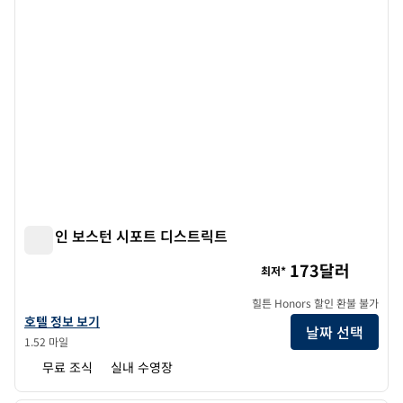
햄튼 인 보스턴 시포트 디스트릭트
햄튼 인 보스턴 시포트 디스트릭트
173달러
최저*
힐튼 Honors 할인 환불 불가
햄튼 인 보스턴 시포트 디스트릭트의 호텔 정보 보기
호텔 정보 보기
날짜 선택
1.52 마일
무료 조식
실내 수영장
1
/
12