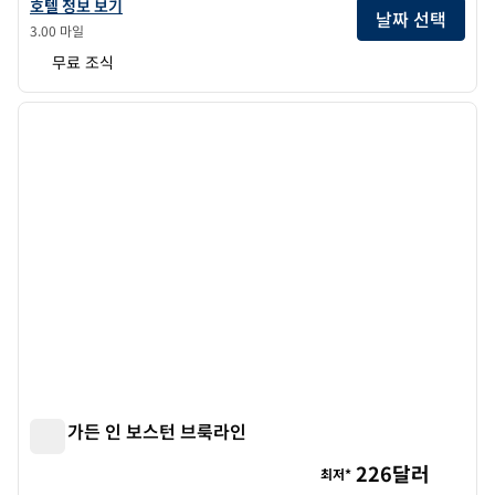
홈우드 스위트 바이 힐튼 보스턴 로건 에어포트 첼시의 호텔 정보 보기
호텔 정보 보기
날짜 선택
3.00 마일
무료 조식
1
/
12
이전 이미지
다음 
1/12
힐튼 가든 인 보스턴 브룩라인
힐튼 가든 인 보스턴 브룩라인
226달러
최저*