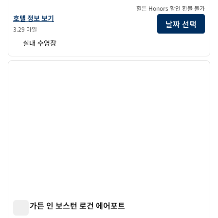
힐튼 Honors 할인 환불 불가
힐튼 가든 인 보스턴 브룩라인의 호텔 정보 보기
호텔 정보 보기
날짜 선택
3.29 마일
실내 수영장
1
/
12
이전 이미지
다음 
1/12
힐튼 가든 인 보스턴 로건 에어포트
힐튼 가든 인 보스턴 로건 에어포트