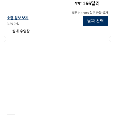
166달러
최저*
힐튼 Honors 할인 환불 불가
힐튼 가든 인 보스턴 로건 에어포트의 호텔 정보 보기
호텔 정보 보기
날짜 선택
3.29 마일
실내 수영장
1
/
12
이전 이미지
다음 
1/12