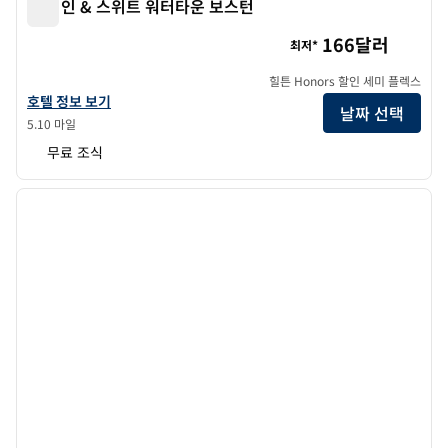
햄튼 인 & 스위트 워터타운 보스턴
햄튼 인 & 스위트 워터타운 보스턴
166달러
최저*
힐튼 Honors 할인 세미 플렉스
햄튼 인 & 스위트 워터타운 보스턴의 호텔 정보 보기
호텔 정보 보기
날짜 선택
5.10 마일
무료 조식
1
/
12
이전 이미지
다음 
1/12