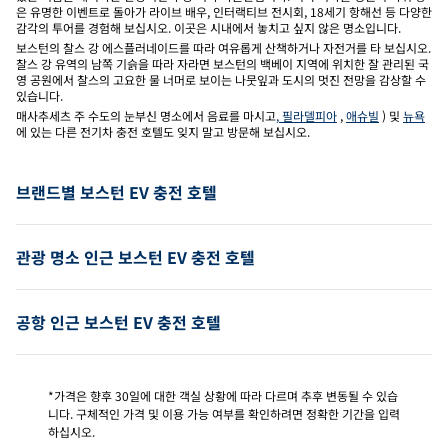
은 유명한 이벤트로 돌아가 라이브 배우, 인터랙티브 전시회, 18세기 항해선 등 다양한
감각의 투어를 경험해 보십시오. 이곳은 시내에서 놓치고 싶지 않은 명소입니다.
보스턴의 찰스 강 에스플러네이드를 따라 여유롭게 산책하거나 자전거를 타 보십시오.
찰스 강 유역의 남쪽 기슭을 따라 자라면 보스턴의 백베이 지역에 위치한 잘 관리된 국
영 공원에서 찰스의 고요한 물 너머로 보이는 나뭇잎과 도시의 멋진 전망을 감상할 수
있습니다.
매사추세츠 주 수도의 눈부신 명소에서 음료를 마시고
, 필라델피아
,
애슈빌
) 및
뉴욕
에 있는 다른 전기차 충전 호텔도 잊지 말고 방문해 보십시오.
브랜드별 보스턴 EV 충전 호텔
관광 명소 인근 보스턴 EV 충전 호텔
공항 인근 보스턴 EV 충전 호텔
*가격은 향후 30일에 대한 객실 상황에 따라 다르며 추후 변동될 수 있습
니다. 구체적인 가격 및 이용 가능 여부를 확인하려면 정확한 기간을 입력
하십시오.