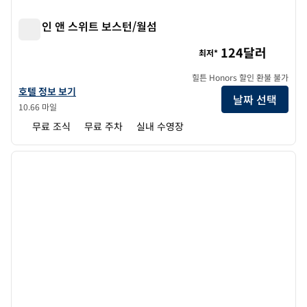
햄튼 인 앤 스위트 보스턴/월섬
햄튼 인 앤 스위트 보스턴/월섬
124달러
최저*
힐튼 Honors 할인 환불 불가
햄튼 인 앤 스위트 보스턴/월섬의 호텔 정보 보기
호텔 정보 보기
날짜 선택
10.66 마일
무료 조식
무료 주차
실내 수영장
1
/
12
이전 이미지
다음 
1/12