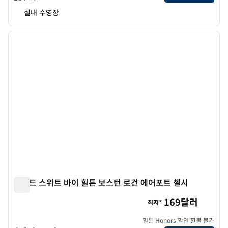
실내 수영장
1
/
12
이전 이미지
다음 
1/12
홈우드 스위트 바이 힐튼 보스턴 로건 에어포트 첼시
홈우드 스위트 바이 힐튼 보스턴 로건 에어포트 첼시
169달러
최저*
힐튼 Honors 할인 환불 불가