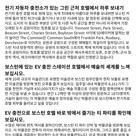
전기 자동차 충전소가 있는 그린 근처 호텔에서 하루 보내기
전기차 충전 호텔 바로 밖에 있는 녹색 지대에서 아름다운 하루를 보내려면 보스턴 커
먼에 들러 멋진 피크닉을 즐기거나 보스턴 시내에 있는 잘 정돈된 공원을 산책해 보십
시오. 도시의 이 중요한 부분은 단지 또 다른 녹지 공간일 뿐만 아니라 미국에서 가장
오래된 도시 공원이라는 칭호를 담고 있습니다. Tremont Street, Park Street,
Beacon Street, Charles Street, Boylston Street 사이에 50에이커에 달하는 땅
이 늘어선 The Common은 Common South에서 Franklin Park, Roxbury,
Dorchester로 이어지는 공원과 공원으로 구성된 에메랄드 목걸이의 일부입니다. 보
스턴 시내 방문객의 센터는 공원의 트레몬트 스트리트 쪽에 위치해 있습니다. 미국 최
초의 공원이라는 칭호를 맡았던 이 공공 공간은 매사추세츠의 보존, 조경 건축, 군사 및
정치 역사, 레크리에이션 역사에서 중요한 역할로 널리 인정받고 있습니다.
보스턴에 있는 EV 충전 스테이션 호텔에서 예술의 세계를 느껴
보십시오.
세계 20위 규모의 미술관으로 유명한 미술관과 보스턴 원주민들의 현지 보물로 유명
한 미술관을 방문해 멋진 오후를 즐겨 보십시오. 일주일 내내 박물관의 8,161가지 그
림을 천천히 거닐며 450,000가지가 넘는 예술 작품으로 구성된 종합 컬렉션에서 경쾌
한 시간을 보낼 수 있습니다. 연간 1.2백만 명 이상의 방문객이 방문하고 1870명까지
거슬러 올라가는 이 박물관은 예술과 창의성을 지닌 박물관으로 보스턴에서 전기차로
호텔 외부를 둘러보고 싶을 것입니다.
EV 충전으로 보스턴 호텔 바로 밖에서 즐기는 티 파티를 확인해
보십시오.
수많은 재미와 현지 역사를 원하신다면, 보스턴 티 파티 선박 및 박물관을 방문해 보십
시오. 이 박물관은 전투의 라이브 레제네이션, 멀티미디어 전시회, 그리고 물론 즐길 수
있는 티룸을 개최하는 환상적인 수상 역사 박물관입니다. 미국 역사를 영원히 바꿔 놓