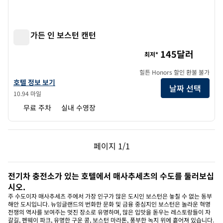
힐튼 가든 인 보스턴 캔턴
힐튼 가든 인 보스턴 캔턴
145달러
최저*
힐튼 Honors 할인 환불 불가
힐튼 가든 인 보스턴 캔턴의 호텔 정보 보기
호텔 정보 보기
날짜 선택
10.94 마일
무료 주차
실내 수영장
이전 페이지, 1/1
다음 페이지, 1/1
페이지
1/1
페이지 1/1
전기차 충전소가 있는 호텔에서 매사추세츠의 수도를 둘러보십
시오.
주 수도이자 매사추세츠 주에서 가장 인구가 많은 도시인 보스턴은 놓칠 수 없는 동부
해안 도시입니다. 뉴잉글랜드의 번화한 문화 및 금융 중심지인 보스턴은 놀라운 혁명
전쟁의 역사를 보여주는 멋진 장소로 유명하며, 많은 입맛을 돋우는 레스토랑들이 자
갈길, 펜웨이 파크, 유명한 구운 콩, 보스턴 마라톤, 풍부한 녹지 위에 흩어져 있습니다.