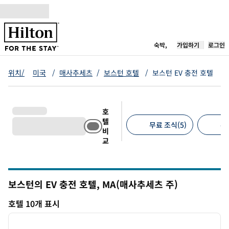
콘텐츠로 이동
새 탭 열림
숙박,
가입하기
로그인
위치/
미국
/
매사추세츠
/
보스턴 호텔
/
보스턴 EV 충전 호텔
호
텔
무료 조식(5)
무
비
교
추천 필터
보스턴의 EV 충전 호텔,
MA(매사추세츠 주)
매사추세츠
호텔 10개 표시
1
/
12
호텔 10개 표시
이전 이미지
다음 
1/12