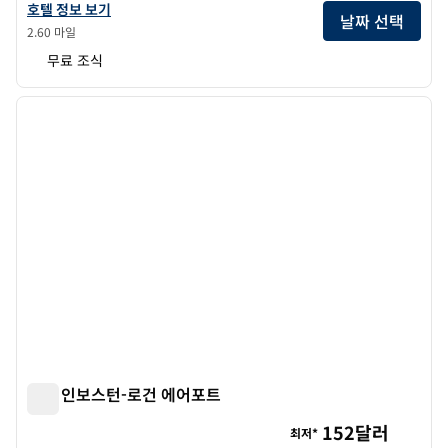
햄튼 인 보스턴 로건 에어포트 첼시의 호텔 정보 보기
호텔 정보 보기
날짜 선택
2.60 마일
무료 조식
1
/
12
이전 이미지
다음 
1/12
힐튼 인보스턴-로건 에어포트
힐튼 인보스턴-로건 에어포트
152달러
최저*