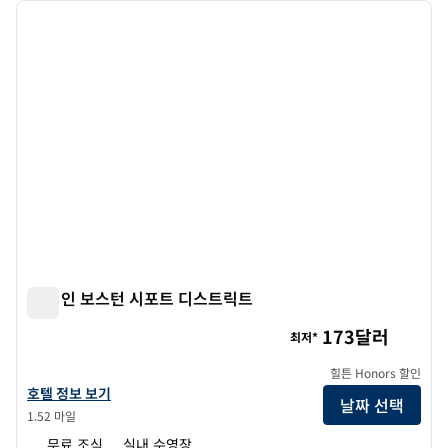
이전 이미지
다음 
1/12
햄튼 인 보스턴 시포트 디스트릭트
햄튼 인 보스턴 시포트 디스트릭트
173달러
최저*
힐튼 Honors 할인
햄튼 인 보스턴 시포트 디스트릭트의 호텔 정보 보기
호텔 정보 보기
날짜 선택
1.52 마일
무료 조식
실내 수영장