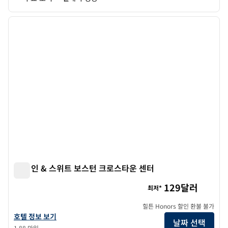
1
/
12
이전 이미지
다음 
1/12
햄튼 인 & 스위트 보스턴 크로스타운 센터
햄튼 인 & 스위트 보스턴 크로스타운 센터
129달러
최저*
힐튼 Honors 할인 환불 불가
햄튼 인 & 스위트 보스턴 크로스타운 센터의 호텔 정보 보기
호텔 정보 보기
날짜 선택
1.88 마일