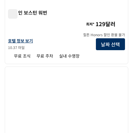
햄튼 인 보스턴 워번
햄튼 인 보스턴 워번
129달러
최저*
힐튼 Honors 할인 환불 불가
햄튼 인 보스턴 워번의 호텔 정보 보기
호텔 정보 보기
날짜 선택
10.37 마일
무료 조식
무료 주차
실내 수영장
1
/
12
이전 이미지
다음 
1/12