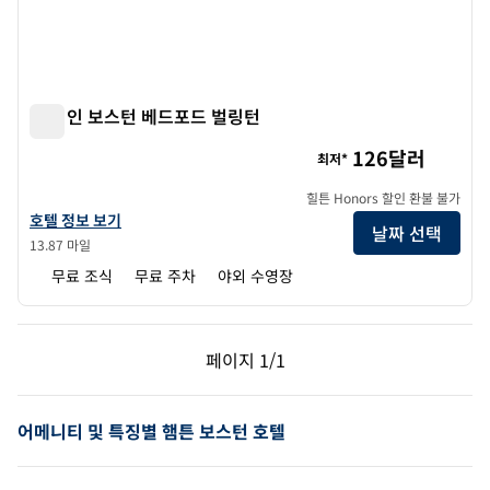
햄튼 인 보스턴 베드포드 벌링턴
햄튼 인 보스턴 베드포드 벌링턴
126달러
최저*
힐튼 Honors 할인 환불 불가
햄튼 인 보스턴 베드포드 벌링턴의 호텔 정보 보기
호텔 정보 보기
날짜 선택
13.87 마일
무료 조식
무료 주차
야외 수영장
이전 페이지, 1/1
다음 페이지, 1/1
페이지
1/1
페이지 1/1
어메니티 및 특징별 햄튼 보스턴 호텔