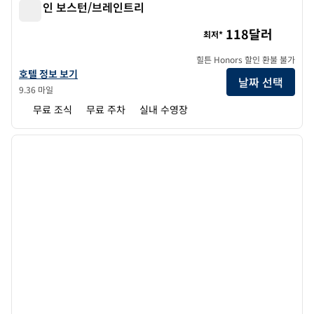
햄튼 인 보스턴/브레인트리
햄튼 인 보스턴/브레인트리
118달러
최저*
힐튼 Honors 할인 환불 불가
햄튼 인 보스턴/브레인트리의 호텔 정보 보기
호텔 정보 보기
날짜 선택
9.36 마일
무료 조식
무료 주차
실내 수영장
1
/
12
이전 이미지
다음 
1/12