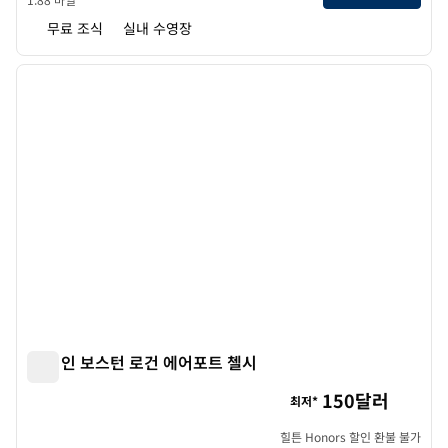
무료 조식
실내 수영장
1
/
12
이전 이미지
다음 
1/12
햄튼 인 보스턴 로건 에어포트 첼시
햄튼 인 보스턴 로건 에어포트 첼시
150달러
최저*
힐튼 Honors 할인 환불 불가