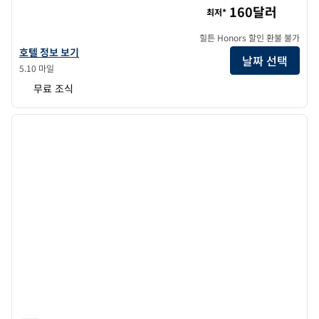
160달러
최저*
힐튼 Honors 할인 환불 불가
햄튼 인 & 스위트 워터타운 보스턴의 호텔 정보 보기
호텔 정보 보기
날짜 선택
5.10 마일
무료 조식
1
/
12
이전 이미지
다음 
1/12