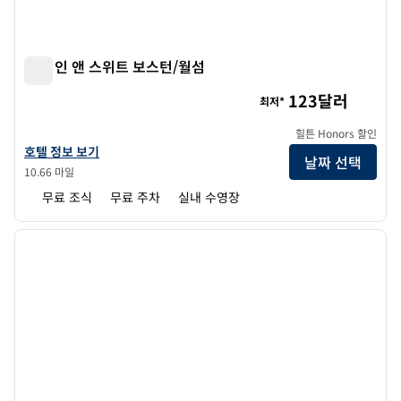
햄튼 인 앤 스위트 보스턴/월섬
햄튼 인 앤 스위트 보스턴/월섬
123달러
최저*
힐튼 Honors 할인
햄튼 인 앤 스위트 보스턴/월섬의 호텔 정보 보기
호텔 정보 보기
날짜 선택
10.66 마일
무료 조식
무료 주차
실내 수영장
1
/
12
이전 이미지
다음 
1/12