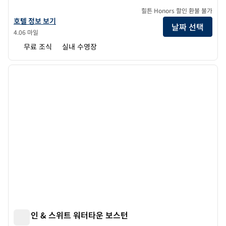
힐튼 Honors 할인 환불 불가
햄튼 인 보스턴-로건 에어포트의 호텔 정보 보기
호텔 정보 보기
날짜 선택
4.06 마일
무료 조식
실내 수영장
1
/
12
이전 이미지
다음 
1/12
햄튼 인 & 스위트 워터타운 보스턴
햄튼 인 & 스위트 워터타운 보스턴