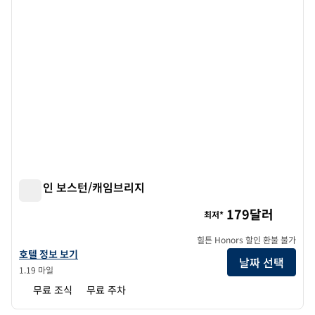
햄튼 인 보스턴/캐임브리지
햄튼 인 보스턴/캐임브리지
179달러
최저*
힐튼 Honors 할인 환불 불가
햄튼 인 보스턴/캠브리지의 호텔 정보 보기
호텔 정보 보기
날짜 선택
1.19 마일
무료 조식
무료 주차
1
/
12