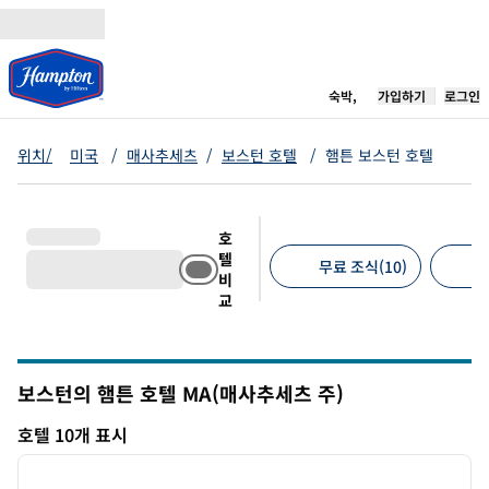
콘텐츠로 이동
새 탭 열림
숙박,
가입하기
로그인
위치/
미국
/
매사추세츠
/
보스턴 호텔
/
햄튼 보스턴 호텔
호
텔
무료 조식(10)
비
교
추천 필터
보스턴의 햄튼 호텔
MA(매사추세츠 주)
매사추세츠
호텔 10개 표시
1
/
12
호텔 10개 표시
이전 이미지
다음 
1/12