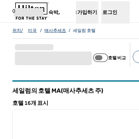
콘텐츠로 이동
새 탭 열림
0
숙박,
가입하기
로그인
위치/
미국
/
매사추세츠
/
세일럼 호텔
호텔 비교
추
세일럼의 호텔
MA(매사추세츠 주)
매사추세츠
호텔 16개 표시
1
호텔 16개 표시
이전 이미지
1/12