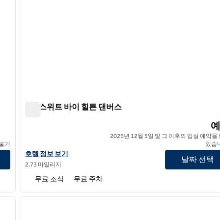
홈2 스위트 바이 힐튼 댄버스
홈2 스위트 바이 힐튼 댄버스
2026년 12월 5일 및 그 이후의 입실 예약을
 불가
있습
홈2 스위트 바이 힐튼 댄버의 호텔 정보 보기
호텔 정보 보기
날짜 선택
2.73 마일리지
무료 조식
무료 주차
/
12
1
다음 이미지
이전 이미지
1/12