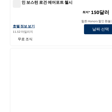
햄튼 인 보스턴 로건 에어포트 첼시
햄튼 인 보스턴 로건 에어포트 첼시
150달러
최저*
힐튼 Honors 할인 환불
햄튼 인 보스턴 로건 에어포트 첼시의 호텔 정보 보기
호텔 정보 보기
날짜 선택
11.52 마일리지
무료 조식
1
이전 이미지
1/12