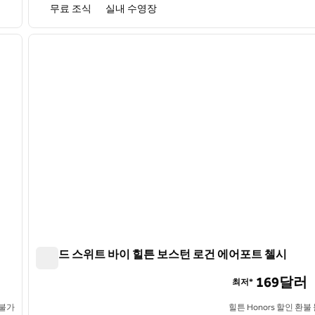
무료 조식
실내 수영장
/
12
1
다음 이미지
이전 이미지
1/12
홈우드 스위트 바이 힐튼 보스턴 로건 에어포트 첼시
홈우드 스위트 바이 힐튼 보스턴 로건 에어포트 첼시
169달러
최저*
 불가
힐튼 Honors 할인 환불