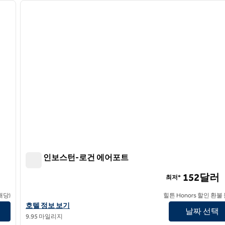
다음 이미지
이전 이미지
1/12
힐튼 인보스턴-로건 에어포트
힐튼 인보스턴-로건 에어포트
152달러
최저*
해당)
힐튼 Honors 할인 환불
햄튼 인 보스턴-로건 에어포트의 호텔 정보 보기
호텔 정보 보기
날짜 선택
9.95 마일리지