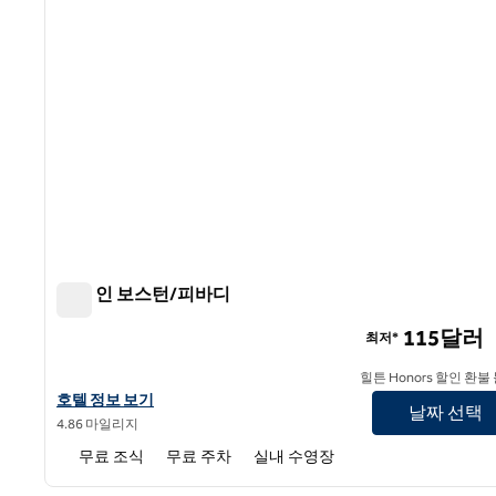
햄튼 인 보스턴/피바디
햄튼 인 보스턴/피바디
115달러
최저*
힐튼 Honors 할인 환불
햄튼 인 보스턴/피바디의 호텔 정보 보기
호텔 정보 보기
날짜 선택
4.86 마일리지
무료 조식
무료 주차
실내 수영장
1