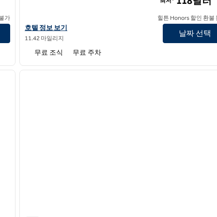
118달러
최저*
 불가
힐튼 Honors 할인 환불
스파크 바이 힐튼 워번 보스턴의 호텔 정보 보기
호텔 정보 보기
날짜 선택
11.42 마일리지
무료 조식
무료 주차
/
12
1
다음 이미지
이전 이미지
1/12