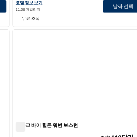
홈우드 스위트 바이 힐튼 보스턴 로건 에어포트 첼시의 호텔 정보 
호텔 정보 보기
날짜 선택
11.08 마일리지
무료 조식
/
12
1
다음 이미지
이전 이미지
1/12
스파크 바이 힐튼 워번 보스턴
스파크 바이 힐튼 워번 보스턴