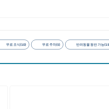
무료 조식(10)
무료 주차(5)
반려동물 동반 가능(15
천 필터
/
12
1
다음 이미지
이전 이미지
1/10