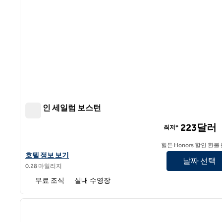
햄튼 인 세일럼 보스턴
햄튼 인 세일럼 보스턴
223달러
최저*
힐튼 Honors 할인 환불
햄튼 인 세일럼 보스턴의 호텔 정보 보기
호텔 정보 보기
날짜 선택
0.28 마일리지
무료 조식
실내 수영장
1
이전 이미지
1/12