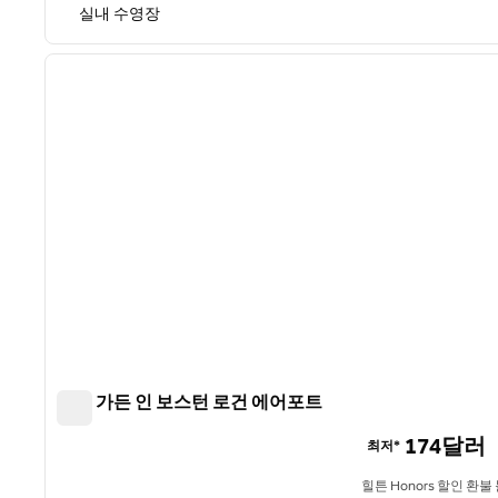
실내 수영장
1
이전 이미지
1/12
힐튼 가든 인 보스턴 로건 에어포트
힐튼 가든 인 보스턴 로건 에어포트
174달러
최저*
힐튼 Honors 할인 환불