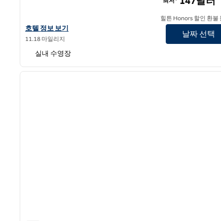
147달러
최저*
힐튼 Honors 할인 환불
더블트리 바이 힐튼 보스턴 로건 에어포트 첼시의 호텔 정보 보기
호텔 정보 보기
날짜 선택
11.18 마일리지
실내 수영장
1
이전 이미지
1/12