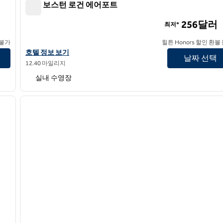
힐튼 보스턴 로건 에어포트
힐튼 보스턴 로건 에어포트
256달러
최저*
 불가
힐튼 Honors 할인 환불
힐튼 보스턴 로건 에어포트의 호텔 정보 보기
호텔 정보 보기
날짜 선택
12.40 마일리지
실내 수영장
/
12
1
다음 이미지
이전 이미지
1/12