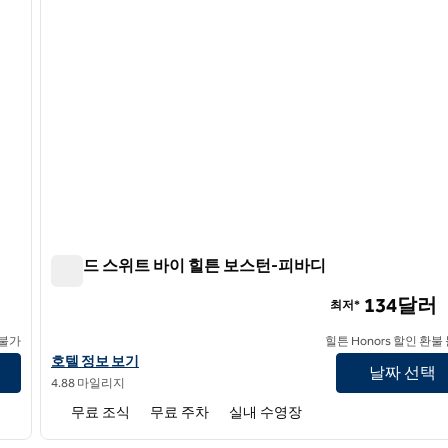
홈우드 스위트 바이 힐튼 보스턴-피바디
홈우드 스위트 바이 힐튼 보스턴-피바디
134달러
최저*
 불가
힐튼 Honors 할인 환불
홈우드 스위트 바이 힐튼 보스턴-피바디의 호텔 정보 보기
호텔 정보 보기
날짜 선택
4.88 마일리지
무료 조식
무료 주차
실내 수영장
/
12
1