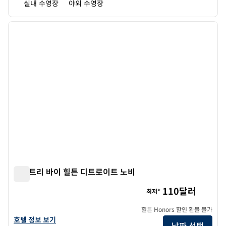
실내 수영장
야외 수영장
1
/
12
이전 이미지
다음 
1/12
더블트리 바이 힐튼 디트로이트 노비
더블트리 바이 힐튼 디트로이트 노비
110달러
최저*
힐튼 Honors 할인 환불 불가
더블트리 바이 힐튼 디트로이트 노비의 호텔 정보 보기
호텔 정보 보기
날짜 선택