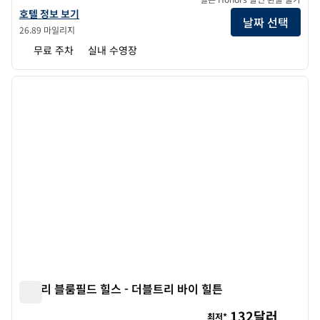
더블트리 바이 힐튼 호텔 디트로이트 - 디어본의 호텔 정보 보기
호텔 정보 보기
날짜 선택
26.89 마일리지
무료 주차
실내 수영장
1
/
12
이전 이미지
다음 
1/12
킹슬리 블룸필드 힐스 - 더블트리 바이 힐튼
킹슬리 블룸필드 힐스 - 더블트리 바이 힐튼
132달러
최저*