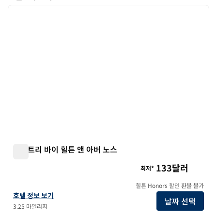
호텔 4개 표시
이전 이미지
다음 
1/12
더블트리 바이 힐튼 앤 아버 노스
더블트리 바이 힐튼 앤 아버 노스
133달러
최저*
힐튼 Honors 할인 환불 불가
더블트리 바이 힐튼 앤 아버 노스의 호텔 정보 보기
호텔 정보 보기
날짜 선택
3.25 마일리지