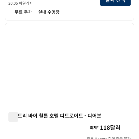
20.05 마일리지
무료 주차
실내 수영장
1
/
12
이전 이미지
다음 
1/12
더블트리 바이 힐튼 호텔 디트로이트 - 디어본
더블트리 바이 힐튼 호텔 디트로이트 - 디어본
118달러
최저*
힐튼 Honors 할인 환불 불가