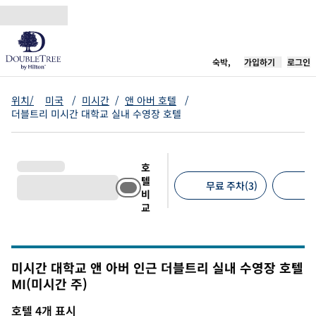
콘텐츠로 이동
새 탭 열림
숙박,
가입하기
로그인
위치/
미국
/
미시간
/
앤 아버 호텔
/
더블트리 미시간 대학교 실내 수영장 호텔
호
텔
무료 주차(3)
반
비
교
추천 필터
미시간 대학교 앤 아버 인근 더블트리 실내 수영장 호텔
MI(미시간 주)
미시간
호텔 4개 표시
1
/
12