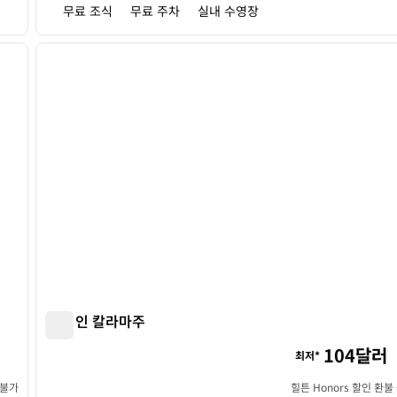
무료 조식
무료 주차
실내 수영장
/
11
1
다음 이미지
이전 이미지
1/12
햄튼 인 칼라마주
햄튼 인 칼라마주
104달러
최저*
 불가
힐튼 Honors 할인 환불