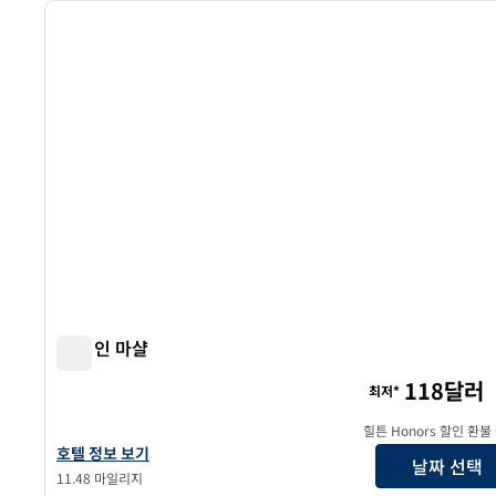
이전 이미지
1/12
햄튼 인 마샬
햄튼 인 마샬
118달러
최저*
힐튼 Honors 할인 환불
햄튼 인 마샬의 호텔 정보 보기
호텔 정보 보기
날짜 선택
11.48 마일리지