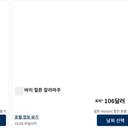
다음 이미지
이전 이미지
1/8
트루 바이 힐튼 칼라마주
트루 바이 힐튼 칼라마주
106달러
최저*
 불가
힐튼 Honors 할인 환불
트루 바이 힐튼 칼라마주 호텔 정보 보기
호텔 정보 보기
날짜 선택
18.08 마일리지