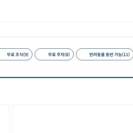
무료 조식(9)
무료 주차(8)
반려동물 동반 가능(11)
 필터
/
12
1
다음 이미지
이전 이미지
1/12