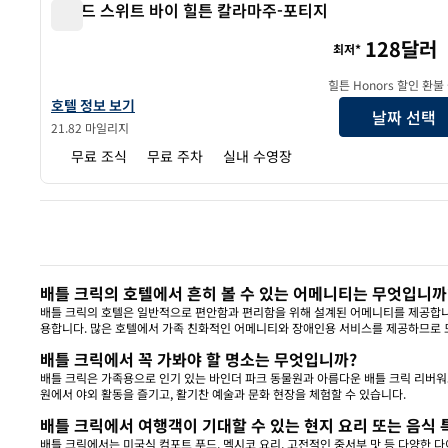
홈우드 스위트 바이 힐튼 칼라마주-포티지
홈우드 스위트 바이 힐튼 칼라마주-포티지
128달러
최저*
힐튼 Honors 할인 환불
홈우드 스위트 바이 힐튼 칼라마주-포티지의 호텔 정보 보기
호텔 정보 보기
날짜 선택
21.82 마일리지
무료 조식
무료 주차
실내 수영장
이전 
배틀 크릭의 호텔에서 흔히 볼 수 있는 어메니티는 무엇입니까
배틀 크릭의 호텔은 일반적으로 편안함과 편리함을 위해 설계된 어메니티를 제공합니다. 
용합니다. 많은 호텔에서 가족 친화적인 어메니티와 장애인용 서비스를 제공하므로 
배틀 크릭에서 꼭 가봐야 할 명소는 무엇입니까?
배틀 크릭은 가족용으로 인기 있는 바인더 파크 동물원과 아름다운 배틀 크릭 리버워
원에서 야외 활동을 즐기고, 활기찬 예술과 문화 현장을 체험할 수 있습니다.
배틀 크릭에서 여행객이 기대할 수 있는 현지 요리 또는 음식
배틀 크릭에서는 미국식 컴포트 푸드, 멕시코 요리, 고전적인 중서부 맛 등 다양한 