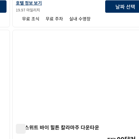
햄튼 인 칼라마주 호텔 정보 보기
호텔 정보 보기
날짜 선택
19.97 마일리지
무료 조식
무료 주차
실내 수영장
/
12
1
다음 이미지
이전 이미지
1/12
홈2 스위트 바이 힐튼 칼라마주 다운타운
홈2 스위트 바이 힐튼 칼라마주 다운타운