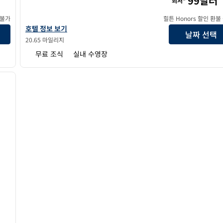
99달러
최저*
 불가
힐튼 Honors 할인 환불
홈2 스위트 바이 힐튼 칼라마주 다운타운의 호텔 정보 보기
호텔 정보 보기
날짜 선택
20.65 마일리지
무료 조식
실내 수영장
/
12
다음 이미지