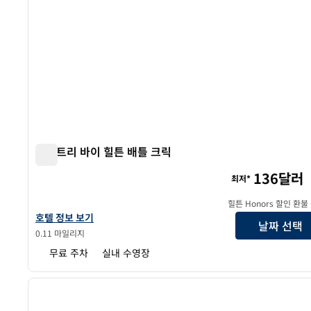
더블트리 바이 힐튼 배틀 크릭
더블트리 바이 힐튼 배틀 크릭
136달러
최저*
힐튼 Honors 할인 환불
더블트리 바이 힐튼 배틀 크릭의 호텔 정보 보기
호텔 정보 보기
날짜 선택
0.11 마일리지
무료 주차
실내 수영장
1
이전 이미지
1/12