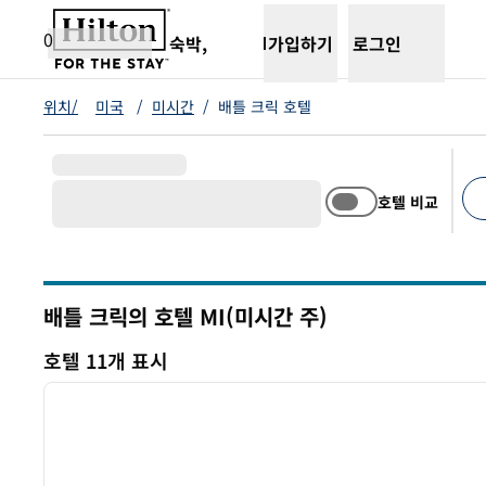
콘텐츠로 이동
새 탭 열림
0
숙박,
가입하기
로그인
위치/
미국
/
미시간
/
배틀 크릭 호텔
호텔 비교
추천
배틀 크릭의 호텔
MI(미시간 주)
미시간
호텔 11개 표시
1
호텔 11개 표시
이전 이미지
1/12