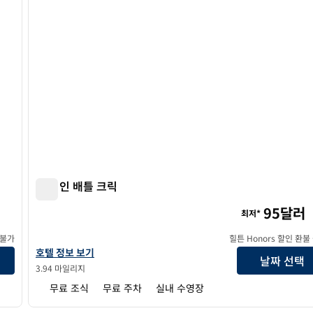
햄튼 인 배틀 크릭
햄튼 인 배틀 크릭
95달러
최저*
 불가
힐튼 Honors 할인 환불
햄튼 인 배틀 크릭의 호텔 정보 보기
호텔 정보 보기
날짜 선택
3.94 마일리지
무료 조식
무료 주차
실내 수영장
/
12
1