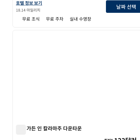
홈2 스위트 바이 힐튼 칼라마주 사우스이스트의 호텔 정보 보기
호텔 정보 보기
날짜 선택
18.14 마일리지
무료 조식
무료 주차
실내 수영장
1
이전 이미지
1/12
힐튼 가든 인 칼라마주 다운타운
힐튼 가든 인 칼라마주 다운타운