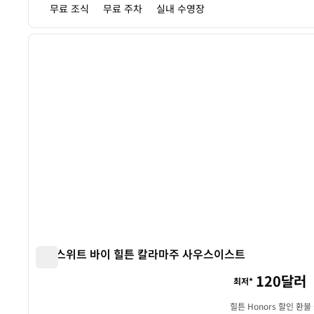
무료 조식
무료 주차
실내 수영장
1
이전 이미지
1/11
홈2 스위트 바이 힐튼 칼라마주 사우스이스트
홈2 스위트 바이 힐튼 칼라마주 사우스이스트
120달러
최저*
힐튼 Honors 할인 환불