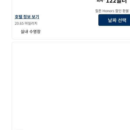
122달러
최저*
힐튼 Honors 할인 환불
힐튼 가든 인 칼라마주 다운타운의 호텔 정보 보기
호텔 정보 보기
날짜 선택
20.65 마일리지
실내 수영장
1
이전 이미지
1/12