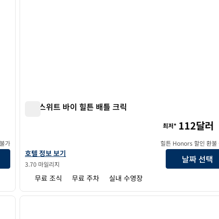
홈2 스위트 바이 힐튼 배틀 크릭
홈2 스위트 바이 힐튼 배틀 크릭
112달러
최저*
 불가
힐튼 Honors 할인 환불
홈2 스위트 바이 힐튼 배틀 크릭의 호텔 정보 보기
호텔 정보 보기
날짜 선택
3.70 마일리지
무료 조식
무료 주차
실내 수영장
/
12
1
다음 이미지
이전 이미지
1/12