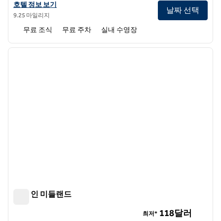
햄튼 인 & 스위트 사기노의 호텔 정보 보기
호텔 정보 보기
날짜 선택
9.25 마일리지
무료 조식
무료 주차
실내 수영장
1
/
12
이전 이미지
다음 
1/12
햄튼 인 미들랜드
햄튼 인 미들랜드
118달러
최저*