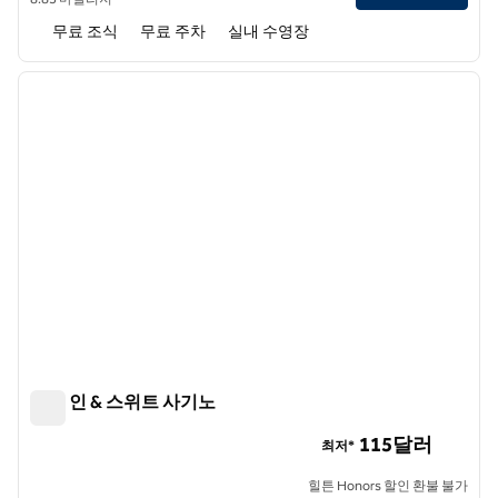
무료 조식
무료 주차
실내 수영장
1
/
12
이전 이미지
다음 
1/12
햄튼 인 & 스위트 사기노
햄튼 인 & 스위트 사기노
115달러
최저*
힐튼 Honors 할인 환불 불가