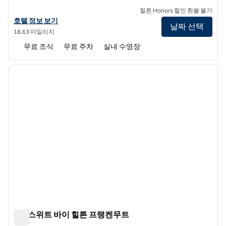
힐튼 Honors 할인 환불 불가
햄튼 인 미들랜드의 호텔 정보 보기
호텔 정보 보기
날짜 선택
18.63 마일리지
무료 조식
무료 주차
실내 수영장
1
/
12
이전 이미지
다음 
1/12
홈2 스위트 바이 힐튼 프랭켄무트
홈2 스위트 바이 힐튼 프랭켄무트