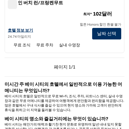
햄튼 인 버치 런/프랑켄무트
햄튼 인 버치 런/프랑켄무트
102달러
최저*
힐튼 Honors 할인 환불 불가
햄튼 인 버치 런/프랑켄무트의 호텔 정보 보기
호텔 정보 보기
날짜 선택
24.74 마일리지
무료 조식
무료 주차
실내 수영장
이전 페이지, 1/1
다음 페이지, 1/1
페이지
1/1
페이지 1/1
미시간 주 베이 시티의 호텔에서 일반적으로 이용 가능한 어
메니티는 무엇입니까?
베이 시티의 호텔은 일반적으로 무료 Wi-Fi, 조식, 주차, 피트니스 센터, 실내 수영
장과 같은 무료 어메니티를 제공하여 여행객에게 편안함과 편리함을 제공합니다.
많은 호텔에서 구내 식사를 즐길 수 있으며 현지 명소와 가까워 고객이 편안하게
휴식을 취하고 이 지역을 둘러볼 수 있습니다.
베이 시티의 명소와 즐길거리에는 무엇이 있습니까?
베이 시티는 해안가의 매력과 활기찬 현지 문화로 유명하며 일년 내내 잊지 못할
경험을 선사합니다. 여행객은 강 크루즈를 타거나, 골동품 상점을 둘러보거나, 3