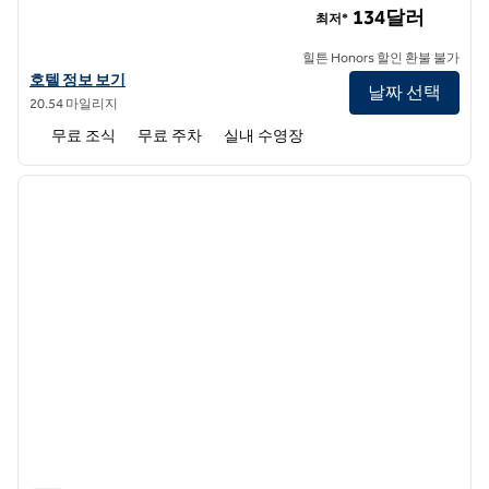
134달러
최저*
힐튼 Honors 할인 환불 불가
홈2 스위트 바이 힐튼 프랭켄무트의 호텔 정보 보기
호텔 정보 보기
날짜 선택
20.54 마일리지
무료 조식
무료 주차
실내 수영장
1
/
12
이전 이미지
다음 
1/12