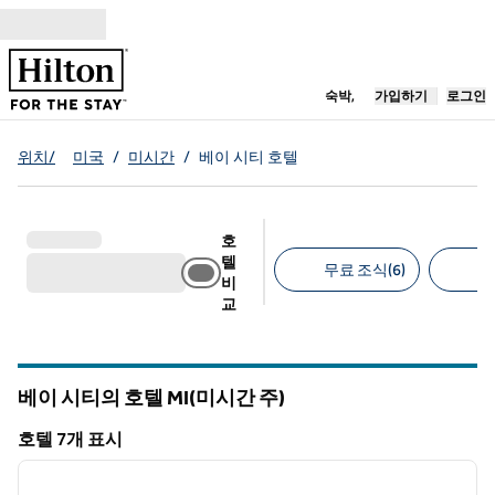
콘텐츠로 이동
새 탭 열림
숙박,
가입하기
로그인
위치/
미국
/
미시간
/
베이 시티 호텔
호
텔
무료 조식(6)
무
비
교
추천 필터
베이 시티의 호텔
MI(미시간 주)
미시간
호텔 7개 표시
1
/
12
호텔 7개 표시
이전 이미지
다음 
1/12