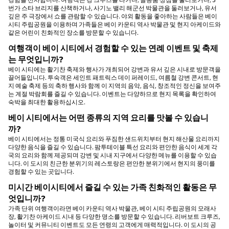
번가 스타 브리지를 산책하거나, 사기노 밸리 해군선 박물관을 둘러보거나, 유서
깊은 주 극장에서 쇼를 관람할 수 있습니다. 야외 활동을 좋아하는 사람들은 베이
시티 주립공원을 이용하며 가족들은 베이 카운티 역사 박물관 및 현지 아케이드와
같은 어린이 친화적인 장소를 방문할 수 있습니다.
여행객이 베이 시티에서 경험할 수 있는 연례 이벤트 및 축제
는 무엇입니까?
베이 시티에는 활기찬 축제와 행사가 개최되어 강변과 유서 깊은 시내로 방문객을
끌어들입니다. 투숙객은 세인트 패트릭스 데이 퍼레이드, 여름철 강변 콘서트, 현
지 예술 축제 등의 축하 행사와 함께 이 지역의 음악, 음식, 창조적인 정신을 보여주
는 계절 박람회를 즐길 수 있습니다. 이벤트는 다양하므로 현지 목록을 확인하여
숙박을 최대한 활용하십시오.
베이 시티에서는 어떤 종류의 지역 요리를 맛볼 수 있습니
까?
베이 시티에서는 정통 미국식 요리와 푸짐한 샌드위치부터 현지 해산물 요리까지
다양한 음식을 즐길 수 있습니다. 팜투테이블 특선 요리와 편안한 음식이 세계 각
국의 요리와 함께 제공되며 강변 및 시내 지구에서 다양한 메뉴를 이용할 수 있습
니다. 이 도시의 친근한 분위기의 레스토랑은 편안한 분위기에서 현지의 풍미를
경험할 수 있는 곳입니다.
미시간 베이시티에서 즐길 수 있는 가족 친화적인 활동은 무
엇입니까?
가족 단위 여행객이라면 베이 카운티 역사 박물관, 베이 시티 주립공원의 모래사
장, 활기찬 아케이드 시내 등 다양한 명소를 방문할 수 있습니다. 리버보트 크루즈,
놀이터 및 커뮤니티 이벤트도 모든 연령의 고객에게 매력적입니다. 이 도시의 공