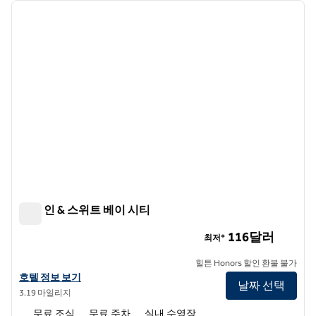
이전 이미지
다음 
1/12
햄튼 인 & 스위트 베이 시티
햄튼 인 & 스위트 베이 시티
116달러
최저*
힐튼 Honors 할인 환불 불가
햄튼 인 & 스위트 베이 시티의 호텔 정보 보기
호텔 정보 보기
날짜 선택
3.19 마일리지
무료 조식
무료 주차
실내 수영장