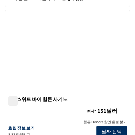
1
/
12
이전 이미지
다음 
1/12
홈2 스위트 바이 힐튼 사기노
홈2 스위트 바이 힐튼 사기노
131달러
최저*
힐튼 Honors 할인 환불 불가
홈2 스위트 바이 힐튼 사기노의 호텔 정보 보기
호텔 정보 보기
날짜 선택
8.83 마일리지