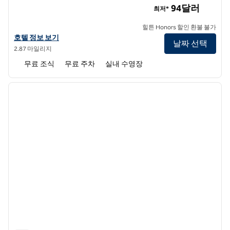
94달러
최저*
힐튼 Honors 할인 환불 불가
미시간 주 트루 바이 힐튼 홀랜드의 호텔 정보 보기
호텔 정보 보기
날짜 선택
2.87 마일리지
무료 조식
무료 주차
실내 수영장
1
/
12
이전 이미지
다음 
1/12