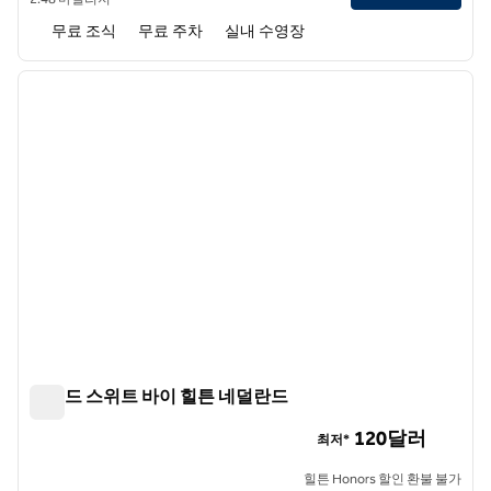
무료 조식
무료 주차
실내 수영장
1
/
12
이전 이미지
다음 
1/12
홈우드 스위트 바이 힐튼 네덜란드
홈우드 스위트 바이 힐튼 네덜란드
120달러
최저*
힐튼 Honors 할인 환불 불가