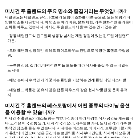
미시건 주 홀랜드의 주요 명소와 즐길거리는 무엇입니까?
네덜란드는 네덜란드 유산과 호숫가 모험이 조화를 이룬 곳으로, 모든 연령의 다
양한 명소를 제공합니다. 이 명소는 야외 미용, 문화 체험, 가족 친화적인 즐거움이
조화를 이루고 있습니다. 미시간 주 홀랜드에서 할 수 있는 인기 있는 일:
• 정통 네덜란드식 윈드밀과 생동감 넘치는 계절 정원이 있는 윈드밀 아일랜드
가든.
• 모래 해변과 상징적인 빅 레드 라이트하우스 전망으로 유명한 홀랜드 주립공
원.
• 독특한 상점, 갤러리, 매력적인 벽돌 보도를 따라 식사를 즐길 수 있는 네덜란
드 시내
• 매년 봄마다 수백만 개의 꽃피는 튤립을 기념하는 연례 튤립 타임 페스티벌.
• 네덜란드 박물관 및 유서 깊은 캡폰 하우스와 같은 현지 박물관 및 문화 유적
지
미시건 주 홀랜드의 레스토랑에서 어떤 종류의 다이닝 옵션
을 이용할 수 있습니까?
미시건 주 홀랜드의 레스토랑은 취향과 상황에 따라 다양한 식사 공간을 제공합니
다. 고객은 미국 전통 요리, 세계 각국의 요리, 캐주얼한 카페, 도시 전역의 가족 친
화적인 장소를 즐길 수 있습니다. 시내에는 비스트로, 베이커리, 브루펍이 활기차
게 혼합되어 있으며, 넓은 공간에는 로맨틱한 식사부터 간단한 식사까지 모든 것
이 갖춰져 있습니다. 현지 식자재와 따뜻한 분위기를 강조하는 레스토랑이 많기