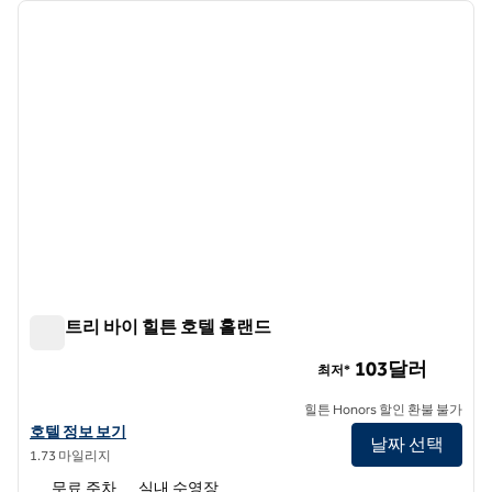
이전 이미지
다음 
1/12
더블트리 바이 힐튼 호텔 홀랜드
더블트리 바이 힐튼 호텔 홀랜드
103달러
최저*
힐튼 Honors 할인 환불 불가
더블트리 바이 힐튼 호텔 홀랜드의 호텔 정보 보기
호텔 정보 보기
날짜 선택
1.73 마일리지
무료 주차
실내 수영장