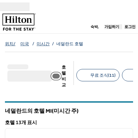
콘텐츠로 이동
새 탭 열림
숙박,
가입하기
로그인
위치/
미국
/
미시간
/
네덜란드 호텔
호
텔
무료 조식(11)
비
교
추천 필터
네덜란드의 호텔
MI(미시간 주)
미시간
호텔 13개 표시
1
/
11
호텔 13개 표시
이전 이미지
다음 
1/11