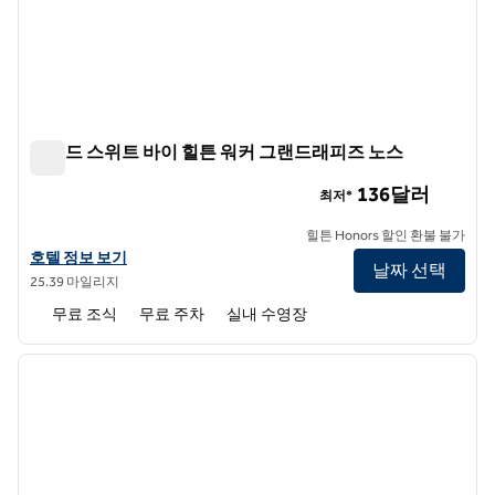
홈우드 스위트 바이 힐튼 워커 그랜드래피즈 노스
홈우드 스위트 바이 힐튼 워커 그랜드래피즈 노스
136달러
최저*
힐튼 Honors 할인 환불 불가
홈우드 스위트 바이 힐튼 워커 그랜드래피즈 노스의 호텔 정보 보기
호텔 정보 보기
날짜 선택
25.39 마일리지
무료 조식
무료 주차
실내 수영장
1
/
12
이전 이미지
다음 
1/12