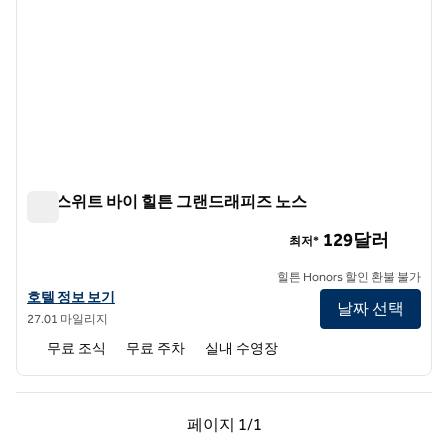
홈2 스위트 바이 힐튼 그랜드래피즈 노스
홈2 스위트 바이 힐튼 그랜드래피즈 노스
129달러
최저*
힐튼 Honors 할인 환불 불가
홈2 스위트 바이 힐튼 그랜드래피즈 노스의 호텔 정보 보기
호텔 정보 보기
날짜 선택
27.01 마일리지
무료 조식
무료 주차
실내 수영장
이전 페이지, 1/1
다음 페이지, 1/1
페이지
1/1
페이지 1/1