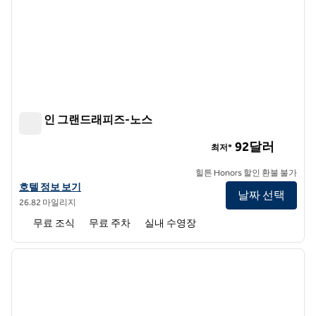
햄튼 인 그랜드래피즈-노스
햄튼 인 그랜드래피즈-노스
92달러
최저*
힐튼 Honors 할인 환불 불가
햄튼 인 그랜드래피즈-노스의 호텔 정보 보기
호텔 정보 보기
날짜 선택
26.82 마일리지
무료 조식
무료 주차
실내 수영장
1
/
12
이전 이미지
다음 
1/12