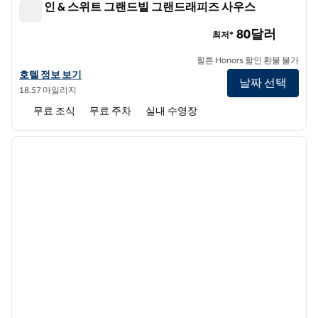
햄튼 인 & 스위트 그랜드빌 그랜드래피즈 사우스
햄튼 인 & 스위트 그랜드빌 그랜드래피즈 사우스
80달러
최저*
힐튼 Honors 할인 환불 불가
햄튼 인 & 스위트 그랜드빌 그랜드래피즈 사우스의 호텔 정보 보기
호텔 정보 보기
날짜 선택
18.57 마일리지
무료 조식
무료 주차
실내 수영장
1
/
12
이전 이미지
다음 
1/12