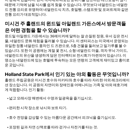
때문에 기억에 남을 식사를 쉽게 찾을 수 있습니다. 무엇보다 네덜란드는 네덜란
드 전통 요리로 유명하며 네덜란드식 치즈, 호밀빵, 스탬프팟 및 포퍼트제와 같은
전통 요리가 대표적입니다.
미시건 주 홀랜드의 윈드밀 아일랜드 가든스에서 방문객들
은 어떤 경험을 할 수 있습니까?
윈드밀 아일랜드 가든에서는 36에이커에 달하는 잘 손질된 정원, 유서 깊은 전시
물, 네덜란드 문화 체험을 둘러볼 수 있습니다. 이 센터피스는 미국에서 운영되는
유일한 정통 네덜란드 풍차인 드 즈완으로, 5층 건물을 둘러보고 밀가루를 볼 수
있습니다. 또한 이 공원에는 계절 꽃 전시, 소형 네덜란드 마을, 격자 무늬 가이드,
네덜란드의 유산을 생생하게 담은 인터랙티브 전시회가 마련되어 있습니다. 이
명소는 네덜란드에 있는 호텔에 투숙하는 모든 연령의 고객에게 재미있고 흥미로
운 곳입니다.
Holland State Park에서 인기 있는 야외 활동은 무엇입니까?
홀랜드 주립공원은 미시건 호수와 마카타와 호수를 따라 자리한 야외 레크리에이
션 장소입니다. 이 공원의 자연미와 장애인용 어메니티는 가족 및 야외 애호가에
게 적합합니다. 인기 활동:
• 넓고 모래사장 해변에서 수영과 일광욕을 즐기십시오.
• 편리한 시작 장소로 낚시와 보트 타기.
• 호수 전망을 감상할 수 있는 아름다운 공간에서 피크닉을 즐기십시오.
• 포장된 길과 자연 산책로를 따라 걷거나 자전거를 타는 것.