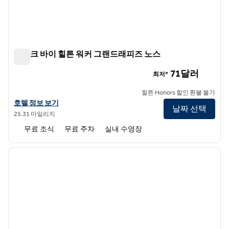
스파크 바이 힐튼 워커 그랜드래피즈 노스
스파크 바이 힐튼 워커 그랜드래피즈 노스
71달러
최저*
힐튼 Honors 할인 환불 불가
스파크 바이 힐튼 워커 그랜드래피즈 노스의 호텔 정보 보기
호텔 정보 보기
날짜 선택
25.31 마일리지
무료 조식
무료 주차
실내 수영장
1
/
9
이전 이미지
다음 
1/9