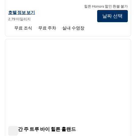
힐튼 Honors 할인 환불 불가
홈2 스위트 바이 힐튼 네덜란드의 호텔 정보 보기
호텔 정보 보기
날짜 선택
2.79 마일리지
무료 조식
무료 주차
실내 수영장
1
/
12
이전 이미지
다음 
1/12
미시간 주 트루 바이 힐튼 홀랜드
미시간 주 트루 바이 힐튼 홀랜드