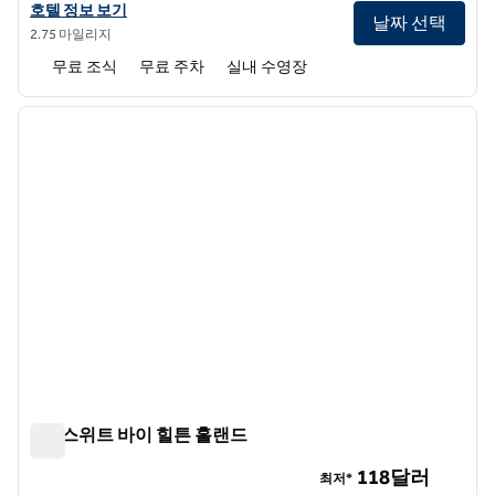
홈우드 스위트 바이 힐튼 네덜란드의 호텔 정보 보기
호텔 정보 보기
날짜 선택
2.75 마일리지
무료 조식
무료 주차
실내 수영장
1
/
12
이전 이미지
다음 
1/12
홈2 스위트 바이 힐튼 홀랜드
홈2 스위트 바이 힐튼 홀랜드
118달러
최저*