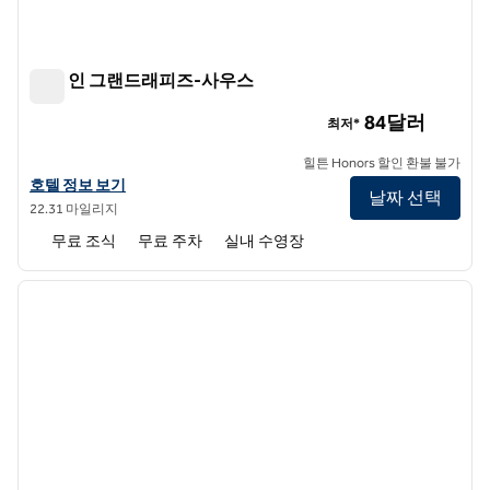
햄튼 인 그랜드래피즈-사우스
햄튼 인 그랜드래피즈-사우스
84달러
최저*
힐튼 Honors 할인 환불 불가
햄튼 인 그랜드래피즈-사우스의 호텔 정보 보기
호텔 정보 보기
날짜 선택
22.31 마일리지
무료 조식
무료 주차
실내 수영장
1
/
12
이전 이미지
다음 
1/12