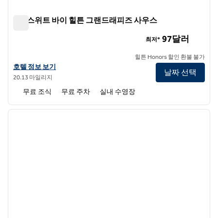
홈2 스위트 바이 힐튼 그랜드래피즈 사우스
홈2 스위트 바이 힐튼 그랜드래피즈 사우스
97달러
최저*
힐튼 Honors 할인 환불 불가
홈2 스위트 바이 힐튼 그랜드래피즈 사우스의 호텔 정보 보기
호텔 정보 보기
날짜 선택
20.13 마일리지
무료 조식
무료 주차
실내 수영장
1
/
12
이전 이미지
다음 
1/12