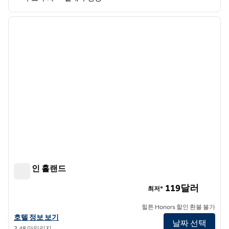
1
/
12
이전 이미지
다음 
1/12
햄튼 인 홀랜드
햄튼 인 홀랜드
119달러
최저*
힐튼 Honors 할인 환불 불가
햄튼 인 홀랜드의 호텔 정보 보기
호텔 정보 보기
날짜 선택
2.48 마일리지