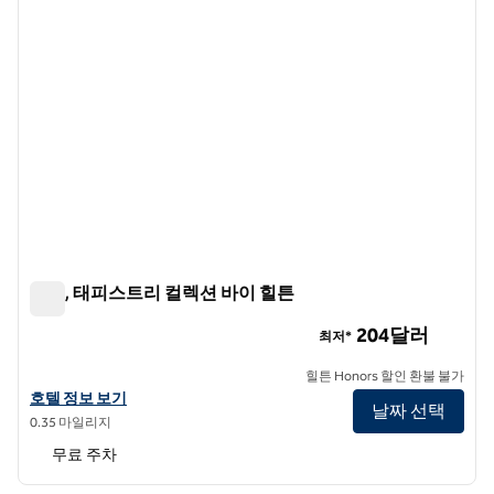
튀립, 태피스트리 컬렉션 바이 힐튼
튀립, 태피스트리 컬렉션 바이 힐튼
204달러
최저*
힐튼 Honors 할인 환불 불가
Tulyp, 태피스트리 컬렉션 바이 힐튼의 호텔 정보 보기
호텔 정보 보기
날짜 선택
0.35 마일리지
무료 주차
1
/
12