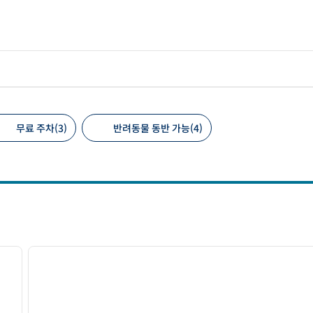
무료 주차(3)
반려동물 동반 가능(4)
 필터
/
12
1
다음 이미지
이전 이미지
1/12