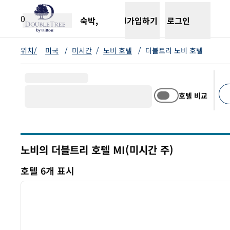
콘텐츠로 이동
새 탭 열림
0
숙박,
가입하기
로그인
위치/
미국
/
미시간
/
노비 호텔
/
더블트리 노비 호텔
호텔 비교
추천
노비의 더블트리 호텔
MI(미시간 주)
미시간
호텔 6개 표시
1
호텔 6개 표시
이전 이미지
1/12