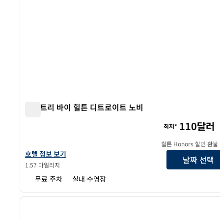
더블트리 바이 힐튼 디트로이트 노비
더블트리 바이 힐튼 디트로이트 노비
110달러
최저*
힐튼 Honors 할인 환불
더블트리 바이 힐튼 디트로이트 노비의 호텔 정보 보기
호텔 정보 보기
날짜 선택
1.57 마일리지
무료 주차
실내 수영장
1
이전 이미지
1/12