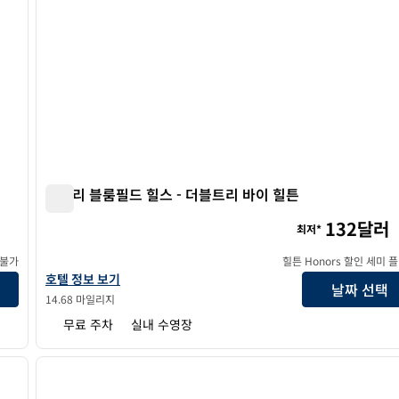
킹슬리 블룸필드 힐스 - 더블트리 바이 힐튼
킹슬리 블룸필드 힐스 - 더블트리 바이 힐튼
132달러
최저*
 불가
힐튼 Honors 할인 세미 
더 킹슬리 블룸필드 힐스 - 더블트리 바이 힐튼의 호텔 정보 보기
호텔 정보 보기
날짜 선택
14.68 마일리지
무료 주차
실내 수영장
/
12
1
다음 이미지
이전 이미지
1/12