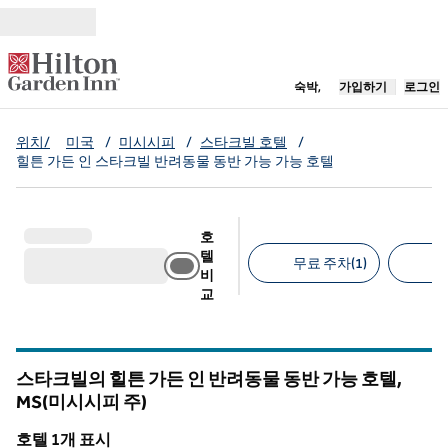
콘텐츠로 이동
새 탭 열림
숙박,
가입하기
로그인
위치/
미국
/
미시시피
/
스타크빌 호텔
/
힐튼 가든 인 스타크빌 반려동물 동반 가능 가능 호텔
호
텔
무료 주차(1)
반
비
교
추천 필터
스타크빌의 힐튼 가든 인 반려동물 동반 가능 호텔,
MS(미시시피 주)
미시시피
호텔 1개 표시
1
/
12