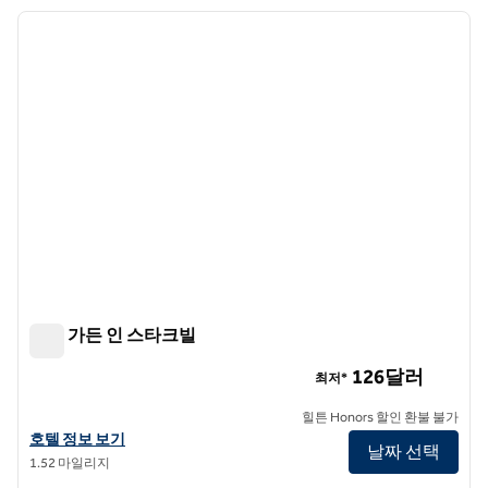
호텔 1개 표시
이전 이미지
다음 
1/12
힐튼 가든 인 스타크빌
힐튼 가든 인 스타크빌
126달러
최저*
힐튼 Honors 할인 환불 불가
힐튼 가든 인 스타크빌의 호텔 정보 보기
호텔 정보 보기
날짜 선택
1.52 마일리지