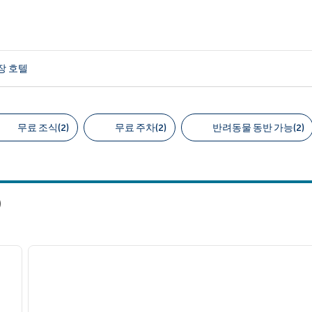
장 호텔
무료 조식(2)
무료 주차(2)
반려동물 동반 가능(2)
천 필터
)
/
12
다음 이미지
이전 이미지
1/7