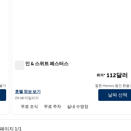
햄튼 인 & 스위트 페스터스
햄튼 인 & 스위트 페스터스
112달러
최저*
 불가
힐튼 Honors 할인 환불
햄튼 인 & 스위트 페스터스의 호텔 정보 보기
호텔 정보 보기
날짜 선택
29.46 마일리지
무료 조식
무료 주차
실내 수영장
페이지, 1/1
다음 페이지, 1/1
페이지
1/1