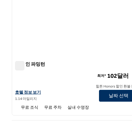
햄튼 인 파밍턴
햄튼 인 파밍턴
102달러
최저*
힐튼 Honors 할인 환불
햄튼 인 파밍턴의 호텔 정보 보기
호텔 정보 보기
날짜 선택
1.14 마일리지
무료 조식
무료 주차
실내 수영장
이전 