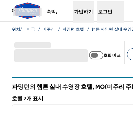
콘텐츠로 이동
새 탭 열림
0
숙박,
가입하기
로그인
위치/
미국
/
미주리
/
파밍턴 호텔
/
햄튼 파밍턴 실내 수영
호텔 비교
추
파밍턴의 햄튼 실내 수영장 호텔,
MO(미주리 주
미주리
호텔 2개 표시
1
호텔 2개 표시
이전 이미지
1/12