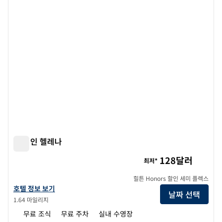
햄튼 인 헬레나
햄튼 인 헬레나
128달러
최저*
힐튼 Honors 할인 세미 플렉스
햄튼 인 헬레나의 호텔 정보 보기
호텔 정보 보기
날짜 선택
1.64 마일리지
무료 조식
무료 주차
실내 수영장