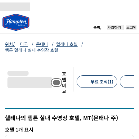
콘텐츠로 이동
새 탭 열림
숙박,
가입하기
로그인
위치/
미국
/
몬태나
/
헬레나 호텔
/
햄튼 헬레나 실내 수영장 호텔
호
텔
무료 조식(1)
무
비
교
추천 필터
헬레나의 햄튼 실내 수영장 호텔,
MT(몬태나 주)
몬태나
호텔 1개 표시
1
/
12
호텔 1개 표시
이전 이미지
다음 
1/12