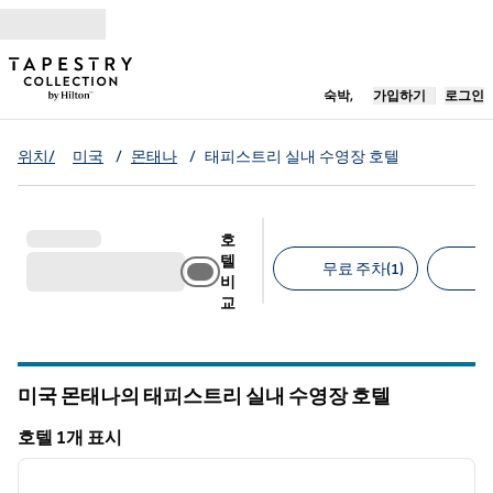
콘텐츠로 이동
새 탭 열림
숙박,
가입하기
로그인
위치/
미국
/
몬태나
/
태피스트리 실내 수영장 호텔
호
텔
무료 주차(1)
반
비
교
추천 필터
미국 몬태나의 태피스트리 실내 수영장 호텔
호텔 1개 표시
1
/
12
호텔 1개 표시
이전 이미지
다음 
1/12