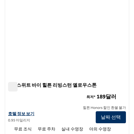
홈2 스위트 바이 힐튼 리빙스턴 옐로우스톤
홈2 스위트 바이 힐튼 리빙스턴 옐로우스톤
189달러
최저*
힐튼 Honors 할인 환불 불가
홈2 스위트 바이 힐튼 리빙스턴 옐로우스톤의 호텔 정보 보기
호텔 정보 보기
날짜 선택
0.95 마일리지
무료 조식
무료 주차
실내 수영장
야외 수영장