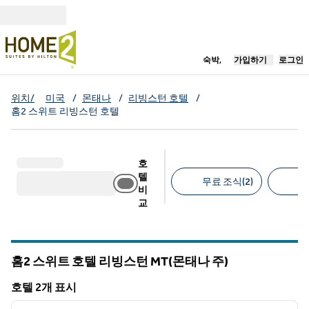
콘텐츠로 이동
새 탭 열림
숙박,
가입하기
로그인
위치/
미국
/
몬태나
/
리빙스턴 호텔
/
홈2 스위트 리빙스턴 호텔
호
텔
무료 조식(2)
무
비
교
추천 필터
홈2 스위트 호텔 리빙스턴
MT(몬태나 주)
몬태나
호텔 2개 표시
1
/
12
호텔 2개 표시
이전 이미지
다음 
1/12