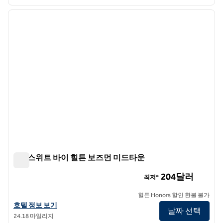
1
/
12
이전 이미지
다음 
1/12
홈2 스위트 바이 힐튼 보즈먼 미드타운
홈2 스위트 바이 힐튼 보즈먼 미드타운
204달러
최저*
힐튼 Honors 할인 환불 불가
홈2 스위트 바이 힐튼 보즈먼 미드타운의 호텔 정보 보기
호텔 정보 보기
날짜 선택
24.18 마일리지