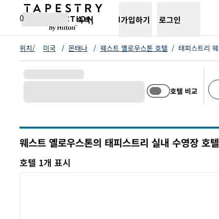
콘텐츠로 이동
새 탭 열림
0
숙박,
가입하기
로그인
위치/
미국
/
몬태나
/
웨스트 옐로우스톤 호텔
/
태피스트리 웨
호텔 비교
추천
웨스트 옐로우스톤의 태피스트리 실내 수영장 호텔
몬태나
호텔 1개 표시
1
호텔 1개 표시
이전 이미지
1/12