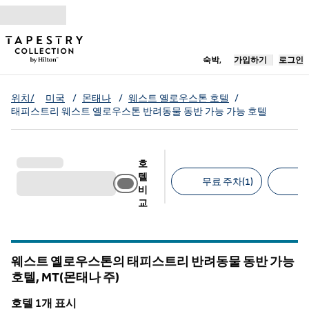
콘텐츠로 이동
새 탭 열림
숙박,
가입하기
로그인
위치/
미국
/
몬태나
/
웨스트 옐로우스톤 호텔
/
태피스트리 웨스트 옐로우스톤 반려동물 동반 가능 가능 호텔
호
텔
무료 주차(1)
반
비
교
추천 필터
웨스트 옐로우스톤의 태피스트리 반려동물 동반 가능
호텔,
MT(몬태나 주)
몬태나
호텔 1개 표시
1
/
12