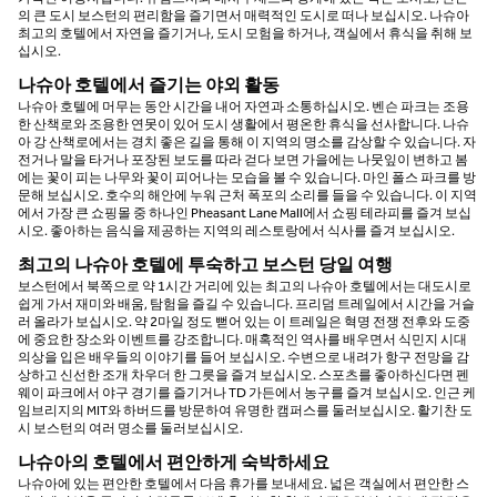
의 큰 도시 보스턴의 편리함을 즐기면서 매력적인 도시로 떠나 보십시오. 나슈아
최고의 호텔에서 자연을 즐기거나, 도시 모험을 하거나, 객실에서 휴식을 취해 보
십시오.
나슈아 호텔에서 즐기는 야외 활동
나슈아 호텔에 머무는 동안 시간을 내어 자연과 소통하십시오. 벤슨 파크는 조용
한 산책로와 조용한 연못이 있어 도시 생활에서 평온한 휴식을 선사합니다. 나슈
아 강 산책로에서는 경치 좋은 길을 통해 이 지역의 명소를 감상할 수 있습니다. 자
전거나 말을 타거나 포장된 보도를 따라 걷다 보면 가을에는 나뭇잎이 변하고 봄
에는 꽃이 피는 나무와 꽃이 피어나는 모습을 볼 수 있습니다. 마인 폴스 파크를 방
문해 보십시오. 호수의 해안에 누워 근처 폭포의 소리를 들을 수 있습니다. 이 지역
에서 가장 큰 쇼핑몰 중 하나인 Pheasant Lane Mall에서 쇼핑 테라피를 즐겨 보십
시오. 좋아하는 음식을 제공하는 지역의 레스토랑에서 식사를 즐겨 보십시오.
최고의 나슈아 호텔에 투숙하고 보스턴 당일 여행
보스턴에서 북쪽으로 약 1시간 거리에 있는 최고의 나슈아 호텔에서는 대도시로
쉽게 가서 재미와 배움, 탐험을 즐길 수 있습니다. 프리덤 트레일에서 시간을 거슬
러 올라가 보십시오. 약 2마일 정도 뻗어 있는 이 트레일은 혁명 전쟁 전후와 도중
에 중요한 장소와 이벤트를 강조합니다. 매혹적인 역사를 배우면서 식민지 시대
의상을 입은 배우들의 이야기를 들어 보십시오. 수변으로 내려가 항구 전망을 감
상하고 신선한 조개 차우더 한 그릇을 즐겨 보십시오. 스포츠를 좋아하신다면 펜
웨이 파크에서 야구 경기를 즐기거나 TD 가든에서 농구를 즐겨 보십시오. 인근 케
임브리지의 MIT와 하버드를 방문하여 유명한 캠퍼스를 둘러보십시오. 활기찬 도
시 보스턴의 여러 명소를 둘러보십시오.
나슈아의 호텔에서 편안하게 숙박하세요
나슈아에 있는 편안한 호텔에서 다음 휴가를 보내세요. 넓은 객실에서 편안한 스