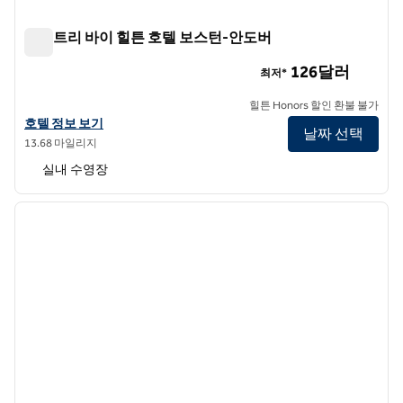
더블트리 바이 힐튼 호텔 보스턴-안도버
더블트리 바이 힐튼 호텔 보스턴-안도버
126달러
최저*
힐튼 Honors 할인 환불 불가
더블트리 바이 힐튼 호텔 보스턴-안도버의 호텔 정보 보기
호텔 정보 보기
날짜 선택
13.68 마일리지
실내 수영장
1
/
12
이전 이미지
다음 
1/12