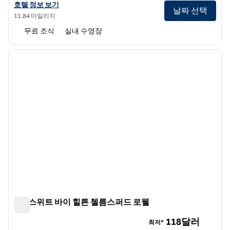
홈우드 스위트 바이 힐튼 맨체스터/에어포트의 호텔 정보 보기
호텔 정보 보기
날짜 선택
11.84 마일리지
무료 조식
실내 수영장
1
/
12
이전 이미지
다음 
1/12
홈2 스위트 바이 힐튼 첼름스퍼드 로웰
홈2 스위트 바이 힐튼 첼름스퍼드 로웰
118달러
최저*