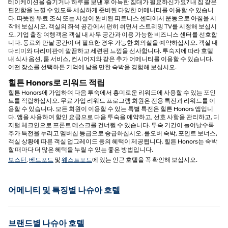
테이케이션을 즐기거나 하루를 보낸 후 아늑한 침대가 필요하신가요? 내 집 같은
편안함을 느낄 수 있도록 세심하게 준비된 다양한 어메니티를 이용할 수 있습니
다. 따뜻한 무료 조식 또는 시설이 완비된 피트니스 센터에서 운동으로 아침을 시
작해 보십시오. 객실의 좌석 공간에서 편히 쉬면서 스트리밍 TV를 시청해 보십시
오. 기업 출장 여행객은 객실 내 사무 공간과 이용 가능한 비즈니스 센터를 선호합
니다. 동료와 만날 공간이 더 필요한 경우 가능한 회의실을 예약하십시오. 객실 내
다리미와 다리미판이 깔끔하고 세련된 느낌을 선사합니다. 투숙지에 따라 호텔
내 식사 옵션, 룸 서비스, 컨시어지와 같은 추가 어메니티를 이용할 수 있습니다.
어떤 장소를 선택하든 기억에 남을 만한 숙박을 경험해 보십시오.
힐튼 Honors로 리워드 적립
힐튼 Honors에 가입하여 다음 투숙에서 흥미로운 리워드에 사용할 수 있는 포인
트를 적립하십시오. 무료 가입 리워드 프로그램 회원은 전용 특전과 리워드를 이
용할 수 있습니다. 모든 회원이 이용할 수 있는 특별 특전은 힐튼 Honors 앱입니
다. 앱을 사용하여 할인 요금으로 다음 투숙을 예약하고, 선호 사항을 관리하고, 디
지털 체크인으로 프론트 데스크를 건너뛸 수 있습니다. 투숙 기간이 늘어날수록
추가 특전을 누리고 멤버십 등급으로 승급하십시오. 롤오버 숙박, 포인트 보너스,
객실 상황에 따른 객실 업그레이드 등의 혜택이 제공됩니다. 힐튼 Honors는 숙박
할 때마다 더 많은 혜택을 누릴 수 있는 좋은 방법입니다.
보스턴
,
베드포드
및
웨스트포드
에 있는 인근 호텔을 꼭 확인해 보십시오.
어메니티 및 특징별 나슈아 호텔
브랜드별 나슈아 호텔