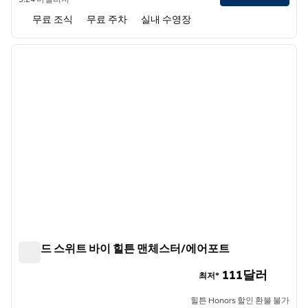
무료 조식
무료 주차
실내 수영장
1
/
12
이전 이미지
다음 
1/12
홈우드 스위트 바이 힐튼 맨체스터/에어포트
홈우드 스위트 바이 힐튼 맨체스터/에어포트
111달러
최저*
힐튼 Honors 할인 환불 불가