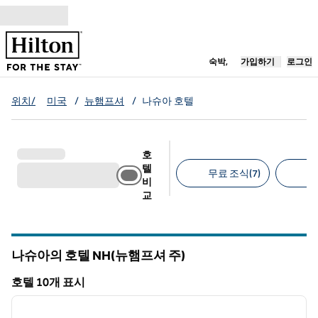
콘텐츠로 이동
새 탭 열림
숙박,
가입하기
로그인
위치/
미국
/
뉴햄프셔
/
나슈아 호텔
호
텔
무료 조식(7)
무
비
교
추천 필터
나슈아의 호텔
NH(뉴햄프셔 주)
뉴햄프셔
호텔 10개 표시
1
/
12
호텔 10개 표시
이전 이미지
다음 
1/12