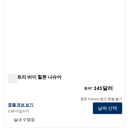
더블트리 바이 힐튼 나슈아
더블트리 바이 힐튼 나슈아
141달러
최저*
힐튼 Honors 할인 환불 불가
더블트리 바이 힐튼 나슈아의 호텔 정보 보기
호텔 정보 보기
날짜 선택
2.89 마일리지
실내 수영장
1
/
12