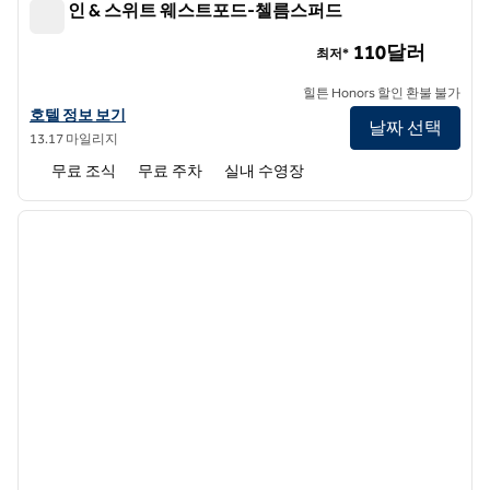
햄튼 인 & 스위트 웨스트포드-첼름스퍼드
햄튼 인 & 스위트 웨스트포드-첼름스퍼드
110달러
최저*
힐튼 Honors 할인 환불 불가
햄튼 인 & 스위트 웨스트포드-첼름스포드의 호텔 정보 보기
호텔 정보 보기
날짜 선택
13.17 마일리지
무료 조식
무료 주차
실내 수영장
1
/
12
이전 이미지
다음 
1/12