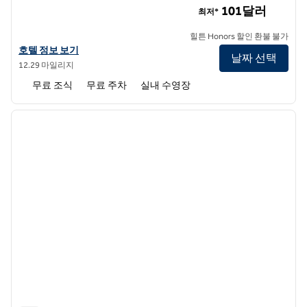
101달러
최저*
힐튼 Honors 할인 환불 불가
햄튼 인 & 스위트 맨체스터-베드포드의 호텔 정보 보기
호텔 정보 보기
날짜 선택
12.29 마일리지
무료 조식
무료 주차
실내 수영장
1
/
12
이전 이미지
다음 
1/12