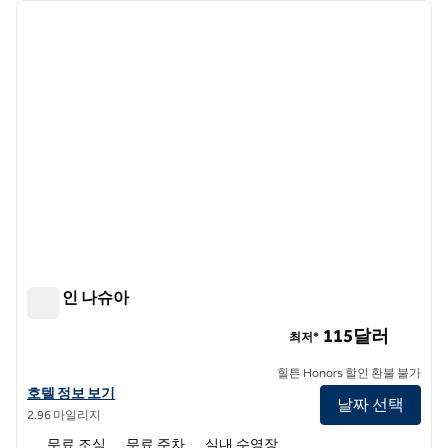
이전 이미지
다음 
1/12
햄튼 인 나슈아
햄튼 인 나슈아
115달러
최저*
힐튼 Honors 할인 환불 불가
햄튼 인 나슈아의 호텔 정보 보기
호텔 정보 보기
날짜 선택
2.96 마일리지
무료 조식
무료 주차
실내 수영장