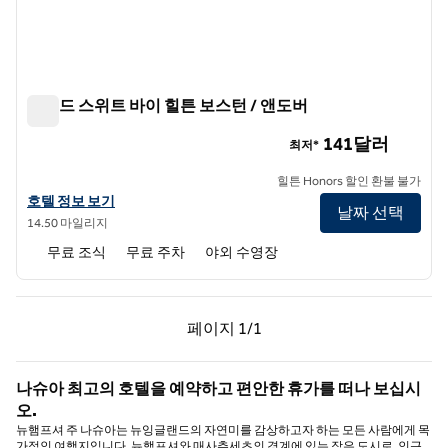
홈우드 스위트 바이 힐튼 보스턴 / 앤도버
홈우드 스위트 바이 힐튼 보스턴 / 앤도버
141달러
최저*
힐튼 Honors 할인 환불 불가
홈우드 스위트 바이 힐튼 보스턴 / 앤도버의 호텔 정보 보기
호텔 정보 보기
날짜 선택
14.50 마일리지
무료 조식
무료 주차
야외 수영장
이전 페이지, 1/1
다음 페이지, 1/1
페이지
1/1
페이지 1/1
나슈아 최고의 호텔을 예약하고 편안한 휴가를 떠나 보십시
오.
뉴햄프셔 주 나슈아는 뉴잉글랜드의 자연미를 감상하고자 하는 모든 사람에게 목
가적인 여행지입니다. 뉴햄프셔와 매사추세츠의 경계에 있는 작은 도시로, 인근