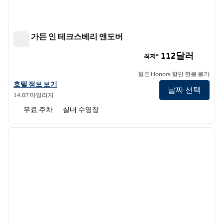
힐튼 가든 인 테크스베리 앤도버
힐튼 가든 인 테크스베리 앤도버
112달러
최저*
힐튼 Honors 할인 환불 불가
힐튼 가든 인 테크스베리 앤도버의 호텔 정보 보기
호텔 정보 보기
날짜 선택
14.07 마일리지
무료 주차
실내 수영장
1
/
12
이전 이미지
다음 
1/12