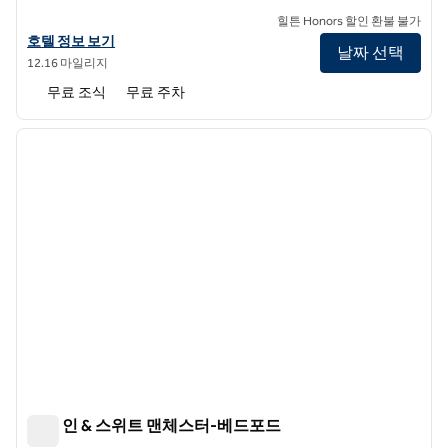
힐튼 Honors 할인 환불 불가
홈2 스위트 바이 힐튼 첼름스퍼드 로웰의 호텔 정보 보기
호텔 정보 보기
날짜 선택
12.16 마일리지
무료 조식
무료 주차
1
/
11
이전 이미지
다음 
1/11
햄튼 인 & 스위트 맨체스터-베드포드
햄튼 인 & 스위트 맨체스터-베드포드