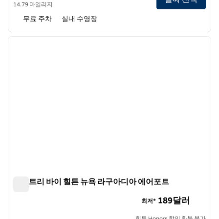
14.79 마일리지
무료 주차
실내 수영장
1
/
12
이전 이미지
다음 
1/12
더블트리 바이 힐튼 뉴욕 라구아디아 에어포트
더블트리 바이 힐튼 뉴욕 라구아디아 에어포트
189달러
최저*
힐튼 Honors 할인 환불 불가