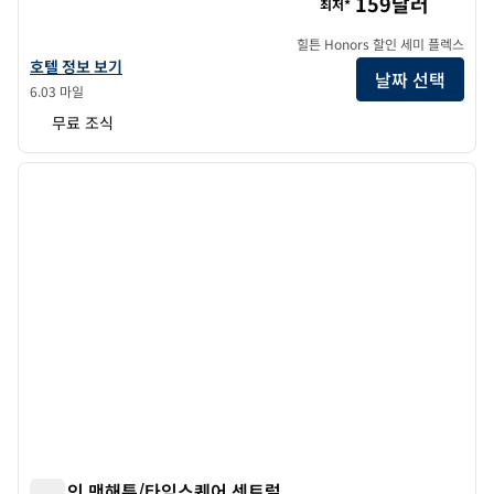
159달러
최저*
힐튼 Honors 할인 세미 플렉스
햄튼 인 Manhattan-35th St/Empire State Bldg의 호텔 정보 보기
호텔 정보 보기
날짜 선택
6.03 마일
무료 조식
1
/
12
이전 이미지
다음 
1/12
햄튼 인 맨해튼/타임스퀘어 센트럴