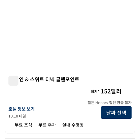
햄튼 인 & 스위트 티넥 글렌포인트
햄튼 인 & 스위트 티넥 글렌포인트
152달러
최저*
힐튼 Honors 할인 환불 불가
햄튼 인 & 스위트 티넥 글렌포인트의 호텔 정보 보기
호텔 정보 보기
날짜 선택
10.10 마일
무료 조식
무료 주차
실내 수영장