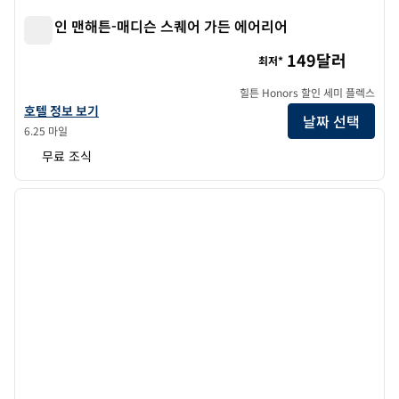
햄튼 인 맨해튼-매디슨 스퀘어 가든 에어리어
햄튼 인 맨해튼-매디슨 스퀘어 가든 에어리어
149달러
최저*
힐튼 Honors 할인 세미 플렉스
햄튼 인 맨해튼-매디슨 스퀘어 가든 에어리어의 호텔 정보 보기
호텔 정보 보기
날짜 선택
6.25 마일
무료 조식
1
/
12
이전 이미지
다음 
1/12