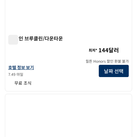
햄튼 인 브루클린/다운타운
햄튼 인 브루클린/다운타운
144달러
최저*
힐튼 Honors 할인 환불 불가
햄튼 인 브루클린/다운타운의 호텔 정보 보기
호텔 정보 보기
날짜 선택
7.49 마일
무료 조식
1
/
12
이전 이미지
다음 
1/12