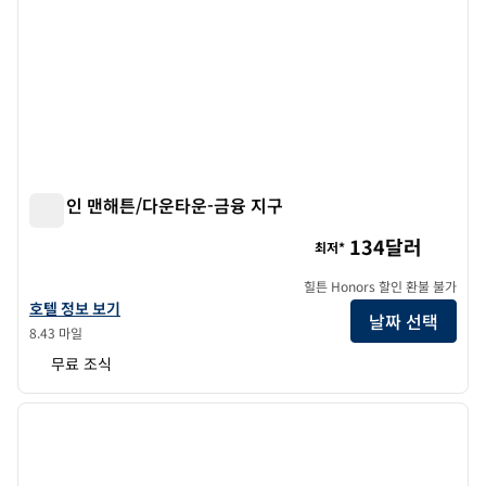
햄튼 인 맨해튼/다운타운-금융 지구
햄튼 인 맨해튼/다운타운-금융 지구
134달러
최저*
힐튼 Honors 할인 환불 불가
햄튼 인 맨해튼/다운타운-금융 지구의 호텔 정보 보기
호텔 정보 보기
날짜 선택
8.43 마일
무료 조식
1
/
12
이전 이미지
다음 
1/12