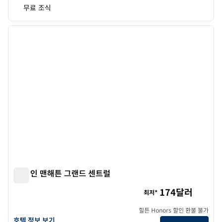
무료 조식
1
/
12
이전 이미지
다음 
1/12
햄튼 인 맨해튼 그랜드 센트럴
햄튼 인 맨해튼 그랜드 센트럴
174달러
최저*
힐튼 Honors 할인 환불 불가
햄튼 인 맨해튼 그랜드 센트럴의 호텔 정보 보기
호텔 정보 보기