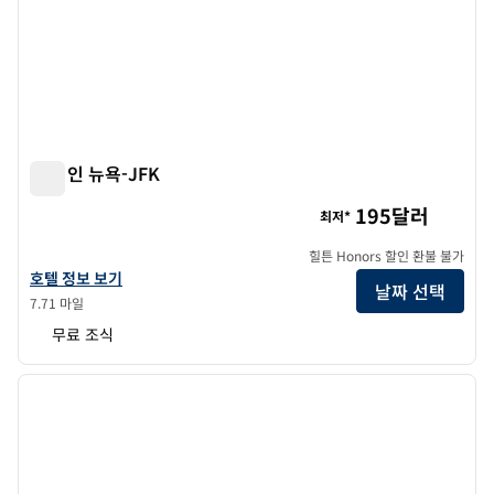
햄튼 인 뉴욕-JFK
햄튼 인 뉴욕-JFK
195달러
최저*
힐튼 Honors 할인 환불 불가
햄튼 인 뉴욕-JFK의 호텔 정보 보기
호텔 정보 보기
날짜 선택
7.71 마일
무료 조식
1
/
12
이전 이미지
다음 
1/12