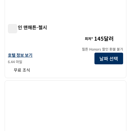
햄튼 인 맨해튼-첼시
햄튼 인 맨해튼-첼시
145달러
최저*
힐튼 Honors 할인 환불 불가
햄튼 인 맨해튼-첼시의 호텔 정보 보기
호텔 정보 보기
날짜 선택
6.44 마일
무료 조식
1
/
12
이전 이미지
다음 
1/12