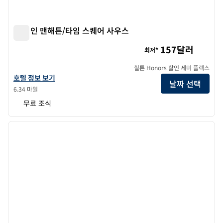
햄튼 인 맨해튼/타임 스퀘어 사우스
햄튼 인 맨해튼/타임 스퀘어 사우스
157달러
최저*
힐튼 Honors 할인 세미 플렉스
햄튼 인 맨해튼/타임 스퀘어 사우스의 호텔 정보 보기
호텔 정보 보기
날짜 선택
6.34 마일
무료 조식
1
/
12
이전 이미지
다음 
1/12