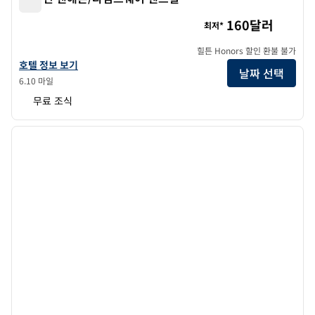
햄튼 인 맨해튼/타임스퀘어 센트럴
160달러
최저*
힐튼 Honors 할인 환불 불가
햄튼 인 맨해튼/타임 스퀘어 센트럴의 호텔 정보 보기
호텔 정보 보기
날짜 선택
6.10 마일
무료 조식
1
/
12
이전 이미지
다음 
1/12