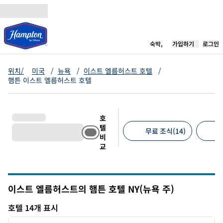
콘텐츠로 이동
새 탭 열림
숙박,
가입하기
로그인
위치/
미국
/
뉴욕
/
이스트 엘름허스트 호텔
/
햄튼 이스트 엘름허스트 호텔
호
텔
무료 조식(14)
비
교
추천 필터
이스트 엘름허스트의 햄튼 호텔
NY(뉴욕 주)
뉴욕
호텔 14개 표시
1
/
12
호텔 14개 표시
이전 이미지
다음 
1/12