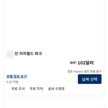
햄튼 인 리지필드 파크
햄튼 인 리지필드 파크
102달러
최저*
힐튼 Honors 할인 환불 불가
햄튼 인 리지필드 파크의 호텔 정보 보기
호텔 정보 보기
날짜 선택
9.32 마일
무료 조식
무료 주차
실내 수영장
1
/
12
이전 이미지
다음 
1/12