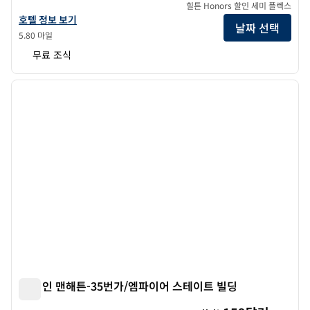
힐튼 Honors 할인 세미 플렉스
햄튼 인 바이 힐튼 뉴욕 타임 스퀘어의 호텔 정보 보기
호텔 정보 보기
날짜 선택
5.80 마일
무료 조식
1
/
12
이전 이미지
다음 
1/12
햄튼 인 맨해튼-35번가/엠파이어 스테이트 빌딩
햄튼 인 맨해튼-35번가/엠파이어 스테이트 빌딩