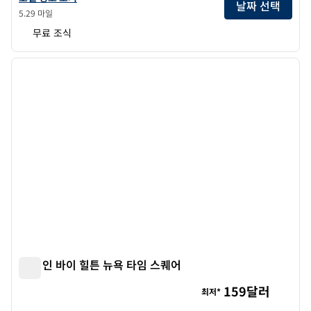
날짜 선택
5.29 마일
무료 조식
1
/
11
이전 이미지
다음 
1/11
햄튼 인 바이 힐튼 뉴욕 타임 스퀘어
햄튼 인 바이 힐튼 뉴욕 타임 스퀘어
159달러
최저*