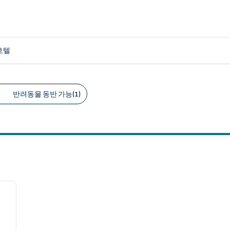
호텔
반려동물 동반 가능(1)
천 필터
/
12
다음 이미지