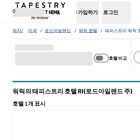
콘텐츠로 이동
새 탭 열림
0
숙박,
가입하기
로그인
위치/
미국
/
로드아일랜드
/
워릭 호텔
/
태피스트리 워릭 
호텔 비교
추
워릭의 태피스트리 호텔
RI(로드아일랜드 주)
로드아일랜드
호텔 1개 표시
1
호텔 1개 표시
이전 이미지
1/12