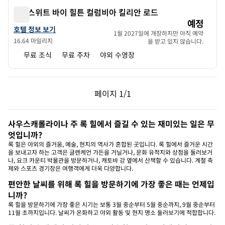
홈2 스위트 바이 힐튼 컬럼비아 킬리안 로드
홈2 스위트 바이 힐튼 컬럼비아 킬리안 로드
예정
홈2 스위트 바이 힐튼 컬럼비아 킬리안 로드의 호텔 정보 보기
호텔 정보 보기
1월 2027일에 개장하지만 아직 예약
16.64 마일리지
을 받고 있지 않습니다.
무료 조식
무료 주차
야외 수영장
이전 페이지, 1/1
다음 페이지, 1/1
페이지
1/1
페이지 1/1
사우스캐롤라이나 주 록 힐에서 즐길 수 있는 재미있는 일은 무
엇입니까?
록 힐은 야외의 즐거움, 예술, 현지의 역사가 혼합된 곳입니다. 록 힐에서 즐거운 시간
을 보내고자 하는 고객은 글렌케언 가든을 거닐거나, 문화 유적지와 상점을 둘러보거
나, 요크 카운티 박물관을 방문하거나, 캐토바 강 옆에서 산책할 수 있습니다. 계절 축
제와 스포츠 경기장은 여행객에게 더욱 다양합니다.
편안한 날씨를 위해 록 힐을 방문하기에 가장 좋은 때는 언제입
니까?
록 힐을 방문하기에 가장 좋은 시기는 보통 3월 중순부터 5월 중순까지, 9월 중순부터
11월 초까지입니다. 날씨가 온화하고 야외 활동 및 현지 명소 둘러보기에 적합합니다.