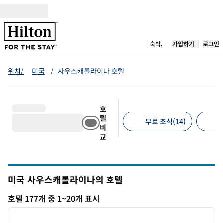
콘텐츠로 이동
새 탭 열림
숙박,
가입하기
로그인
위치/
미국
/
사우스캐롤라이나 호텔
호
텔
무료 조식(14)
무
비
교
추천 필터
미국 사우스캐롤라이나의 호텔
호텔 177개 중 1~20개 표시
1
/
11
호텔 177개 표시
이전 이미지
다음 
1/11