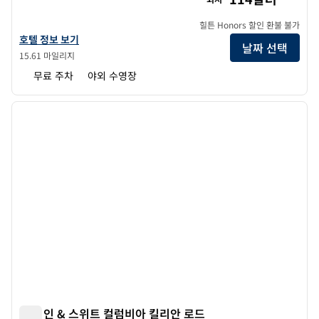
힐튼 Honors 할인 환불 불가
사우스캐롤라이나 주 더블트리 바이 힐튼 호텔 컬럼비아의 호텔 정보 보기
호텔 정보 보기
날짜 선택
15.61 마일리지
무료 주차
야외 수영장
1
/
12
이전 이미지
다음 
1/12
햄튼 인 & 스위트 컬럼비아 킬리안 로드