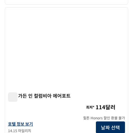
1
/
12
이전 이미지
다음 
1/12
힐튼 가든 인 컬럼비아 에어포트
힐튼 가든 인 컬럼비아 에어포트
114달러
최저*
힐튼 Honors 할인 환불 불가
힐튼 가든 인 컬럼비아 에어포트의 호텔 정보 보기
호텔 정보 보기
날짜 선택
14.15 마일리지