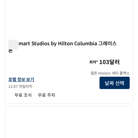
LivSmart Studios by Hilton Columbia 그레이스
톤
LivSmart Studios by Hilton Columbia 그레이스톤
103달러
최저*
힐튼 Honors 세미 플렉스
LivSmart Studios by Hilton Columbia Greystone의 호텔 정보 보
호텔 정보 보기
날짜 선택
12.87 마일리지
무료 조식
무료 주차
1
/
12
이전 이미지
다음 
1/12