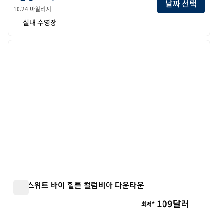
날짜 선택
10.24 마일리지
실내 수영장
1
/
12
이전 이미지
다음 
1/12
홈2 스위트 바이 힐튼 컬럼비아 다운타운
홈2 스위트 바이 힐튼 컬럼비아 다운타운
109달러
최저*