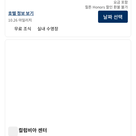
요금 포함
힐튼 Honors 할인 환불 불가
홈2 스위트 바이 힐튼 컬럼비아 다운타운의 호텔 정보 보기
호텔 정보 보기
날짜 선택
10.26 마일리지
무료 조식
실내 수영장
1
/
12
이전 이미지
다음 
1/12
힐튼 컬럼비아 센터