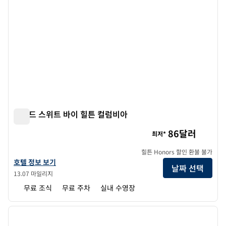
홈우드 스위트 바이 힐튼 컬럼비아
홈우드 스위트 바이 힐튼 컬럼비아
86달러
최저*
힐튼 Honors 할인 환불 불가
홈우드 스위트 바이 힐튼 컬럼비아의 호텔 정보 보기
호텔 정보 보기
날짜 선택
13.07 마일리지
무료 조식
무료 주차
실내 수영장
1
/
12
이전 이미지
다음 
1/12