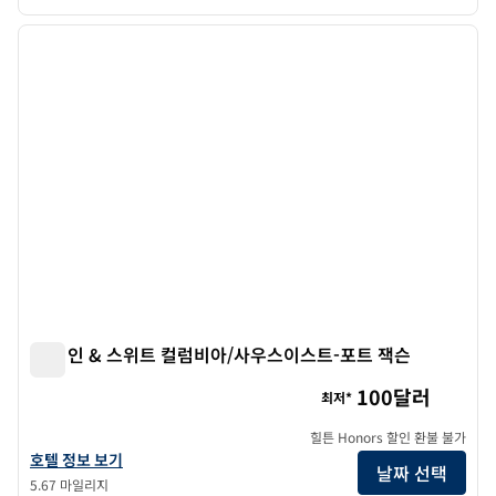
1
/
11
이전 이미지
다음 
1/11
햄튼 인 & 스위트 컬럼비아/사우스이스트-포트 잭슨
햄튼 인 & 스위트 컬럼비아/사우스이스트-포트 잭슨
100달러
최저*
힐튼 Honors 할인 환불 불가
햄튼 인 & 스위트 컬럼비아/사우스이스트-포트의 호텔 세부 정보를 확인하
호텔 정보 보기
날짜 선택
5.67 마일리지