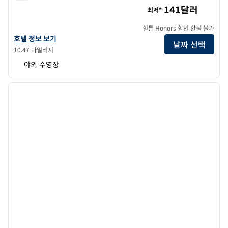
힐튼 컬럼비아 센터
141달러
최저*
힐튼 Honors 할인 환불 불가
힐튼 컬럼비아 센터의 호텔 정보 보기
호텔 정보 보기
날짜 선택
10.47 마일리지
야외 수영장
1
/
12
이전 이미지
다음 
1/12