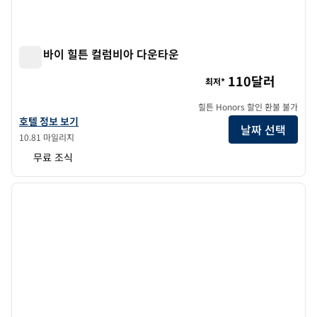
트루 바이 힐튼 컬럼비아 다운타운
트루 바이 힐튼 컬럼비아 다운타운
110달러
최저*
힐튼 Honors 할인 환불 불가
트루 바이 힐튼 Columbia 다운타운의 호텔 정보 보기
호텔 정보 보기
날짜 선택
10.81 마일리지
무료 조식
1
/
12
이전 이미지
다음 
1/12