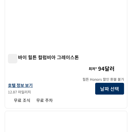
트루 바이 힐튼 컬럼비아 그레이스톤
트루 바이 힐튼 컬럼비아 그레이스톤
94달러
최저*
힐튼 Honors 할인 환불 불가
트루 바이 힐튼 Columbia Greystone의 호텔 정보 보기
호텔 정보 보기
날짜 선택
12.87 마일리지
무료 조식
무료 주차
1
/
12
이전 이미지
다음 
1/12