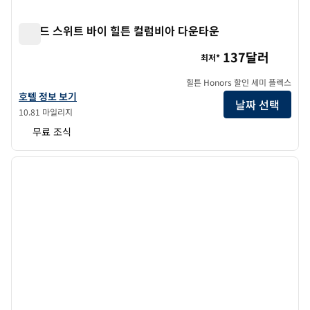
홈우드 스위트 바이 힐튼 컬럼비아 다운타운
홈우드 스위트 바이 힐튼 컬럼비아 다운타운
137달러
최저*
힐튼 Honors 할인 세미 플렉스
홈우드 스위트 바이 힐튼 컬럼비아 다운타운의 호텔 정보 보기
호텔 정보 보기
날짜 선택
10.81 마일리지
무료 조식
1
/
12
이전 이미지
다음 
1/12