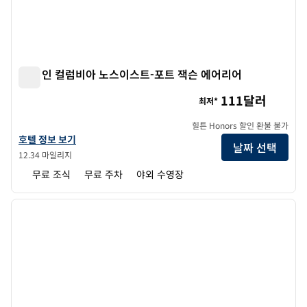
햄튼 인 컬럼비아 노스이스트-포트 잭슨 에어리어
햄튼 인 컬럼비아 노스이스트-포트 잭슨 에어리어
111달러
최저*
힐튼 Honors 할인 환불 불가
햄튼 인 컬럼비아 노스이스트-포트 잭슨 에어리어의 호텔 정보 보기
호텔 정보 보기
날짜 선택
12.34 마일리지
무료 조식
무료 주차
야외 수영장
1
/
12
이전 이미지
다음 
1/12