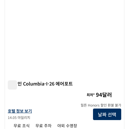
이전 이미지
다음 
1/12
햄튼 인 Columbia-I-26 에어포트
햄튼 인 Columbia-I-26 에어포트
94달러
최저*
힐튼 Honors 할인 환불 불가
햄튼 인 Columbia-I-26 에어포트의 호텔 정보 보기
호텔 정보 보기
날짜 선택
14.05 마일리지
무료 조식
무료 주차
야외 수영장