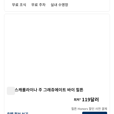
무료 조식
무료 주차
실내 수영장
1
/
12
이전 이미지
다음 
1/12
사우스캐롤라이나 주 그래쥬에이트 바이 힐튼
사우스캐롤라이나 주 그래쥬에이트 바이 힐튼
119달러
최저*
힐튼 Honors 할인 사전 결제
그래쥬에이트 바이 힐튼 Columbia, S.C.의 호텔 상세 정보 보기
호텔 정보 보기