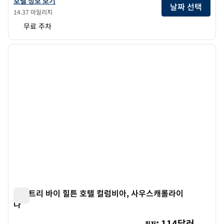
호텔 정보 보기
날짜 선택
14.37 마일리지
무료 주차
1
/
9
이전 이미지
다음 
1/9
더블트리 바이 힐튼 호텔 컬럼비아, 사우스캐롤라이
나
더블트리 바이 힐튼 호텔 컬럼비아, 사우스캐롤라이나
114달러
최저*