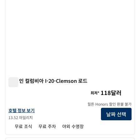
햄튼 인 컬럼비아 I-20-Clemson 로드
햄튼 인 컬럼비아 I-20-Clemson 로드
118달러
최저*
힐튼 Honors 할인 환불 불가
햄튼 인 컬럼비아 I-20-Clemson 로드의 호텔 정보 보기
호텔 정보 보기
날짜 선택
13.52 마일리지
무료 조식
무료 주차
야외 수영장
1
/
12