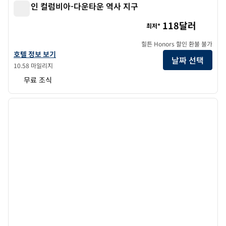
햄튼 인 컬럼비아-다운타운 역사 지구
햄튼 인 컬럼비아-다운타운 역사 지구
118달러
최저*
힐튼 Honors 할인 환불 불가
햄튼 인 컬럼비아-다운타운 역사 지구의 호텔 정보 보기
호텔 정보 보기
날짜 선택
10.58 마일리지
무료 조식
1
/
12
이전 이미지
다음 
1/12