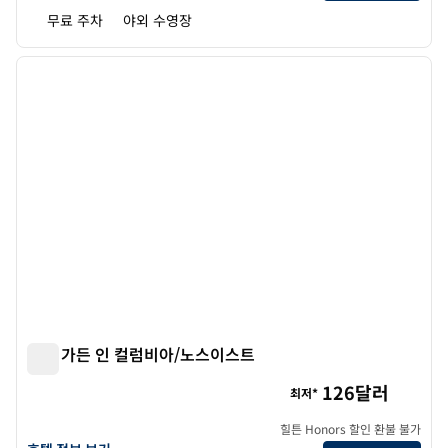
무료 주차
야외 수영장
1
/
12
이전 이미지
다음 
1/12
힐튼 가든 인 컬럼비아/노스이스트
힐튼 가든 인 컬럼비아/노스이스트
126달러
최저*
힐튼 Honors 할인 환불 불가
힐튼 가든 인 컬럼비아/노스이스트의 호텔 정보 보기