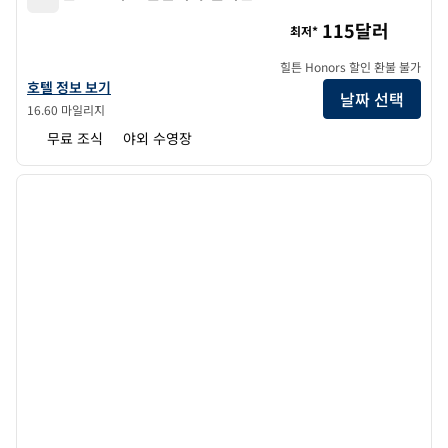
햄튼 인 & 스위트 컬럼비아 킬리안 로드
115달러
최저*
힐튼 Honors 할인 환불 불가
햄튼 인 & 스위트 컬럼비아 킬리안 로드의 호텔 정보 보기
호텔 정보 보기
날짜 선택
16.60 마일리지
무료 조식
야외 수영장
1
/
9
이전 이미지
다음 
1/9