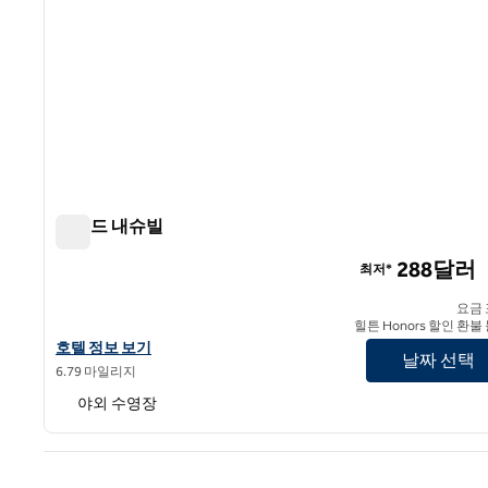
콘래드 내슈빌
콘래드 내슈빌
288달러
최저*
요금
힐튼 Honors 할인 환불
콘래드 내슈빌의 호텔 정보 보기
호텔 정보 보기
날짜 선택
6.79 마일리지
야외 수영장
이전 