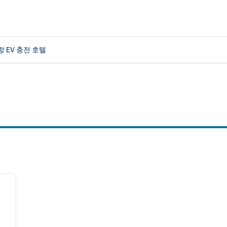
 EV 충전 호텔
천 필터
/
12
다음 이미지