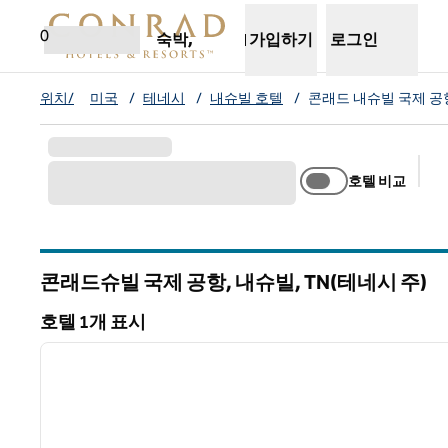
콘텐츠로 이동
새 탭 열림
0
숙박,
가입하기
로그인
위치/
미국
/
테네시
/
내슈빌 호텔
/
콘래드 내슈빌 국제 공항
호텔 비교
추
콘래드슈빌 국제 공항, 내슈빌,
TN(테네시 주)
테네시
호텔 1개 표시
1
호텔 1개 표시
이전 이미지
1/12