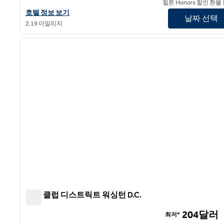
힐튼 Honors 할인 환불
웨스트 엔드 워싱턴 DC, 태피스트리 컬렉션 바이 힐튼 호텔 정보 보
호텔 정보 보기
날짜 선택
2.19 마일리지
1
이전 이미지
1/12
힐튼 클럽 디스트릭트 워싱턴 D.C.
힐튼 클럽 디스트릭트 워싱턴 D.C.
204달러
최저*