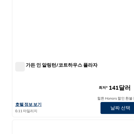
힐튼 가든 인 알링턴/코트하우스 플라자
힐튼 가든 인 알링턴/코트하우스 플라자
141달러
최저*
힐튼 Honors 할인 환불
힐튼 가든 인 알링턴/코트하우스 플라자에 대한 호텔 정보 보기
호텔 정보 보기
날짜 선택
0.11 마일리지
1
이전 이미지
1/12