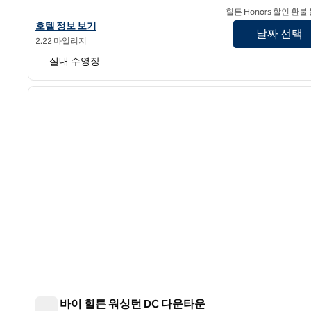
힐튼 Honors 할인 환불
힐튼 클럽 디스트릭트 워싱턴 D.C.의 호텔 상세 정보 보기
호텔 정보 보기
날짜 선택
2.22 마일리지
실내 수영장
1
이전 이미지
1/12
템포 바이 힐튼 워싱턴 DC 다운타운