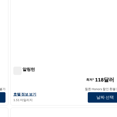
힐튼 알링턴
힐튼 알링턴
118달러
최저*
 불가
힐튼 Honors 할인 환불
힐튼 알링턴의 호텔 정보 보기
호텔 정보 보기
날짜 선택
1.51 마일리지
/
12
다음 이미지
이전 이미지
1/9