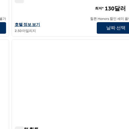
더블트리 바이 힐튼 호텔 워싱턴 DC - 크리스탈 시티
130달러
최저*
 불가
힐튼 Honors 할인 세미 
더블트리 바이 힐튼 호텔 워싱턴 DC - 크리스탈 시티의 호텔 정보 
호텔 정보 보기
날짜 선택
2.50 마일리지
/
12
1
다음 이미지
이전 이미지
1/12