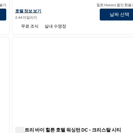
 불가
힐튼 Honors 할인 환불
햄튼 인 워싱턴 D.C./의 호텔 상세 정보 보기화이트 하우스
호텔 정보 보기
날짜 선택
2.44 마일리지
무료 조식
실내 수영장
/
12
1
다음 이미지
이전 이미지
1/12
더블트리 바이 힐튼 호텔 워싱턴 DC - 크리스탈 시티