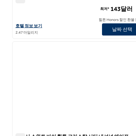
템포 바이 힐튼 워싱턴 DC 다운타운
143달러
최저*
힐튼 Honors 할인 환불
템포 바이 힐튼 워싱턴 DC 다운타운의 호텔 정보 보기
호텔 정보 보기
날짜 선택
2.47 마일리지
1
이전 이미지
1/12