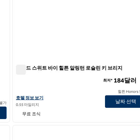
홈우드 스위트 바이 힐튼 알링턴 로슬린 키 브리지
홈우드 스위트 바이 힐튼 알링턴 로슬린 키 브리지
184달러
최저*
힐튼 Honors
홈우드 스위트 바이 힐튼 알링턴 로슬린 키 브리지의 호텔 정보 보기
호텔 정보 보기
날짜 선택
 불가
0.55 마일리지
무료 조식
/
12
1
다음 이미지
이전 이미지
1/12