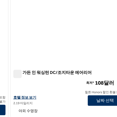
힐튼 가든 인 워싱턴 DC/조지타운 에어리어
힐튼 가든 인 워싱턴 DC/조지타운 에어리어
108달러
최저*
힐튼 Honors 할인 환불
힐튼 가든 인 워싱턴 DC/조지타운 에어리어의 호텔 정보 보기
호텔 정보 보기
 포함
날짜 선택
 불가
2.19 마일리지
야외 수영장
/
12
1