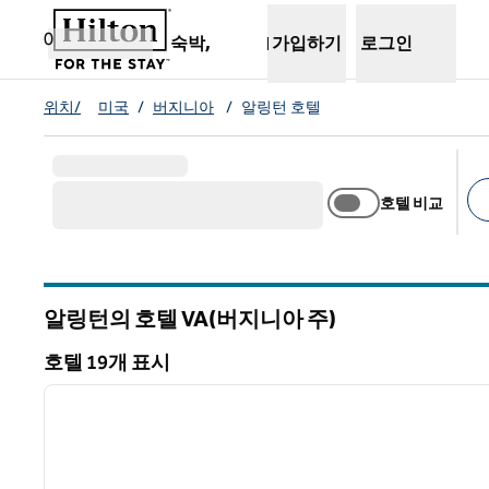
콘텐츠로 이동
새 탭 열림
0
숙박,
가입하기
로그인
위치/
미국
/
버지니아
/
알링턴 호텔
호텔 비교
추
알링턴의 호텔
VA(버지니아 주)
버지니아
호텔 19개 표시
1
호텔 19개 표시
이전 이미지
1/12