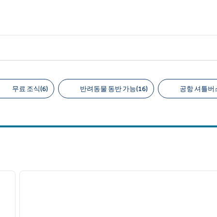
무료 조식(6)
반려동물 동반 가능(16)
공항 셔틀버스
천 필터
/
12
1
다음 이미지
이전 이미지
1/12