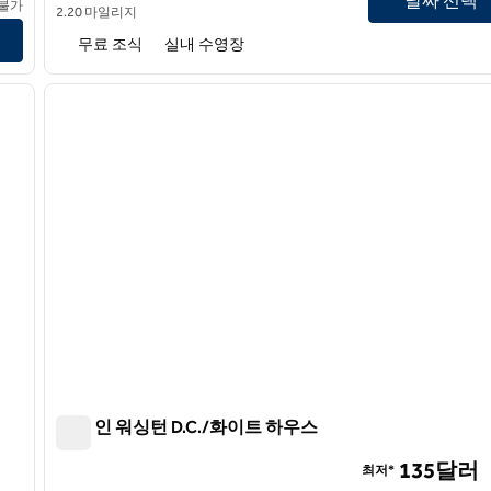
날짜 선택
 불가
2.20 마일리지
기
무료 조식
실내 수영장
/
12
1
다음 이미지
이전 이미지
1/12
햄튼 인 워싱턴 D.C./화이트 하우스
햄튼 인 워싱턴 D.C./화이트 하우스
135달러
최저*