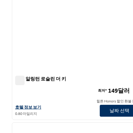
힐튼 알링턴 로슬린 더 키
힐튼 알링턴 로슬린 더 키
149달러
최저*
힐튼 Honors 할인 환불
힐튼 알링턴 로슬린 더 키의 호텔 정보 보기
호텔 정보 보기
날짜 선택
0.80 마일리지
1
이전 이미지
1/12