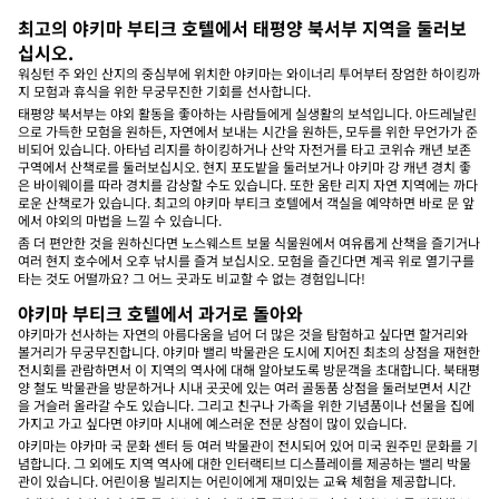
최고의 야키마 부티크 호텔에서 태평양 북서부 지역을 둘러보
십시오.
워싱턴 주 와인 산지의 중심부에 위치한 야키마는 와이너리 투어부터 장엄한 하이킹까
지 모험과 휴식을 위한 무궁무진한 기회를 선사합니다.
태평양 북서부는 야외 활동을 좋아하는 사람들에게 실생활의 보석입니다. 아드레날린
으로 가득한 모험을 원하든, 자연에서 보내는 시간을 원하든, 모두를 위한 무언가가 준
비되어 있습니다. 아타넘 리지를 하이킹하거나 산악 자전거를 타고 코위슈 캐년 보존
구역에서 산책로를 둘러보십시오. 현지 포도밭을 둘러보거나 야키마 강 캐년 경치 좋
은 바이웨이를 따라 경치를 감상할 수도 있습니다. 또한 움탄 리지 자연 지역에는 까다
로운 산책로가 있습니다. 최고의 야키마 부티크 호텔에서 객실을 예약하면 바로 문 앞
에서 야외의 마법을 느낄 수 있습니다.
좀 더 편안한 것을 원하신다면 노스웨스트 보물 식물원에서 여유롭게 산책을 즐기거나
여러 현지 호수에서 오후 낚시를 즐겨 보십시오. 모험을 즐긴다면 계곡 위로 열기구를
타는 것도 어떨까요? 그 어느 곳과도 비교할 수 없는 경험입니다!
야키마 부티크 호텔에서 과거로 돌아와
야키마가 선사하는 자연의 아름다움을 넘어 더 많은 것을 탐험하고 싶다면 할거리와
볼거리가 무궁무진합니다. 야키마 밸리 박물관은 도시에 지어진 최초의 상점을 재현한
전시회를 관람하면서 이 지역의 역사에 대해 알아보도록 방문객을 초대합니다. 북태평
양 철도 박물관을 방문하거나 시내 곳곳에 있는 여러 골동품 상점을 둘러보면서 시간
을 거슬러 올라갈 수도 있습니다. 그리고 친구나 가족을 위한 기념품이나 선물을 집에
가지고 가고 싶다면 야키마 시내에 예스러운 전문 상점이 많이 있습니다.
야키마는 야카마 국 문화 센터 등 여러 박물관이 전시되어 있어 미국 원주민 문화를 기
념합니다. 그 외에도 지역 역사에 대한 인터랙티브 디스플레이를 제공하는 밸리 박물
관이 있습니다. 어린이용 빌리지는 어린이에게 재미있는 교육 체험을 제공합니다.