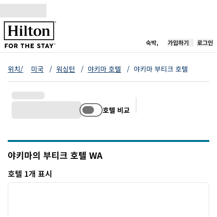
콘텐츠로 이동
새 탭 열림
숙박,
가입하기
로그인
위치/
미국
/
워싱턴
/
야키마 호텔
/
야키마 부티크 호텔
호텔 비교
추천 필터
야키마의 부티크 호텔
WA
워싱턴
호텔 1개 표시
1
/
12
호텔 1개 표시
이전 이미지
다음 
1/12