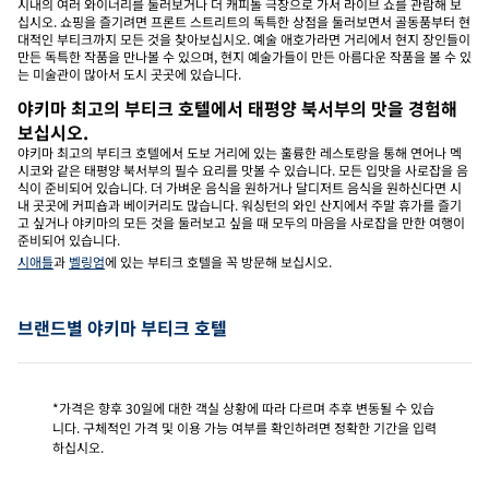
시내의 여러 와이너리를 둘러보거나 더 캐피톨 극장으로 가서 라이브 쇼를 관람해 보
십시오. 쇼핑을 즐기려면 프론트 스트리트의 독특한 상점을 둘러보면서 골동품부터 현
대적인 부티크까지 모든 것을 찾아보십시오. 예술 애호가라면 거리에서 현지 장인들이
만든 독특한 작품을 만나볼 수 있으며, 현지 예술가들이 만든 아름다운 작품을 볼 수 있
는 미술관이 많아서 도시 곳곳에 있습니다.
야키마 최고의 부티크 호텔에서 태평양 북서부의 맛을 경험해
보십시오.
야키마 최고의 부티크 호텔에서 도보 거리에 있는 훌륭한 레스토랑을 통해 연어나 멕
시코와 같은 태평양 북서부의 필수 요리를 맛볼 수 있습니다. 모든 입맛을 사로잡을 음
식이 준비되어 있습니다. 더 가벼운 음식을 원하거나 달디저트 음식을 원하신다면 시
내 곳곳에 커피숍과 베이커리도 많습니다. 워싱턴의 와인 산지에서 주말 휴가를 즐기
고 싶거나 야키마의 모든 것을 둘러보고 싶을 때 모두의 마음을 사로잡을 만한 여행이
준비되어 있습니다.
시애틀
과
벨링엄
에 있는 부티크 호텔을 꼭 방문해 보십시오.
브랜드별 야키마 부티크 호텔
*가격은 향후 30일에 대한 객실 상황에 따라 다르며 추후 변동될 수 있습
니다. 구체적인 가격 및 이용 가능 여부를 확인하려면 정확한 기간을 입력
하십시오.